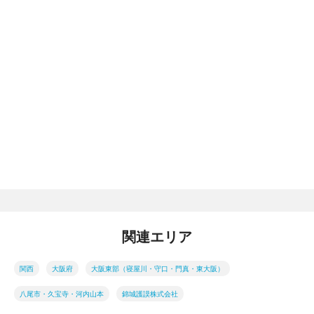
関連エリア
関西
大阪府
大阪東部（寝屋川・守口・門真・東大阪）
八尾市・久宝寺・河内山本
錦城護謨株式会社