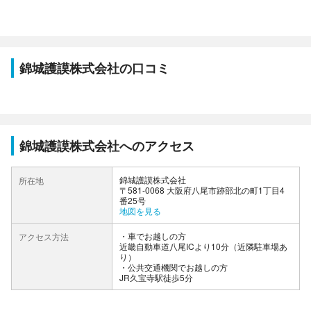
錦城護謨株式会社の口コミ
錦城護謨株式会社へのアクセス
錦城護謨株式会社
所在地
〒581-0068 大阪府八尾市跡部北の町1丁目4
番25号
地図を見る
車でお越しの方
アクセス方法
近畿自動車道八尾ICより10分（近隣駐車場あ
り）
公共交通機関でお越しの方
JR久宝寺駅徒歩5分