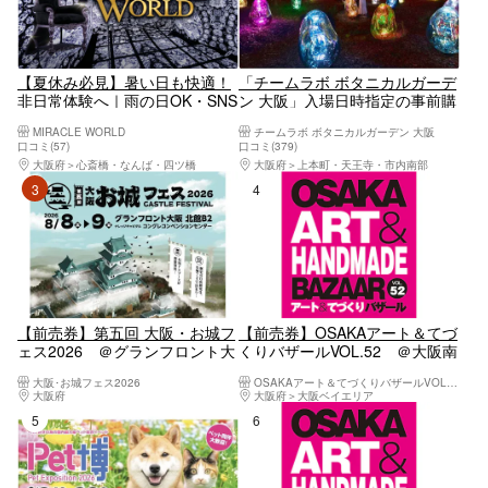
【夏休み必見】暑い日も快適！
「チームラボ ボタニカルガーデ
非日常体験へ｜雨の日OK・SNS
ン 大阪」入場日時指定の事前購
映え・平日夜23時まで営業
入でスムーズな入場！
MIRACLE WORLD
チームラボ ボタニカルガーデン 大阪
口コミ(57)
口コミ(379)
大阪府
心斎橋・なんば・四ツ橋
大阪府
上本町・天王寺・市内南部
3位
4位
【前売券】第五回 大阪・お城フ
【前売券】OSAKAアート＆てづ
ェス2026 ＠グランフロント大
くりバザールVOL.52 ＠大阪南
阪（8/8～8/9開催）
港 ATCホール（9/19～9/22）
大阪･お城フェス2026
OSAKAアート＆てづくりバザールVOL.52
大阪府
大阪駅・梅田駅・福島・淀屋橋・本町
大阪府
大阪ベイエリア
5位
6位