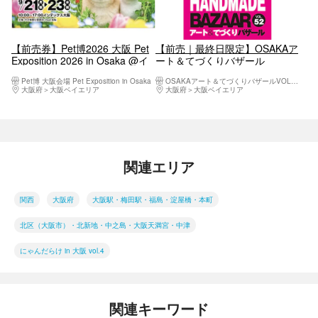
【前売券】Pet博2026 ⼤阪 Pet
【前売｜最終日限定】OSAKAア
Exposition 2026 in Osaka @イ
ート＆てづくりバザール
ンテックス大阪
VOL.52 ＠大阪南港 ATCホール
Pet博 大阪会場 Pet Exposition in Osaka
OSAKAアート＆てづくりバザールVOL.52
（9/19～9/22）
大阪府
大阪ベイエリア
大阪府
大阪ベイエリア
関連エリア
関西
大阪府
大阪駅・梅田駅・福島・淀屋橋・本町
北区（大阪市）・北新地・中之島・大阪天満宮・中津
にゃんだらけ in 大阪 vol.4
関連キーワード