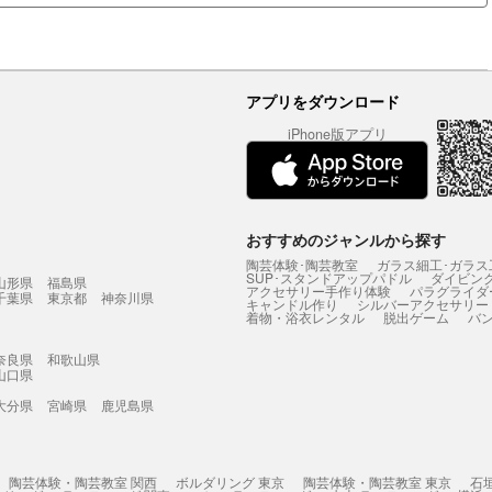
アプリをダウンロード
iPhone版アプリ
おすすめのジャンルから探す
陶芸体験･陶芸教室
ガラス細工･ガラス
SUP･スタンドアップパドル
ダイビン
山形県
福島県
アクセサリー手作り体験
パラグライダ
千葉県
東京都
神奈川県
キャンドル作り
シルバーアクセサリー
着物・浴衣レンタル
脱出ゲーム
バ
奈良県
和歌山県
山口県
大分県
宮崎県
鹿児島県
陶芸体験・陶芸教室 関西
ボルダリング 東京
陶芸体験・陶芸教室 東京
石