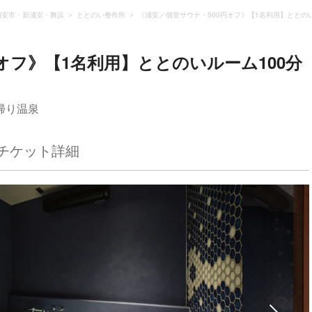
浦安市・新浦安・舞浜
ととのい整作所
《浦安／個室サウナ・500円オフ》【1名利用】ととの
オフ》【1名利用】ととのいルーム100分
帰り温泉
チケット詳細