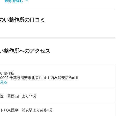
続きを読む
の1つ。お好みに合わせて80℃～100℃まで選べます。高温好きのサ
のい整作所の口コミ
のサウナと15℃に冷やされたキンキンの水風呂で”ととのう”を体感で
85℃設定でじんわり温まることもできるのでサウナ初心者さんにもお
りからカスタマイズして、無料貸し出しのスピーカーで好きなＢＧＭを
ればそこはもう誰にも邪魔されない自分だけの至福の空間です。
い整作所へのアクセス
い整作所
-0002 千葉県浦安市北栄1-14-1 西友浦安店PartⅡ
見る
速 葛西出口より15分
トロ東西線 浦安駅より徒歩1分