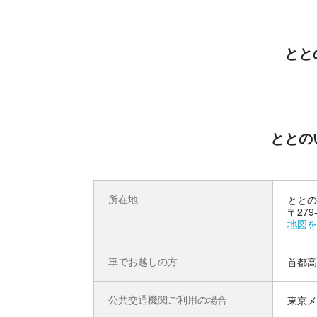
を実現
サウナ室の温度設定が選べるのも個室サウナの魅力
とと
ウナーさんは95℃から100℃に設定してアツアツ
きちゃいます。また、熱いのが苦手な方は80℃～
すすめです。セルフロウリュも3種類のお茶の香
流し、自分専用のリクライニングチェアで横にな
ととの
所在地
ととの
〒279
地図を
車でお越しの方
首都高
公共交通機関ご利用の場合
東京メ