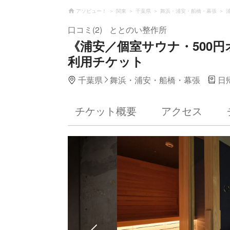
アソビュー！
関東
千葉県
舞浜・浦安・船橋・幕張
口コミ(2)
ととのい整作所
《浦安／個室サウナ・500円
利用チケット
千葉県
舞浜・浦安・船橋・幕張
日
チケット概要
アクセス