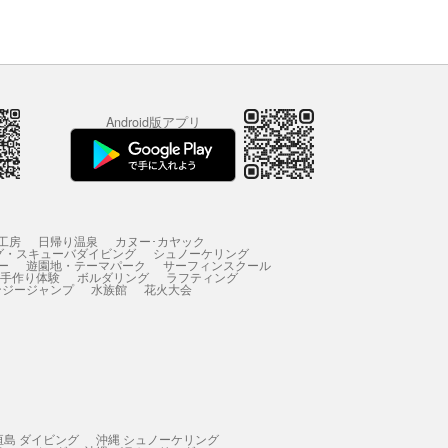
Android版アプリ
工房
日帰り温泉
カヌー･カヤック
グ・スキューバダイビング
シュノーケリング
ー
遊園地・テーマパーク
サーフィンスクール
 手作り体験
ボルダリング
ラフティング
ンジージャンプ
水族館
花火大会
垣島 ダイビング
沖縄 シュノーケリング