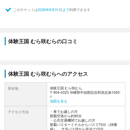
このチケットは
2026年8月31日まで
利用できます
体験王国 むら咲むらの口コミ
体験王国 むら咲むらへのアクセス
体験王国 むら咲むら
所在地
〒904-0323 沖縄県中頭郡読谷村高志保1020-
1
地図を見る
車でお越しの方
アクセス方法
那覇空港から約90分
公共交通機関でお越しの方
那覇バスターミナルからバスで75分（28番
線） 、大当バス停から徒歩で10分