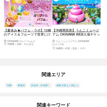
【夏休み★パフェ・ラボ】10種
【沖縄県民割】うんこミュージ
のアイス＆フルーツで世界にひ
アム OKINAWA WEB入場チケッ
とつだけの「映えパフェ」作り
ト
OKINAWAフルーツらんど
うんこミュージアム OKINAWA
♪パフェ体験付き入園チケット
沖縄県
北部・やんばる
口コミ(14)
沖縄県
中部（北谷・コザ）
関連エリア
沖縄
西海岸
読谷村（中頭郡）
体験王国 むら咲むら
関連キーワード