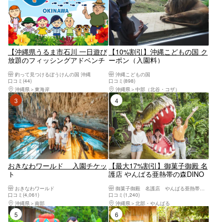
【沖縄県うるま市石川 一日遊び
【10%割引】沖縄こどもの国 ク
放題のフィッシングアドベンチ
ーポン（入園料）
ャーパーク】雨の日でも手ぶら
釣って見つけるぼうけんの国 沖縄
沖縄こどもの国
で遊べて、晴れの日なら迷路や
口コミ(44)
口コミ(898)
本物の化石探しだってできちゃ
沖縄県
東海岸
沖縄県
中部（北谷・コザ）
います！
3位
4位
おきなわワールド 入園チケッ
【最大17%割引】御菓子御殿 名
ト
護店 やんばる亜熱帯の森DINO
恐竜PARK 入園クーポン
おきなわワールド
御菓子御殿 名護店 やんばる亜熱帯の森DINO恐竜PARK
口コミ(4,061)
口コミ(1,240)
沖縄県
南部
沖縄県
北部・やんばる
5位
6位