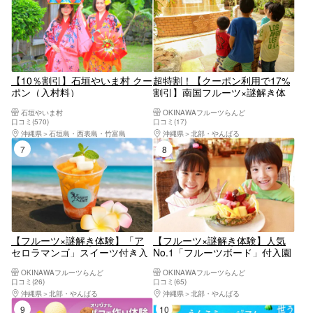
【10％割引】石垣やいま村 クー
超特割！【クーポン利用で17%
ポン（入村料）
割引】南国フルーツ×謎解き体
験！OKINAWAフルーツらんど入
石垣やいま村
OKINAWAフルーツらんど
園チケット※2026/04～
口コミ(570)
口コミ(17)
沖縄県
石垣島・西表島・竹富島
沖縄県
北部・やんばる
7位
8位
【フルーツ×謎解き体験】「ア
【フルーツ×謎解き体験】人気
セロラマンゴ」スイーツ付き入
No.1「フルーツボード」付入園
園チケット〈OKINAWAフルーツ
チケット〈OKINAWAフルーツら
OKINAWAフルーツらんど
OKINAWAフルーツらんど
らんど〉
んど〉
口コミ(26)
口コミ(65)
沖縄県
北部・やんばる
沖縄県
北部・やんばる
9位
10位