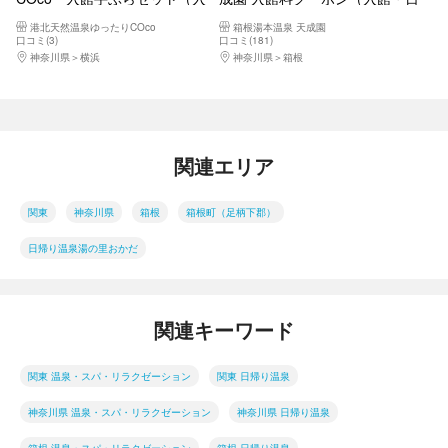
館＋館内着＋レンタルタオル
帰り温泉）【10906】
港北天然温泉ゆったりCOco
箱根湯本温泉 天成園
大・小）
口コミ(3)
口コミ(181)
神奈川県
横浜
神奈川県
箱根
関連エリア
関東
神奈川県
箱根
箱根町（足柄下郡）
日帰り温泉湯の里おかだ
関連キーワード
関東 温泉・スパ・リラクゼーション
関東 日帰り温泉
神奈川県 温泉・スパ・リラクゼーション
神奈川県 日帰り温泉
箱根 温泉・スパ・リラクゼーション
箱根 日帰り温泉