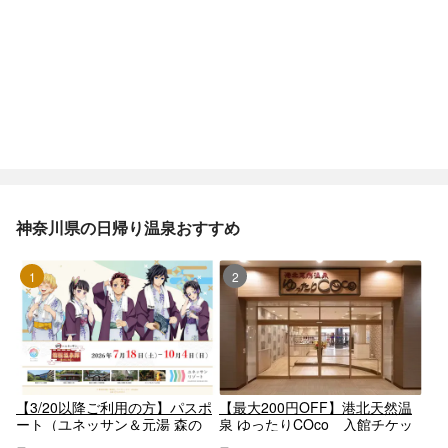
神奈川県の日帰り温泉おすすめ
1位
2位
【3/20以降ご利用の方】パスポ
【最大200円OFF】港北天然温
ート（ユネッサン＆元湯 森の
泉 ゆったりCOco 入館チケッ
湯）プラン【6928】
ト（タオルなし）