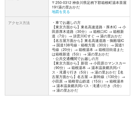
〒250-0312 神奈川県足柄下郡箱根町湯本茶屋
191湯の里おかだ
地図を見る
車でお越しの方
アクセス方法
【東京方面から】東名高速道路・厚木IC → 小
田原厚木道路（30分）→ 箱根口IC → 箱根新
道（7分）→ 須雲川ICすぐ → 湯の里おかだ
【名古屋方面から】東名高速道路・御殿場IC
→ 国道138号線・箱根方面（30分）→ 国道1
号線（20分）→ 箱根湯本 → 箱根旧街道また
は箱根新道（5分）→ 湯の里おかだ
公共交通機関でお越しの方
【東京方面から】新宿 → 小田原ロマンスカー
（90分）→ 箱根湯本 → 湯本温泉郷共同バ
ス・滝通り行き（5分）→ 湯の里おかだ【名
古屋方面から】名古屋 → 新幹線（130分）→
小田原 → 箱根登山鉄道（15分）→ 箱根湯本
→ 湯本温泉郷共同バス・滝通り行き（5分）
→ 湯の里おかだ