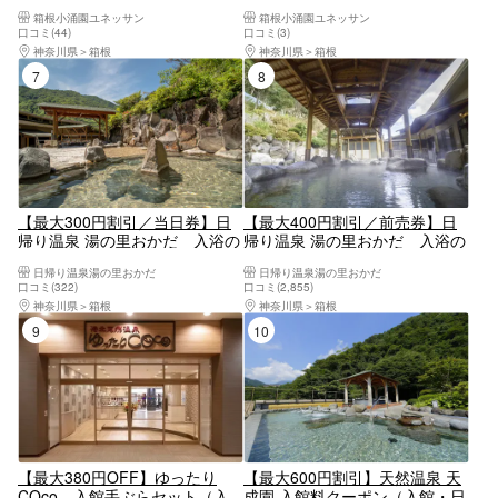
入場クーポン【6928】
ン＆森の湯 サンセットパス
箱根小涌園ユネッサン
箱根小涌園ユネッサン
【6974】
口コミ(44)
口コミ(3)
神奈川県
箱根
神奈川県
箱根
7位
8位
【最大300円割引／当日券】日
【最大400円割引／前売券】日
帰り温泉 湯の里おかだ 入浴の
帰り温泉 湯の里おかだ 入浴の
み（購入日よりご利用可）
み（購入日の翌日よりご利用
日帰り温泉湯の里おかだ
日帰り温泉湯の里おかだ
可）
口コミ(322)
口コミ(2,855)
神奈川県
箱根
神奈川県
箱根
9位
10位
【最大380円OFF】ゆったり
【最大600円割引】天然温泉 天
COco 入館手ぶらセット（入
成園 入館料クーポン（入館・日