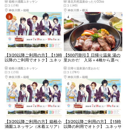
箱根小涌園ユネッサン
港北天然温泉ゆったりCOco
口コミ(18)
口コミ(43)
神奈川県
箱根
神奈川県
横浜
3位
4位
【3/20以降ご利用の方】【13時
【500円割引】日帰り温泉 湯の
以降のご利用でオトク】ユネッ
里おかだ 入浴＋4種から選べ
サン＆森の湯 アフタヌーンパス
るランチ
箱根小涌園ユネッサン
日帰り温泉湯の里おかだ
【6972】
口コミ(13)
口コミ(761)
神奈川県
箱根
神奈川県
箱根
5位
6位
【3/20以降ご利用の方】箱根小
【3/20以降ご利用の方】【15時
涌園ユネッサン（水着エリア）
以降の利用でオトク】 ユネッサ