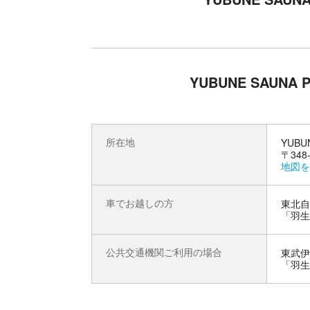
アクティブ＆リラックス！欲張りな休日が
リラックスエリアでは漫画や大型モニターでスポ
サウナや水風呂はもちろんの事、テラスでお食事
YUBUNE SAUN
所在地
YUBU
〒348
地図を
車でお越しの方
東北自
「羽生
公共交通機関ご利用の場合
東武伊
「羽生