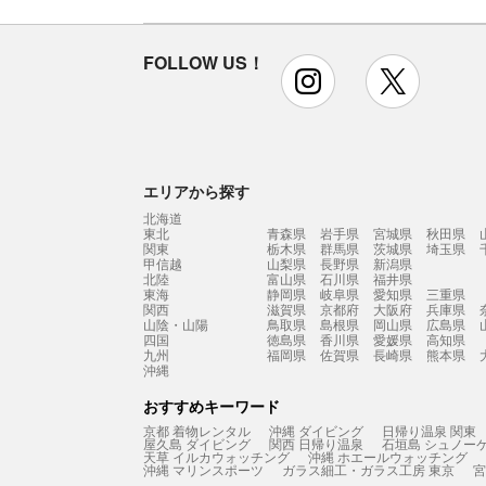
FOLLOW US！
instagram
x
エリアから探す
北海道
東北
青森県
岩手県
宮城県
秋田県
関東
栃木県
群馬県
茨城県
埼玉県
甲信越
山梨県
長野県
新潟県
北陸
富山県
石川県
福井県
東海
静岡県
岐阜県
愛知県
三重県
関西
滋賀県
京都府
大阪府
兵庫県
山陰・山陽
鳥取県
島根県
岡山県
広島県
四国
徳島県
香川県
愛媛県
高知県
九州
福岡県
佐賀県
長崎県
熊本県
沖縄
おすすめキーワード
京都 着物レンタル
沖縄 ダイビング
日帰り温泉 関東
屋久島 ダイビング
関西 日帰り温泉
石垣島 シュノー
天草 イルカウォッチング
沖縄 ホエールウォッチング
沖縄 マリンスポーツ
ガラス細工・ガラス工房 東京
宮