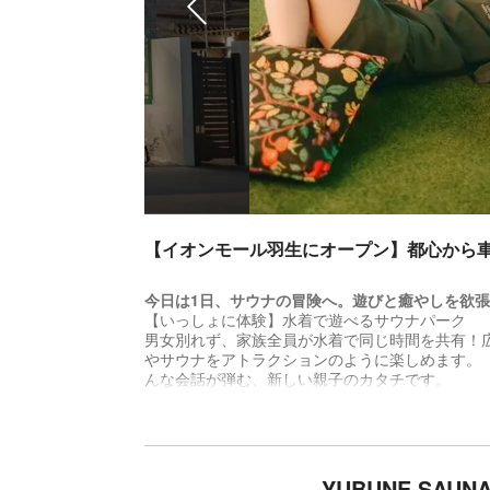
【イオンモール羽生にオープン】都心から車
今日は1日、サウナの冒険へ。遊びと癒やしを欲
【いっしょに体験】水着で遊べるサウナパーク
男女別れず、家族全員が水着で同じ時間を共有！
やサウナをアトラクションのように楽しめます。
んな会話が弾む、新しい親子のカタチです。
【お家のように】リラックスエリアで団らん
たくさん遊んだ後は、室内エリアでゴロゴロ。漫
を楽しんだり。お家のリビングのように、家族で
ます。
YUBUNE SAU