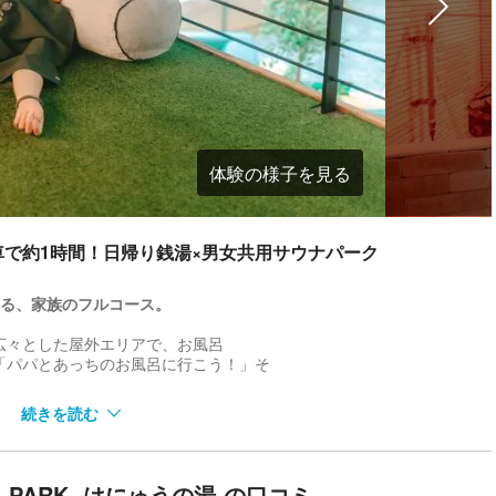
体験の様子を見る
で約1時間！日帰り銭湯×男女共用サウナパーク
張る、家族のフルコース。
広々とした屋外エリアで、お風呂
「パパとあっちのお風呂に行こう！」そ
続きを読む
画を読んだり、大型モニターで映像
ゆったりと「何もしない贅沢」を味わえ
NA PARK -はにゅうの湯-の口コミ