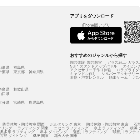
アプリをダウンロード
iPhone版アプリ
おすすめのジャンルから探す
陶芸体験･陶芸教室
ガラス細工･ガラス
SUP･スタンドアップパドル
ダイビン
山形県
福島県
アクセサリー手作り体験
パラグライダ
千葉県
東京都
神奈川県
キャンドル作り
シルバーアクセサリー
着物・浴衣レンタル
脱出ゲーム
バ
奈良県
和歌山県
山口県
大分県
宮崎県
鹿児島県
陶芸体験・陶芸教室 関西
ボルダリング 東京
陶芸体験・陶芸教室 東京
石
ケリング
ラフティング 関東
ニセコ ラフティング
水上 ラフティング
横浜
奥多摩 ラフティング
串本 ダイビング
鬼怒川 ラフティング
球磨川 ラフテ
古島 ダイビング
SUP 関東
花火大会 関東