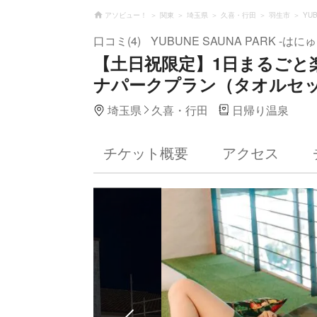
アソビュー！
関東
埼玉県
久喜・行田
羽生市
YU
口コミ(4)
YUBUNE SAUNA PARK -はに
【土日祝限定】1日まるごと楽しめ
ナパークプラン（タオルセ
埼玉県
久喜・行田
日帰り温泉
チケット概要
アクセス