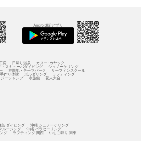
Android版アプリ
工房
日帰り温泉
カヌー･カヤック
グ・スキューバダイビング
シュノーケリング
ー
遊園地・テーマパーク
サーフィンスクール
 手作り体験
ボルダリング
ラフティング
ンジージャンプ
水族館
花火大会
垣島 ダイビング
沖縄 シュノーケリング
 クルージング
沖縄 パラセーリング
ィング
ラフティング 関西
いちご狩り 関東