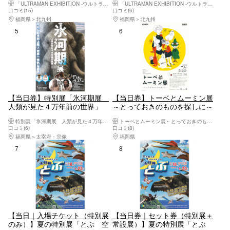
「ULTRAMAN EXHIBITION -ウルトラマンシリーズ60周年展-」（福岡会場）
「ULTRAMAN EXHIBITION -ウルトラマンシリーズ60周年展-」（福岡会場）
館）
口コミ(15)
口コミ(6)
福岡県
北九州
福岡県
北九州
5位
6位
【当日券】特別展「氷河期展
【当日券】トーベとムーミン展
人類が見た４万年前の世界」
～とっておきのものを探しに～
（福岡）
特別展「氷河期展 人類が見た４万年前の世界」（福岡会場）
トーベとムーミン展～とっておきのものを探しに～（福岡会場）
口コミ(6)
口コミ(8)
福岡県
太宰府・宗像
福岡県
福岡市（博多駅周辺・天神周辺）
7位
8位
【当日｜入場チケット（特別展
【当日券｜セット券（特別展＋
のみ）】夏の特別展「とぶ 空
常設展）】夏の特別展「とぶ