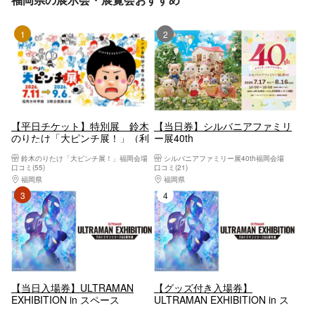
1位
2位
【平日チケット】特別展 鈴木
【当日券】シルバニアファミリ
のりたけ「大ピンチ展！」（利
ー展40th
用不可日：会期中土日祝／8月
鈴木のりたけ「大ピンチ展！」福岡会場
シルバニアファミリー展40th福岡会場
10日〜14日）
口コミ(55)
口コミ(21)
福岡県
福岡市（博多駅周辺・天神周辺）
福岡県
福岡市（博多駅周辺・天神周辺）
3位
4位
【当日入場券】ULTRAMAN
【グッズ付き入場券】
EXHIBITION in スペース
ULTRAMAN EXHIBITION in ス
LABO（北九州市科学館）
ペースLABO（北九州市科学