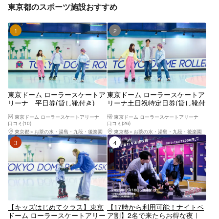
東京都のスポーツ施設おすすめ
1位
2位
東京ドーム ローラースケートア
東京ドーム ローラースケートア
リーナ 平日券(貸し靴付き)
リーナ土日祝特定日券(貸し靴付
き)
東京ドーム ローラースケートアリーナ
東京ドーム ローラースケートアリーナ
口コミ(10)
口コミ(26)
東京都
お茶の水・湯島・九段・後楽園
東京都
お茶の水・湯島・九段・後楽園
3位
4位
【キッズはじめてクラス】東京
【17時から利用可能！ナイトペ
ドーム ローラースケートアリー
ア割】2名で来たらお得な夜｜