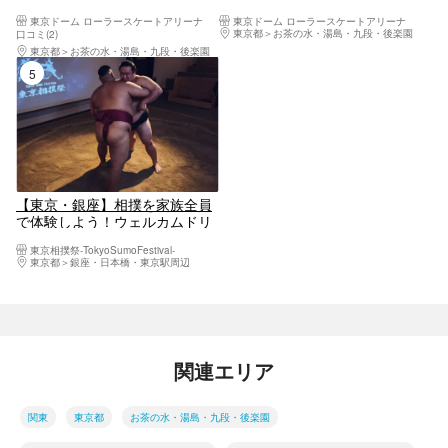
ナ
東京ドーム ローラースケートア
東京ドーム ローラースケートアリーナ
東京ドーム ローラースケートアリーナ
リーナ
東京都
お茶の水・湯島・九段・後楽園
口コミ(2)
東京都
お茶の水・湯島・九段・後楽園
5位
【東京・銀座】相撲を家族全員
で体験しよう！ウェルカムドリ
ンクつき！
東京相撲祭-TokyoSumoFestival-
東京都
銀座・日本橋・東京駅周辺
関連エリア
関東
東京都
お茶の水・湯島・九段・後楽園