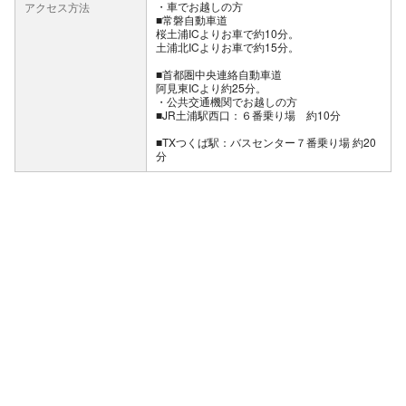
車でお越しの方
アクセス方法
■常磐自動車道
桜土浦ICよりお車で約10分。
土浦北ICよりお車で約15分。
■首都圏中央連絡自動車道
阿見東ICより約25分。
公共交通機関でお越しの方
■JR土浦駅西口：６番乗り場 約10分
■TXつくば駅：バスセンター７番乗り場 約20
分