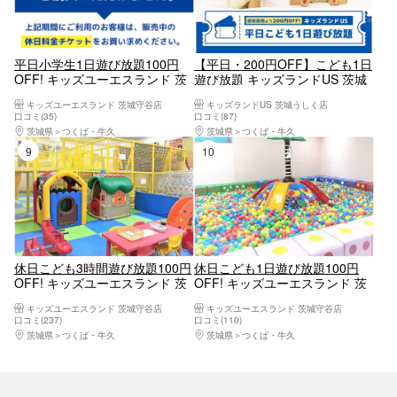
平日小学生1日遊び放題100円
【平日・200円OFF】こども1日
OFF! キッズユーエスランド 茨
遊び放題 キッズランドUS 茨城
城守谷店
うしく店
キッズユーエスランド 茨城守谷店
キッズランドUS 茨城うしく店
口コミ(35)
口コミ(87)
茨城県
つくば・牛久
茨城県
つくば・牛久
9位
10位
休日こども3時間遊び放題100円
休日こども1日遊び放題100円
OFF! キッズユーエスランド 茨
OFF! キッズユーエスランド 茨
城守谷店
城守谷店
キッズユーエスランド 茨城守谷店
キッズユーエスランド 茨城守谷店
口コミ(237)
口コミ(110)
茨城県
つくば・牛久
茨城県
つくば・牛久