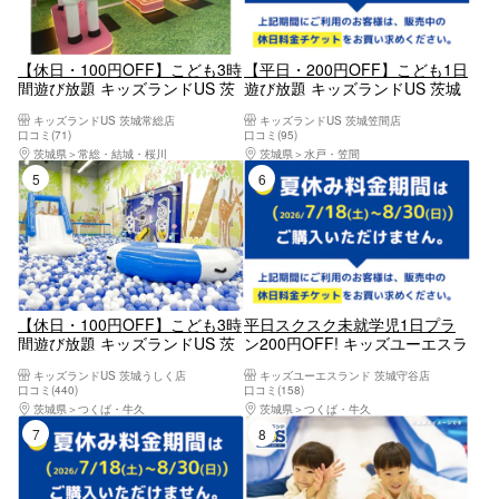
【休日・100円OFF】こども3時
【平日・200円OFF】こども1日
間遊び放題 キッズランドUS 茨
遊び放題 キッズランドUS 茨城
城常総店
笠間店
キッズランドUS 茨城常総店
キッズランドUS 茨城笠間店
口コミ(71)
口コミ(95)
茨城県
常総・結城・桜川
茨城県
水戸・笠間
5位
6位
【休日・100円OFF】こども3時
平日スクスク未就学児1日プラ
間遊び放題 キッズランドUS 茨
ン200円OFF! キッズユーエスラ
城うしく店
ンド 茨城守谷店
キッズランドUS 茨城うしく店
キッズユーエスランド 茨城守谷店
口コミ(440)
口コミ(158)
茨城県
つくば・牛久
茨城県
つくば・牛久
7位
8位