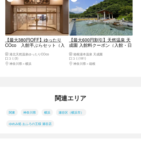
【最大380円OFF】ゆったり
【最大600円割引】天然温泉 天
COco 入館手ぶらセット（入
成園 入館料クーポン（入館・日
館＋館内着＋レンタルタオル
帰り温泉）【10906】
港北天然温泉ゆったりCOco
箱根湯本温泉 天成園
大・小）
口コミ(3)
口コミ(181)
神奈川県
横浜
神奈川県
箱根
関連エリア
関東
神奈川県
横浜
瀬谷区（横浜市）
ゆめみ処 おふろの王様 瀬谷店