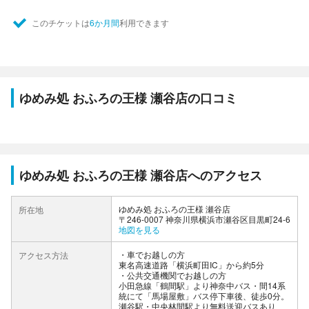
このチケットは
6か月間
利用できます
ゆめみ処 おふろの王様 瀬谷店の口コミ
ゆめみ処 おふろの王様 瀬谷店へのアクセス
ゆめみ処 おふろの王様 瀬谷店
所在地
〒246-0007 神奈川県横浜市瀬谷区目黒町24-6
地図を見る
車でお越しの方
アクセス方法
東名高速道路「横浜町田IC」から約5分
公共交通機関でお越しの方
小田急線「鶴間駅」より神奈中バス・間14系
統にて「馬場屋敷」バス停下車後、徒歩0分。
瀬谷駅・中央林間駅より無料送迎バスあり