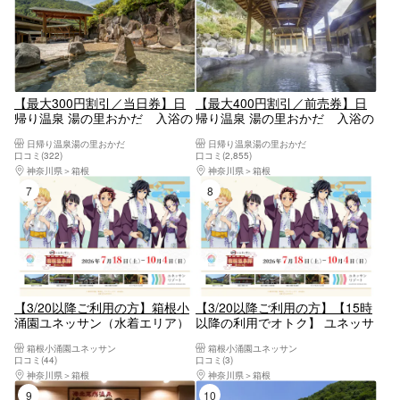
【最大300円割引／当日券】日
【最大400円割引／前売券】日
帰り温泉 湯の里おかだ 入浴の
帰り温泉 湯の里おかだ 入浴の
み（購入日よりご利用可）
み（購入日の翌日よりご利用
日帰り温泉湯の里おかだ
日帰り温泉湯の里おかだ
可）
口コミ(322)
口コミ(2,855)
神奈川県
箱根
神奈川県
箱根
7位
8位
【3/20以降ご利用の方】箱根小
【3/20以降ご利用の方】【15時
涌園ユネッサン（水着エリア）
以降の利用でオトク】 ユネッサ
入場クーポン【6928】
ン＆森の湯 サンセットパス
箱根小涌園ユネッサン
箱根小涌園ユネッサン
【6974】
口コミ(44)
口コミ(3)
神奈川県
箱根
神奈川県
箱根
9位
10位