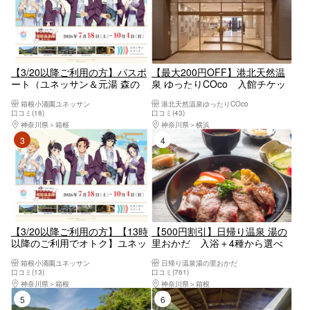
【3/20以降ご利用の方】パスポ
【最大200円OFF】港北天然温
ート（ユネッサン＆元湯 森の
泉 ゆったりCOco 入館チケッ
湯）プラン【6928】
ト（タオルなし）
箱根小涌園ユネッサン
港北天然温泉ゆったりCOco
口コミ(18)
口コミ(43)
神奈川県
箱根
神奈川県
横浜
3位
4位
【3/20以降ご利用の方】【13時
【500円割引】日帰り温泉 湯の
以降のご利用でオトク】ユネッ
里おかだ 入浴＋4種から選べ
サン＆森の湯 アフタヌーンパス
るランチ
箱根小涌園ユネッサン
日帰り温泉湯の里おかだ
【6972】
口コミ(13)
口コミ(761)
神奈川県
箱根
神奈川県
箱根
5位
6位