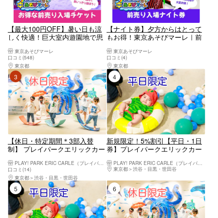
【最大100円OFF】暑い日も涼
【ナイト券】夕方からはとって
しく快適！巨大室内遊園地で思
もお得！東京あそびマーレ｜前
い切り遊ぼう！ 東京あそびマ
売り入場チケット
東京あそびマーレ
東京あそびマーレ
ーレ｜前売り入場チケット
口コミ(548)
口コミ(4)
東京都
八王子・立川・町田・府中・調布
東京都
八王子・立川・町田・府中・調布
3位
4位
【休日・特定期間＊3部入替
新規限定！5%割引【平日・1日
制】 プレイパークエリックカー
券】プレイパークエリックカー
ル入場券
ル入場券
PLAY! PARK ERIC CARLE（プレイパーク エリック・カール）
PLAY! PARK ERIC CARLE（プレイパーク エリック・カール）
東京都
渋谷・目黒・世田谷
口コミ(14)
東京都
渋谷・目黒・世田谷
5位
6位