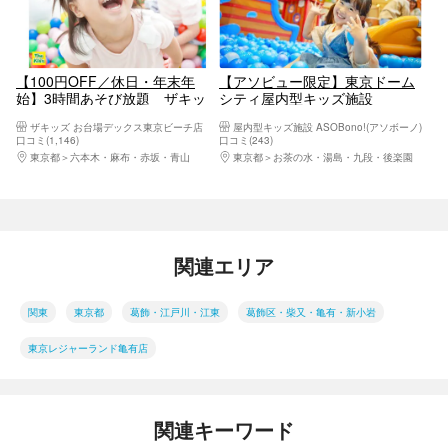
【100円OFF／休日・年末年
【アソビュー限定】東京ドーム
始】3時間あそび放題 ザキッ
シティ屋内型キッズ施設
ズ お台場デックス東京ビーチ店
ASOBono!(アソボーノ)120分入
ザキッズ お台場デックス東京ビーチ店
屋内型キッズ施設 ASOBono!(アソボーノ)
館チケット
口コミ(1,146)
口コミ(243)
東京都
六本木・麻布・赤坂・青山
東京都
お茶の水・湯島・九段・後楽園
関連エリア
関東
東京都
葛飾・江戸川・江東
葛飾区・柴又・亀有・新小岩
東京レジャーランド亀有店
関連キーワード