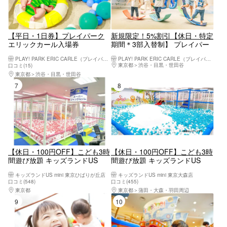
【平日・1日券】プレイパーク
新規限定！5%割引【休日・特定
エリックカール入場券
期間＊3部入替制】 プレイパー
クエリックカール入場券
PLAY! PARK ERIC CARLE（プレイパーク エリック・カール）
PLAY! PARK ERIC CARLE（プレイパーク エリック・カール）
東京都
渋谷・目黒・世田谷
口コミ(15)
東京都
渋谷・目黒・世田谷
7位
8位
【休日・100円OFF】こども3時
【休日・100円OFF】こども3時
間遊び放題 キッズランドUS
間遊び放題 キッズランドUS
mini 東京ひばりヶ丘店
mini 東京大森店
キッズランドUS mini 東京ひばりが丘店
キッズランドUS mini 東京大森店
口コミ(548)
口コミ(455)
東京都
八王子・立川・町田・府中・調布
東京都
蒲田・大森・羽田周辺
9位
10位