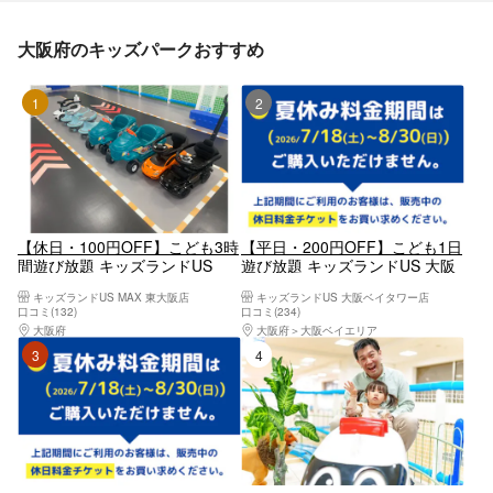
大阪府のキッズパークおすすめ
1位
2位
【休日・100円OFF】こども3時
【平日・200円OFF】こども1日
間遊び放題 キッズランドUS
遊び放題 キッズランドUS 大阪
MAX 東大阪店
ベイタワー店
キッズランドUS MAX 東大阪店
キッズランドUS 大阪ベイタワー店
口コミ(132)
口コミ(234)
大阪府
大阪東部（寝屋川・守口・門真・東大阪）
大阪府
大阪ベイエリア
3位
4位