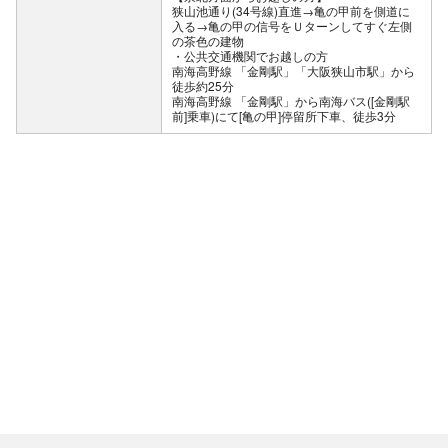
狭山池通り(34号線)直進→亀の甲前を側道に
入る→亀の甲の信号をＵターンしてすぐ左側
の茶色の建物
公共交通機関でお越しの方
南海高野線 「金剛駅」「大阪狭山市駅」から
徒歩約25分
南海高野線 「金剛駅」から南海バス([金剛駅
前]乗車)にて[亀の甲]停留所下車、徒歩3分