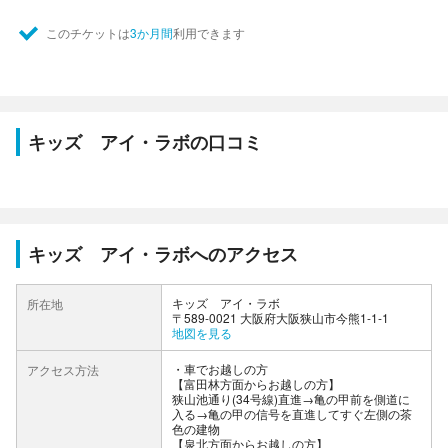
このチケットは
3か月間
利用できます
キッズ アイ・ラボの口コミ
キッズ アイ・ラボへのアクセス
キッズ アイ・ラボ
所在地
〒589-0021 大阪府大阪狭山市今熊1-1-1
地図を見る
車でお越しの方
アクセス方法
【富田林方面からお越しの方】
狭山池通り(34号線)直進→亀の甲前を側道に
入る→亀の甲の信号を直進してすぐ左側の茶
色の建物
【泉北方面からお越しの方】