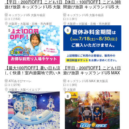
【平日・200円OFF】こども1日
【休日・100円OFF】こども3時
遊び放題 キッズランドUS 大阪
間遊び放題 キッズランドUS 大
今福店
阪今福店
キッズランドUS 大阪今福店
キッズランドUS 大阪今福店
口コミ(153)
口コミ(61)
大阪府
大阪城・京橋・市内東部
大阪府
大阪城・京橋・市内東部
5位
6位
【最大100円OFF】暑い日も涼
【平日・200円OFF】こども1日
しく快適！室内遊園地で思いき
遊び放題 キッズランドUS MAX
り遊ぼう！ 大阪ATCあそびマー
東大阪店
ATCあそびマーレ
キッズランドUS MAX 東大阪店
レ | 前売り入場チケット
口コミ(278)
口コミ(85)
大阪府
大阪ベイエリア
大阪府
大阪東部（寝屋川・守口・門真・東大
7位
8位