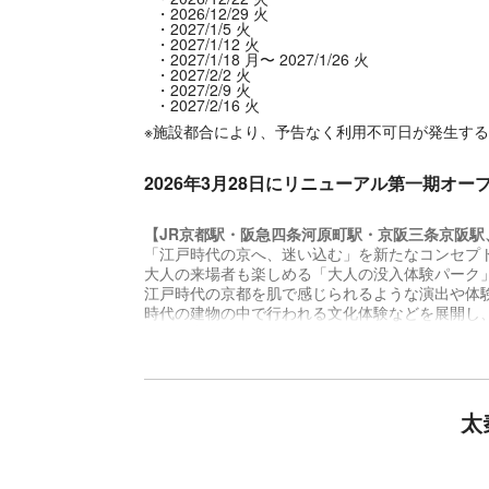
2026/12/29 火
2027/1/5 火
2027/1/12 火
2027/1/18 月〜 2027/1/26 火
2027/2/2 火
2027/2/9 火
2027/2/16 火
※施設都合により、予告なく利用不可日が発生す
2026年3月28日にリニューアル第一期オー
【JR京都駅・阪急四条河原町駅・京阪三条京阪
「江戸時代の京へ、迷い込む」を新たなコンセプト
大人の来場者も楽しめる「大人の没入体験パーク
江戸時代の京都を肌で感じられるような演出や体
時代の建物の中で行われる文化体験などを展開し
また、夜の京都観光を楽しんでいただけるように
映画村へのアクセスや京都観光に便利な、京都駅、
利用いただける京都バス２回乗車券付きのセット
詳細は公式HPをご確認ください。
「太秦映画村」公式サイト:
https://eigamura.com/
太
「京都バス」公式サイト:
https://www.kyotobus.jp/