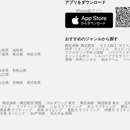
アプリをダウンロード
iPhone版アプリ
おすすめのジャンルから探す
陶芸体験･陶芸教室
ガラス細工･ガラス
SUP･スタンドアップパドル
ダイビン
山形県
福島県
アクセサリー手作り体験
パラグライダ
千葉県
東京都
神奈川県
キャンドル作り
シルバーアクセサリー
着物・浴衣レンタル
脱出ゲーム
バ
奈良県
和歌山県
山口県
大分県
宮崎県
鹿児島県
陶芸体験・陶芸教室 関西
ボルダリング 東京
陶芸体験・陶芸教室 東京
石
ケリング
ラフティング 関東
ニセコ ラフティング
水上 ラフティング
横浜
奥多摩 ラフティング
串本 ダイビング
鬼怒川 ラフティング
球磨川 ラフテ
古島 ダイビング
SUP 関東
花火大会 関東