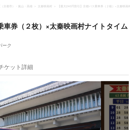
区（京都市）・嵐山・高雄
太秦映画村
【最大240円割引】京都バス乗車券（２枚）×太秦映画
ス乗車券（２枚）×太秦映画村ナイトタイム
パーク
チケット詳細