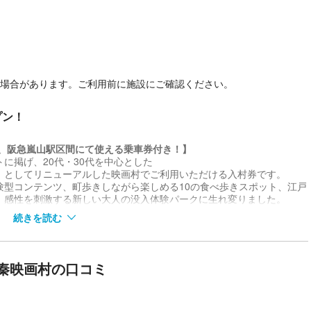
る場合があります。ご利用前に施設にご確認ください。
プン！
駅、阪急嵐山駅区間にて使える乗車券付き！】
に掲げ、20代・30代を中心とした
」としてリニューアルした映画村でご利用いただける入村券です。
験型コンテンツ、町歩きしながら楽しめる10の食べ歩きスポット、江戸
、感性を刺激する新しい大人の没入体験パークに生れ変りました。
、ナイトタイム入村券をご用意いたしました。
続きを読む
四条河原町・三条京阪、阪急嵐山駅 〜 映画村方面の均一区間内でご
券になります。
秦映画村の口コミ