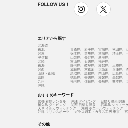
FOLLOW US！
instagram
x
エリアから探す
北海道
東北
青森県
岩手県
宮城県
秋田県
関東
栃木県
群馬県
茨城県
埼玉県
甲信越
山梨県
長野県
新潟県
北陸
富山県
石川県
福井県
東海
静岡県
岐阜県
愛知県
三重県
関西
滋賀県
京都府
大阪府
兵庫県
山陰・山陽
鳥取県
島根県
岡山県
広島県
四国
徳島県
香川県
愛媛県
高知県
九州
福岡県
佐賀県
長崎県
熊本県
沖縄
おすすめキーワード
京都 着物レンタル
沖縄 ダイビング
日帰り温泉 関東
屋久島 ダイビング
関西 日帰り温泉
石垣島 シュノー
天草 イルカウォッチング
沖縄 ホエールウォッチング
沖縄 マリンスポーツ
ガラス細工・ガラス工房 東京
宮
その他