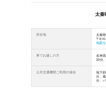
太秦
所在地
太秦映
〒61
地図を
車でお越しの方
名神高
30分
公共交通機関ご利用の場合
地下鉄
分、嵐
分、バ