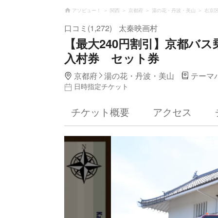
アソビュー！
関西
京都府
湯の花・丹波・美山
右京
口コミ(1,272)
太秦映画村
【最大240円割引】京都バ
入村券 セット券
京都府
湯の花・丹波・美山
テーマ
日時指定チケット
チケット概要
アクセス