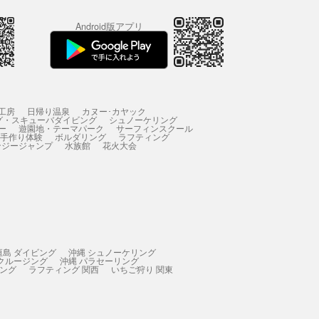
Android版アプリ
工房
日帰り温泉
カヌー･カヤック
グ・スキューバダイビング
シュノーケリング
ー
遊園地・テーマパーク
サーフィンスクール
 手作り体験
ボルダリング
ラフティング
ンジージャンプ
水族館
花火大会
垣島 ダイビング
沖縄 シュノーケリング
 クルージング
沖縄 パラセーリング
ィング
ラフティング 関西
いちご狩り 関東