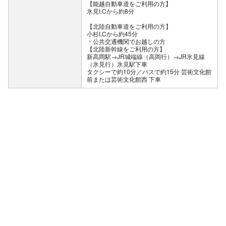
【能越自動車道をご利用の方】
氷見I.Cから約8分
【北陸自動車道をご利用の方】
小杉I.Cから約45分
公共交通機関でお越しの方
【北陸新幹線をご利用の方】
新高岡駅→JR城端線（高岡行）→JR氷見線
（氷見行）氷見駅下車
タクシーで約10分／バスで約15分 芸術文化館
前または芸術文化館西 下車