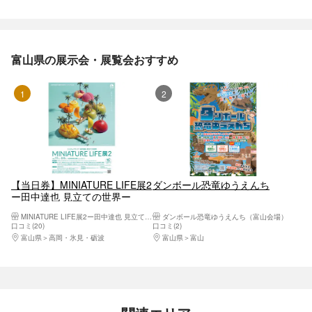
富山県の展示会・展覧会おすすめ
1位
2位
【当日券】MINIATURE LIFE展2
ダンボール恐竜ゆうえんち
ー田中達也 見立ての世界ー
MINIATURE LIFE展2ー田中達也 見立ての世界ー（氷見市芸術文化館）
ダンボール恐竜ゆうえんち（富山会場）
口コミ(20)
口コミ(2)
富山県
高岡・氷見・砺波
富山県
富山