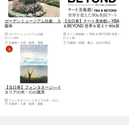
ガーデンミュージアム比叡 入
【当日券】テート美術館―YBA
園券
＆BEYOND 世界を変えた90s英
国アート
ガーデンミュージアム比叡
テート美術館 ― YBA & BEYOND 世界を変えた90s英国アート
口コミ(36)
口コミ(6)
京都府
大原・鞍馬・貴船
京都府
祇園・東山・北白川周辺
3位
【当日券】フォンタネージ—イ
タリアの光・心の風景
フォンタネージ—イタリアの光・心の風景
京都府
大原・鞍馬・貴船