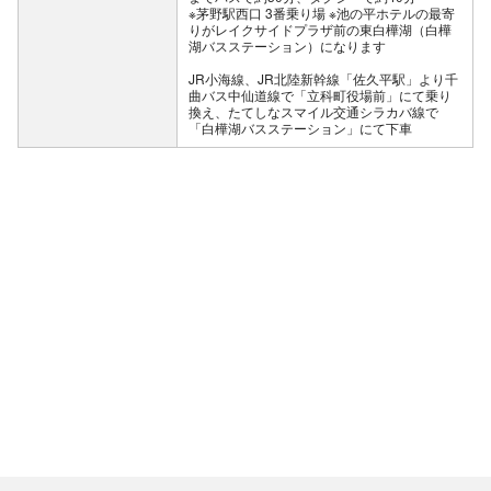
※茅野駅西口 3番乗り場 ※池の平ホテルの最寄
りがレイクサイドプラザ前の東白樺湖（白樺
湖バスステーション）になります
JR小海線、JR北陸新幹線「佐久平駅」より千
曲バス中仙道線で「立科町役場前」にて乗り
換え、たてしなスマイル交通シラカバ線で
「白樺湖バスステーション」にて下車