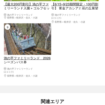
【最大200円割引】池の平ファ
【6/15~9/23期間限定・100円割
ミリーランド入園＋ゴルフセッ
引】 黄金アカシアと花の丘展望
ト券
リフト
池の平ファミリーランド
池の平ファミリーランド
長野県
軽井沢・佐久・小諸
口コミ(1)
長野県
軽井沢・佐久・小諸
9位
池の平ファミリーランド 2026
シーズンパス券
池の平ファミリーランド
口コミ(1)
長野県
軽井沢・佐久・小諸
関連エリア