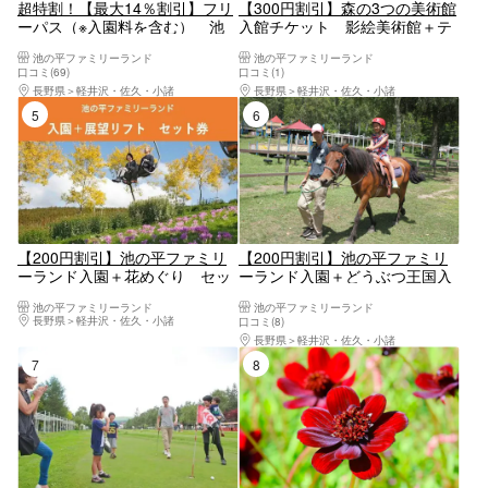
超特割！【最大14％割引】フリ
【300円割引】森の3つの美術館
ーパス（※入園料を含む） 池
入館チケット 影絵美術館＋テ
の平ファミリーランド
ディベア美術館＋コンドウアキ
池の平ファミリーランド
池の平ファミリーランド
のおしごと展
口コミ(69)
口コミ(1)
長野県
軽井沢・佐久・小諸
長野県
軽井沢・佐久・小諸
5位
6位
【200円割引】池の平ファミリ
【200円割引】池の平ファミリ
ーランド入園＋花めぐり セッ
ーランド入園＋どうぶつ王国入
ト券
場 セット券
池の平ファミリーランド
池の平ファミリーランド
長野県
軽井沢・佐久・小諸
口コミ(8)
長野県
軽井沢・佐久・小諸
7位
8位