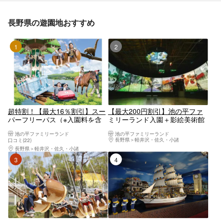
長野県の遊園地おすすめ
1位
2位
超特割！【最大16％割引】スー
【最大200円割引】池の平ファ
パーフリーパス（※入園料を含
ミリーランド入園＋影絵美術館
む） 池の平ファミリーランド
入館セット券
池の平ファミリーランド
池の平ファミリーランド
長野県
軽井沢・佐久・小諸
口コミ(22)
長野県
軽井沢・佐久・小諸
3位
4位