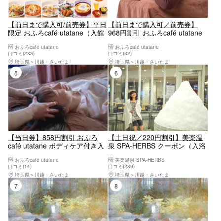
【前日まで購入可/前売券】平日
【前日まで購入可／前売券】
限定 おふろcafé utatane（入館
968円割引 おふろcafé utatane
料＋選べるお食事付）
ボディケア付き入館券
おふろcafé utatane
おふろcafé utatane
口コミ(233)
口コミ(32)
埼玉県
川越・さいたま
埼玉県
川越・さいたま
5位
6位
【当日券】858円割引 おふろ
【土日祝／220円割引】美楽温
café utatane ボディケア付き入
泉 SPA-HERBS クーポン（入浴
館券
＋岩盤浴＋タオル）
おふろcafé utatane
美楽温泉 SPA-HERBS
口コミ(14)
口コミ(239)
埼玉県
川越・さいたま
埼玉県
川越・さいたま
7位
8位