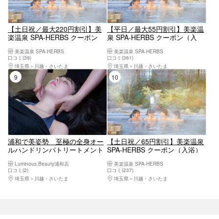
【土日祝／最大220円割引】美
【平日／最大55円割引】美楽温
楽温泉 SPA-HERBS クーポン
泉 SPA-HERBS クーポン（入
（入浴＋タオル）
浴）
美楽温泉 SPA-HERBS
美楽温泉 SPA-HERBS
口コミ(39)
口コミ(361)
埼玉県
川越・さいたま
埼玉県
川越・さいたま
9位
10位
浦和で美姿勢 至極の全身オー
【土日祝／65円割引】美楽温泉
ルハンドリンパトリートメント
SPA-HERBS クーポン（入浴）
計80分 女性・1枚限定
Luminous.Beauty浦和店
美楽温泉 SPA-HERBS
口コミ(2)
口コミ(237)
埼玉県
川越・さいたま
埼玉県
川越・さいたま