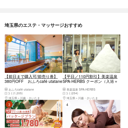
埼玉県のエステ・マッサージおすすめ
1位
2位
【前日まで購入可/前売り券】
【平日／110円割引】美楽温泉
380円OFF おふろcafé utatane
SPA-HERBS クーポン（入浴＋
フリータイム入館券+タオル
岩盤浴＋タオル）
おふろcafé utatane
美楽温泉 SPA-HERBS
口コミ(1,205)
口コミ(254)
埼玉県
川越・さいたま
埼玉県
川越・さいたま
3位
4位