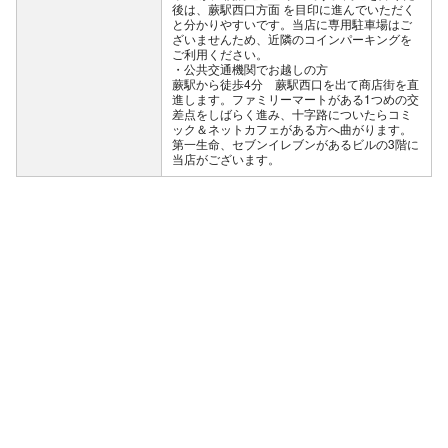
後は、蕨駅西口方面 を目印に進んでいただく
と分かりやすいです。当店に専用駐車場はご
ざいませんため、近隣のコインパーキングを
ご利用ください。
公共交通機関でお越しの方
蕨駅から徒歩4分 蕨駅西口を出て商店街を直
進します。ファミリーマートがある1つめの交
差点をしばらく進み、十字路についたらコミ
ック＆ネットカフェがある方へ曲がります。
第一生命、セブンイレブンがあるビルの3階に
当店がございます。