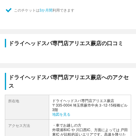
このチケットは
3か月間
利用できます
ドライヘッドスパ専門店アリエス蕨店の口コミ
ドライヘッドスパ専門店アリエス蕨店へのアクセ
ス
ドライヘッドスパ専門店アリエス蕨店
所在地
〒335-0004 埼玉県蕨市中央３-12-15桜橋ビル
3階
地図を見る
車でお越しの方
アクセス方法
外環浦和IC や 川口西IC、方面によっては 戸田
東IC が比較的近いエリアです。高速を降りた