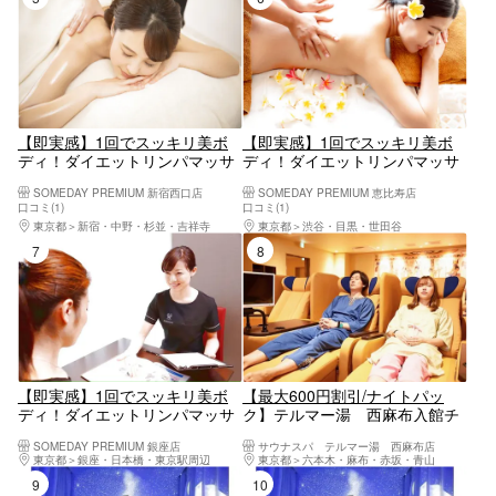
【即実感】1回でスッキリ美ボ
【即実感】1回でスッキリ美ボ
ディ！ダイエットリンパマッサ
ディ！ダイエットリンパマッサ
ージ 施術60分 特別クーポン
ージ 施術60分 特別クーポン
SOMEDAY PREMIUM 新宿西口店
SOMEDAY PREMIUM 恵比寿店
新宿西口店
恵比寿店
口コミ(1)
口コミ(1)
東京都
新宿・中野・杉並・吉祥寺
東京都
渋谷・目黒・世田谷
7位
8位
【即実感】1回でスッキリ美ボ
【最大600円割引/ナイトパッ
ディ！ダイエットリンパマッサ
ク】テルマー湯 西麻布入館チ
ージ 施術60分 特別クーポン
ケット（ナイトパック） ※入
SOMEDAY PREMIUM 銀座店
サウナスパ テルマー湯 西麻布店
銀座店
館〜10：00の閉館まで滞在可能
東京都
銀座・日本橋・東京駅周辺
東京都
六本木・麻布・赤坂・青山
9位
10位