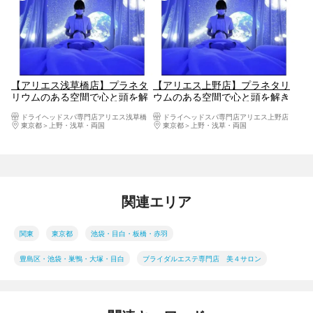
【アリエス浅草橋店】プラネタ
【アリエス上野店】プラネタリ
リウムのある空間で心と頭を解
ウムのある空間で心と頭を解き
きほぐす"ドライヘッドスパ100
ほぐす"ドライヘッドスパ100分"
ドライヘッドスパ専門店アリエス浅草橋
ドライヘッドスパ専門店アリエス上野店
分" 人気オプション2つ付き
人気オプション2つ付き
東京都
上野・浅草・両国
東京都
上野・浅草・両国
関連エリア
関東
東京都
池袋・目白・板橋・赤羽
豊島区・池袋・巣鴨・大塚・目白
ブライダルエステ専門店 美４サロン