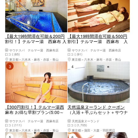
【最大19時間滞在可能＆200円
【最大19時間滞在可能＆500円
割引！】テルマー湯 西麻布 入
割引】テルマー湯 西麻布 入
館券
館+岩盤浴セットプラン
サウナスパ テルマー湯 西麻布店
サウナスパ テルマー湯 西麻布店
口コミ(65)
口コミ(91)
東京都
六本木・麻布・赤坂・青山
東京都
六本木・麻布・赤坂・青山
3位
4位
【300円割引！】テルマー湯西
天然温泉ヌーランド クーポン
麻布 お得な早割プラン(5:00～
（入浴＋手ぶらセット＋サウナ
12:00入店)
＋2階食事施設利用）
サウナスパ テルマー湯 西麻布店
天然温泉ヌーランド
口コミ(111)
口コミ(1,705)
東京都
六本木・麻布・赤坂・青山
東京都
蒲田・大森・羽田周辺
5位
6位