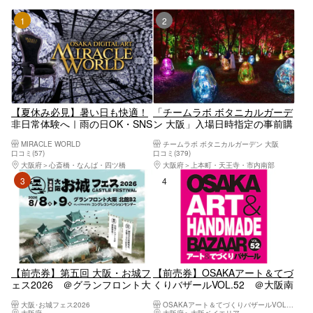
1位
2位
【夏休み必見】暑い日も快適！
「チームラボ ボタニカルガーデ
非日常体験へ｜雨の日OK・SNS
ン 大阪」入場日時指定の事前購
映え・平日夜23時まで営業
入でスムーズな入場！
MIRACLE WORLD
チームラボ ボタニカルガーデン 大阪
口コミ(57)
口コミ(379)
大阪府
心斎橋・なんば・四ツ橋
大阪府
上本町・天王寺・市内南部
3位
4位
【前売券】第五回 大阪・お城フ
【前売券】OSAKAアート＆てづ
ェス2026 ＠グランフロント大
くりバザールVOL.52 ＠大阪南
阪（8/8～8/9開催）
港 ATCホール（9/19～9/22）
大阪･お城フェス2026
OSAKAアート＆てづくりバザールVOL.52
大阪府
大阪駅・梅田駅・福島・淀屋橋・本町
大阪府
大阪ベイエリア