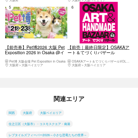
5位
6位
【前売券】Pet博2026 ⼤阪 Pet
【前売｜最終日限定】OSAKAア
Exposition 2026 in Osaka @イ
ート＆てづくりバザール
ンテックス大阪
VOL.52 ＠大阪南港 ATCホール
Pet博 大阪会場 Pet Exposition in Osaka
OSAKAアート＆てづくりバザールVOL.52
（9/19～9/22）
大阪府
大阪ベイエリア
大阪府
大阪ベイエリア
関連エリア
関西
大阪府
大阪ベイエリア
住之江区（大阪市）・コスモスクエア・南港
レプタイルズフィーバー2026～小さな恐竜たちの世界～