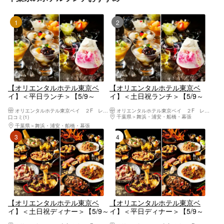
1位
2位
【オリエンタルホテル東京ベ
【オリエンタルホテル東京ベ
イ】＜平日ランチ＞【5/9～
イ】＜土日祝ランチ＞【5/9～
8/31】背徳のミートフェア★お
8/31】背徳のミートフェア★お
オリエンタルホテル東京ベイ ２F レストラン「グランサンク」
オリエンタルホテル東京ベイ ２F レストラン「グランサンク」
席のご予約必須★
席のご予約必須★
千葉県
舞浜・浦安・船橋・幕張
口コミ(1)
千葉県
舞浜・浦安・船橋・幕張
3位
4位
【オリエンタルホテル東京ベ
【オリエンタルホテル東京ベ
イ】＜土日祝ディナー＞【5/9～
イ】＜平日ディナー＞【5/9～
8/31】背徳のミートフェア★お
8/31】背徳のミートフェア★お