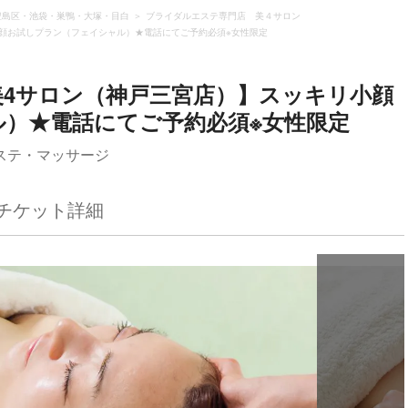
豊島区・池袋・巣鴨・大塚・目白
ブライダルエステ専門店 美４サロン
顔お試しプラン（フェイシャル）★電話にてご予約必須※女性限定
4サロン（神戸三宮店）】スッキリ小顔
）★電話にてご予約必須※女性限定
ステ・マッサージ
チケット詳細