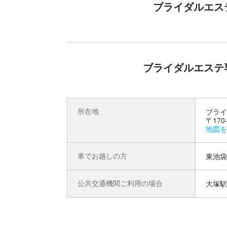
基礎美容とは、お客様自身に季節やお肌に応じた
ブライダルエス
02.健康美容
トータルに美しくなるために、お客様のライフス
規則正しい生活習慣や食生活の必要性をアドバイ
03.癒し美容
外見がどんなにきれいに変わっても、内側から輝
日頃の疲れを癒し、心と身体をサポートいたしま
04.ファッション美容
ブライダルエステ
オシャレに装うことで女性の美しさは、一層引き
お客様が本来もっている個性美を最大限に引き出
レンジなどのアドバイスを行っています。
所在地
ブライ
コースの詳細
〒17
地図を
【スッキリ小顔お試しプラン（フェイシャル）】
フェイシャル：クレンジング・ウォッシング・経
車でお越しの方
東池袋
絡に基づいてトリートメントするフェイシャル経
リとしたフェイスラインと白い美肌へ導きます。
デコルテ経絡ハンドケアでは、脇に流れたムダ肉
公共交通機関ご利用の場合
大塚駅
--------施術ステップ--------
①カウンセリング（約５分～１０分）
②施術時間（お着がえ込み６０分）
・老廃物の排出を促しリフトアップ
・歪みを経絡にそって正しい位置へ