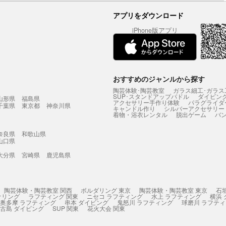
アプリをダウンロード
iPhone版アプリ
おすすめのジャンルから探す
陶芸体験･陶芸教室
ガラス細工･ガラス
SUP･スタンドアップパドル
ダイビン
山形県
福島県
アクセサリー手作り体験
パラグライダ
千葉県
東京都
神奈川県
キャンドル作り
シルバーアクセサリー
着物・浴衣レンタル
脱出ゲーム
バ
奈良県
和歌山県
山口県
大分県
宮崎県
鹿児島県
陶芸体験・陶芸教室 関西
ボルダリング 東京
陶芸体験・陶芸教室 東京
石
ケリング
ラフティング 関東
ニセコ ラフティング
水上 ラフティング
横浜
奥多摩 ラフティング
串本 ダイビング
鬼怒川 ラフティング
球磨川 ラフテ
古島 ダイビング
SUP 関東
花火大会 関東