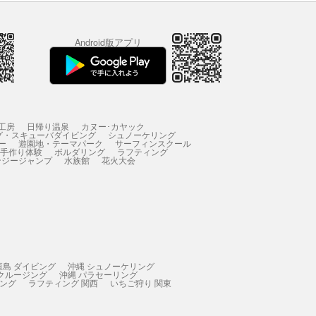
Android版アプリ
工房
日帰り温泉
カヌー･カヤック
グ・スキューバダイビング
シュノーケリング
ー
遊園地・テーマパーク
サーフィンスクール
 手作り体験
ボルダリング
ラフティング
ンジージャンプ
水族館
花火大会
垣島 ダイビング
沖縄 シュノーケリング
 クルージング
沖縄 パラセーリング
ィング
ラフティング 関西
いちご狩り 関東