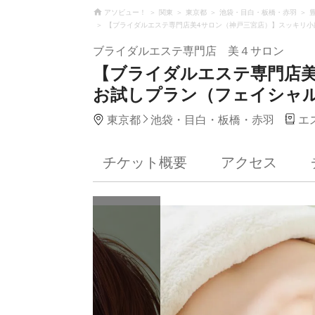
アソビュー！
関東
東京都
池袋・目白・板橋・赤羽
【ブライダルエステ専門店美4サロン（神戸三宮店）】スッキリ小
ブライダルエステ専門店 美４サロン
【ブライダルエステ専門店美
お試しプラン（フェイシャル
東京都
池袋・目白・板橋・赤羽
エ
チケット概要
アクセス