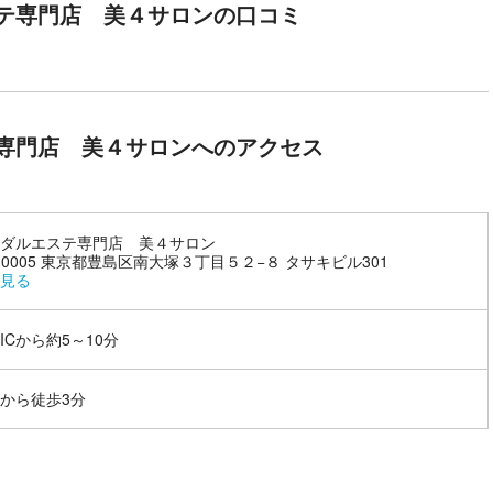
正しいスキンケアを中心としたアドバイスを行っています。
テ専門店 美４サロンの口コミ
タイルや食生活を見直して、健康で美しい身体づくりを目指します。
スしています。
くような美しさがなければ真の美しい女性とはいえません。
す。
専門店 美４サロンへのアクセス
立てられます。
し、その美しさが最も映えるようにメイクアップ・ネイルケア・ヘアア
ダルエステ専門店 美４サロン
0-0005 東京都豊島区南大塚３丁目５２−８ タサキビル301
見る
絡ハンドケア（ヘッド・フェイス・デコルテ）・肌別マスク
ICから約5～10分
絡ハンドケアで、タルミやむくみをケア！老廃物の排出を促し、スッキ
を正しい位置へ促し、バストアップも！
から徒歩3分