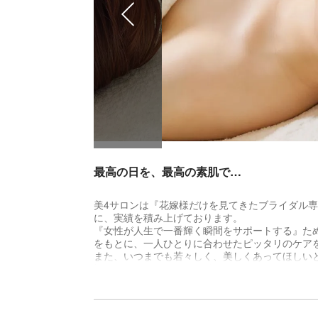
最高の日を、最高の素肌で…
美4サロンは『花嫁様だけを見てきたブライダル専
に、実績を積み上げております。
『女性が人生で一番輝く瞬間をサポートする』た
をもとに、一人ひとりに合わせたピッタリのケア
また、いつまでも若々しく、美しくあってほしい
活に貢献できるよう、お手伝いいたします。
4つの「美」
01.基礎美容
美しい素肌を保つためには、サロンでのトリート