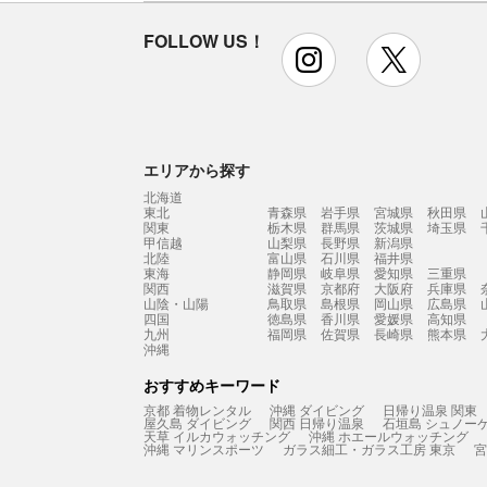
FOLLOW US！
instagram
x
エリアから探す
北海道
東北
青森県
岩手県
宮城県
秋田県
関東
栃木県
群馬県
茨城県
埼玉県
甲信越
山梨県
長野県
新潟県
北陸
富山県
石川県
福井県
東海
静岡県
岐阜県
愛知県
三重県
関西
滋賀県
京都府
大阪府
兵庫県
山陰・山陽
鳥取県
島根県
岡山県
広島県
四国
徳島県
香川県
愛媛県
高知県
九州
福岡県
佐賀県
長崎県
熊本県
沖縄
おすすめキーワード
京都 着物レンタル
沖縄 ダイビング
日帰り温泉 関東
屋久島 ダイビング
関西 日帰り温泉
石垣島 シュノー
天草 イルカウォッチング
沖縄 ホエールウォッチング
沖縄 マリンスポーツ
ガラス細工・ガラス工房 東京
宮