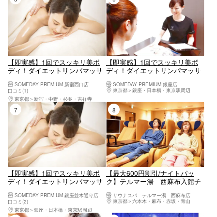
【即実感】1回でスッキリ美ボ
【即実感】1回でスッキリ美ボ
ディ！ダイエットリンパマッサ
ディ！ダイエットリンパマッサ
ージ 施術60分 特別クーポン
ージ 施術60分 特別クーポン
SOMEDAY PREMIUM 新宿西口店
SOMEDAY PREMIUM 銀座店
新宿西口店
銀座店
東京都
銀座・日本橋・東京駅周辺
口コミ(1)
東京都
新宿・中野・杉並・吉祥寺
7位
8位
【即実感】1回でスッキリ美ボ
【最大600円割引/ナイトパッ
ディ！ダイエットリンパマッサ
ク】テルマー湯 西麻布入館チ
ージ 施術60分 特別クーポン
ケット（ナイトパック） ※入
SOMEDAY PREMIUM 銀座並木通り店
サウナスパ テルマー湯 西麻布店
館〜10：00の閉館まで滞在可能
東京都
六本木・麻布・赤坂・青山
口コミ(2)
東京都
銀座・日本橋・東京駅周辺