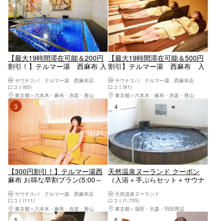
【最大19時間滞在可能＆200円
【最大19時間滞在可能＆500円
割引！】テルマー湯 西麻布 入
割引】テルマー湯 西麻布 入
館券
館+岩盤浴セットプラン
サウナスパ テルマー湯 西麻布店
サウナスパ テルマー湯 西麻布店
口コミ(65)
口コミ(91)
東京都
六本木・麻布・赤坂・青山
東京都
六本木・麻布・赤坂・青山
3位
4位
【300円割引！】テルマー湯西
天然温泉ヌーランド クーポン
麻布 お得な早割プラン(5:00～
（入浴＋手ぶらセット＋サウナ
12:00入店)
＋2階食事施設利用）
サウナスパ テルマー湯 西麻布店
天然温泉ヌーランド
口コミ(111)
口コミ(1,705)
東京都
六本木・麻布・赤坂・青山
東京都
蒲田・大森・羽田周辺
5位
6位