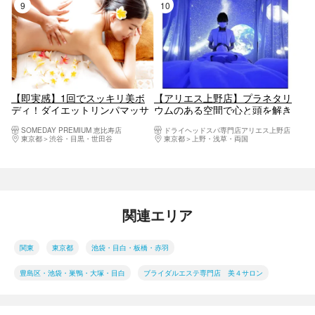
9位
10位
【即実感】1回でスッキリ美ボ
【アリエス上野店】プラネタリ
ディ！ダイエットリンパマッサ
ウムのある空間で心と頭を解き
ージ 施術60分 特別クーポン
ほぐす"ドライヘッドスパ100分"
SOMEDAY PREMIUM 恵比寿店
ドライヘッドスパ専門店アリエス上野店
恵比寿店
人気オプション2つ付き
東京都
渋谷・目黒・世田谷
東京都
上野・浅草・両国
関連エリア
関東
東京都
池袋・目白・板橋・赤羽
豊島区・池袋・巣鴨・大塚・目白
ブライダルエステ専門店 美４サロン