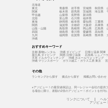
北海道
東北
青森県
岩手県
宮城県
秋田県
関東
栃木県
群馬県
茨城県
埼玉県
甲信越
山梨県
長野県
新潟県
北陸
富山県
石川県
福井県
東海
静岡県
岐阜県
愛知県
三重県
関西
滋賀県
京都府
大阪府
兵庫県
山陰・山陽
鳥取県
島根県
岡山県
広島県
四国
徳島県
香川県
愛媛県
高知県
九州
福岡県
佐賀県
長崎県
熊本県
沖縄
おすすめキーワード
京都 着物レンタル
沖縄 ダイビング
日帰り温泉 関東
屋久島 ダイビング
関西 日帰り温泉
石垣島 シュノー
天草 イルカウォッチング
沖縄 ホエールウォッチング
沖縄 マリンスポーツ
ガラス細工・ガラス工房 東京
宮
その他
ランキングから探す
拠点から探す
掲載お問い合わせ
※アソビュー！の最安値保証は、同一レジャー会社の提供
る場合に限り、差額の2倍のアソビュー！ポイントを付与
リンクについて
ヘル
アソビュー