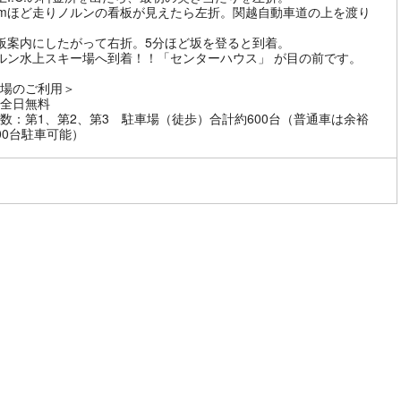
0mほど走りノルンの看板が見えたら左折。関越自動車道の上を渡り
板案内にしたがって右折。5分ほど坂を登ると到着。
ルン水上スキー場へ到着！！「センターハウス」 が目の前です。
場のご利用＞
全日無料
数：第1、第2、第3 駐車場（徒歩）合計約600台（普通車は余裕
00台駐車可能）