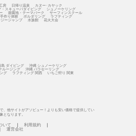
工房
日帰り温泉
カヌー･カヤック
グ・スキューバダイビング
シュノーケリング
ー
遊園地・テーマパーク
サーフィンスクール
 手作り体験
ボルダリング
ラフティング
ンジージャンプ
水族館
花火大会
垣島 ダイビング
沖縄 シュノーケリング
 クルージング
沖縄 パラセーリング
ィング
ラフティング 関西
いちご狩り 関東
態で、他サイトがアソビュー！よりも安い価格で提供してい
象となります。
ついて
利用規約
運営会社