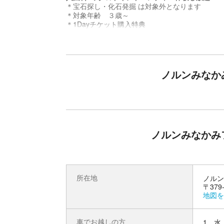
＊宝石探し・化石発掘 は対象外となります
＊対象年齢 ３歳～
＊1Dayチケット購入特典
☆VRゾーンにて動画コンテンツ約100種類から
☆謎解きゲーム１回付き
【営業期間】
2026年5月25日～7月24日 ８月24日～10月25日
＊期間中 毎週火曜定休
ノルンみなか
＊7月18日・19日はイベントの為、除外日
【営業時間】
10:00～16:00（最終退場16:30）
ノルンみなかみ
所在地
ノルン
〒379
地図を
車でお越しの方
1．水