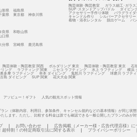
陶芸体験･陶芸教室
ガラス細工･ガラス
SUP･スタンドアップパドル
ダイビン
山形県
福島県
アクセサリー手作り体験
パラグライダ
千葉県
東京都
神奈川県
キャンドル作り
シルバーアクセサリー
着物・浴衣レンタル
脱出ゲーム
バ
奈良県
和歌山県
山口県
大分県
宮崎県
鹿児島県
陶芸体験・陶芸教室 関西
ボルダリング 東京
陶芸体験・陶芸教室 東京
石
ケリング
ラフティング 関東
ニセコ ラフティング
水上 ラフティング
横浜
奥多摩 ラフティング
串本 ダイビング
鬼怒川 ラフティング
球磨川 ラフテ
古島 ダイビング
SUP 関東
花火大会 関東
アソビュー！ギフト
人気の観光スポット情報
プラン（体験内容、利用日、参加条件、キャンセル規約などの基本情報）が同じ状
いたします。ただし、比較する料金は誰でも確認できる一般公開したプランのみが対
プ
お問い合わせ
広告掲載（メーカー様・広告代理店様）に
！超特割！の特定商取引法に関する表示
プライバシーポリシー