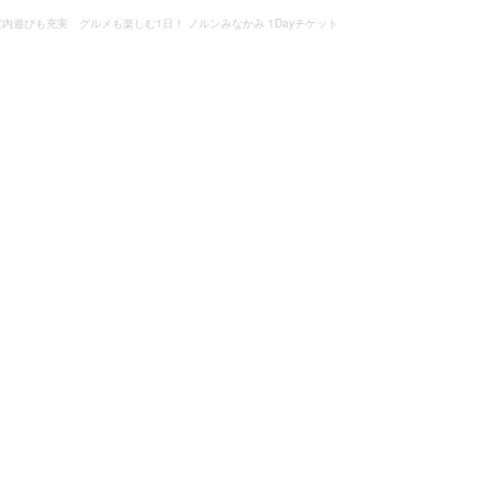
室内遊びも充実 グルメも楽しむ1日！ ノルンみなかみ 1Dayチケット