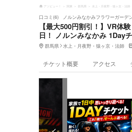
アソビュー！
関東
群馬県
水上・月夜野・猿ヶ京・法師
口コミ(6)
ノルンみなかみフラワーガーデ
【最大500円割引！】VR体
日！ ノルンみなかみ 1Day
群馬県
水上・月夜野・猿ヶ京・法師
チケット概要
アクセス