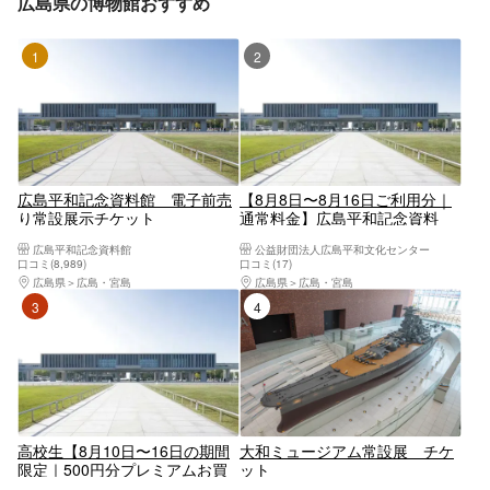
広島県の博物館おすすめ
1位
2位
広島平和記念資料館 電子前売
【8月8日〜8月16日ご利用分｜
り常設展示チケット
通常料金】広島平和記念資料
館 電子前売り常設展示チケッ
広島平和記念資料館
公益財団法人広島平和文化センター
ト
口コミ(8,989)
口コミ(17)
広島県
広島・宮島
広島県
広島・宮島
3位
4位
高校生【8月10日〜16日の期間
大和ミュージアム常設展 チケ
限定｜500円分プレミアムお買
ット
い物券付き】広島平和記念資料