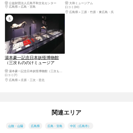
公益財団法人広島平和文化センター
大和ミュージアム
館 電子前売り常設展示チケッ
広島県
広島・宮島
口コミ(30)
ト
広島県
三原・竹原・東広島・呉
5位
湯本豪一記念日本妖怪博物館
（三次もののけミュージア
ム） 電子前売り入館チケット
湯本豪一記念日本妖怪博物館（三次もののけミュージアム）
口コミ(7)
広島県
庄原・三次・芸北
関連エリア
山陰・山陽
広島県
広島・宮島
中区（広島市）