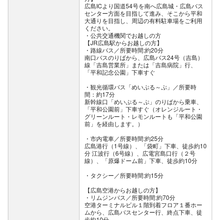
広島ICより国道54号を南へ広島城・広島バス
センター方面を目指して進み、そこから平和
大通りを目指し、周辺の有料駐車場をご利用
ください。
公共交通機関でお越しの方
【JR広島駅からお越しの方】
・路線バス／所要時間:約20分
南口バスのりばから、広島バス24号（吉島）
線「吉島営業所」または「吉島病院」行、
「平和記念公園」下車すぐ
・観光循環バス「めいぷる～ぷ」／所要時
間：約17分
新幹線口「めいぷる～ぷ」のりばから乗車、
「平和公園前」下車すぐ（オレンジルート・
グリーンルート・レモンルートも「平和公園
前」を経由します。）
・市内電車／所要時間:約25分
広島港行（1号線）、「袋町」下車、徒歩約10
分 江波行（6号線）、広電宮島口行（２号
線）、「原爆ドーム前」下車、徒歩約10分
・タクシー／所要時間:約15分
【広島空港からお越しの方】
・リムジンバス／所要時間:約70分
空港ターミナルビル１階到着フロア１番ホー
ムから、広島バスセンター行、終点下車、徒
歩約10分