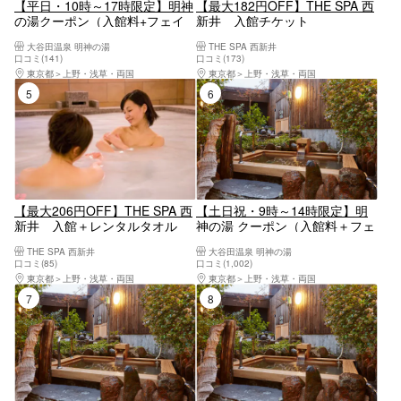
【平日・10時～17時限定】明神
【最大182円OFF】THE SPA 西
の湯クーポン（入館料+フェイ
新井 入館チケット
スタオル）
大谷田温泉 明神の湯
THE SPA 西新井
口コミ(141)
口コミ(173)
東京都
上野・浅草・両国
東京都
上野・浅草・両国
5位
6位
【最大206円OFF】THE SPA 西
【土日祝・9時～14時限定】明
新井 入館＋レンタルタオル
神の湯 クーポン（入館料＋フェ
（※大人のみタオル付）
イスタオル）
THE SPA 西新井
大谷田温泉 明神の湯
口コミ(85)
口コミ(1,002)
東京都
上野・浅草・両国
東京都
上野・浅草・両国
7位
8位