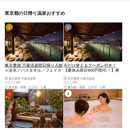
東京都の日帰り温泉おすすめ
1位
2位
東京豊洲 万葉倶楽部日帰り入館
今だけ使えるクーポン付き！
≪浴衣／バスタオル／フェイス
【夏休み限定600円割引！】東
タオル込み＊手ぶらでOK≫
京豊洲 万葉倶楽部日帰り入館≪
東京豊洲 万葉倶楽部
東京豊洲 万葉倶楽部
浴衣／各種タオル込＊手ぶらで
口コミ(139)
口コミ(30)
OK≫
東京都
葛飾・江戸川・江東
東京都
葛飾・江戸川・江東
3位
4位