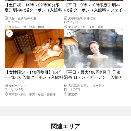
【土日祝・14時～22時30分限
【平日・9時～10時限定】明神
定】明神の湯クーポン（入館料
の湯 クーポン（入館料＋フェイ
+フェイスタオル）
スタオル）
大谷田温泉 明神の湯
大谷田温泉 明神の湯
口コミ(71)
口コミ(56)
東京都
上野・浅草・両国
東京都
上野・浅草・両国
9位
10位
【女性限定・110円割引】ルビ
【平日・最大100円割引】天然
ーパレス 入館クーポン（入館料
温泉 ロテン・ガーデン 入館チ
+4時間滞在）
ケット（タオルなし）
ルビーパレス
天然温泉 ロテン・ガーデン
口コミ(1,438)
口コミ(662)
東京都
新宿・中野・杉並・吉祥寺
東京都
八王子・立川・町田・府中・調布
関連エリア