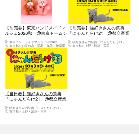
【前売券】東京ハンドメイドマ
【前売券】猫好きさんの祭典
ルシェ2026秋 @東京ドームシ
「にゃんだらけ21」@都立産業
ティ プリズムホール（9/5～
貿易センター台東館4階5階
東京ハンドメイドマルシェ2026秋
猫好きさんの祭典「にゃんだらけ21」
9/6）
（10/3・4）
東京都
お茶の水・湯島・九段・後楽園
東京都
上野・浅草・両国
3位
【当日券】猫好きさんの祭典
「にゃんだらけ21」@都立産業
貿易センター台東館4階5階
猫好きさんの祭典「にゃんだらけ21」
（10/3・4）
東京都
上野・浅草・両国