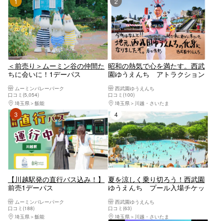
1位
2位
＜前売り＞ムーミン谷の仲間た
昭和の熱気で心を満たす。西武
ちに会いに！1デーパス
園ゆうえんち アトラクション
満喫 1日レヂャー切符
ムーミンバレーパーク
西武園ゆうえんち
口コミ(5,054)
口コミ(100)
埼玉県
飯能
埼玉県
川越・さいたま
3位
4位
【川越駅発の直行バス込み！】
夏を涼しく乗り切ろう！西武園
前売1デーパス
ゆうえんち プール入場チケッ
ト
ムーミンバレーパーク
西武園ゆうえんち
口コミ(188)
口コミ(63)
埼玉県
飯能
埼玉県
川越・さいたま