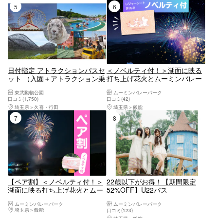
5位
6位
日付指定 アトラクションパスセ
＜ノベルティ付！＞湖面に映る
ット （入園＋アトラクション乗
打ち上げ花火とムーミンバレー
り放題）※夏季はプール利用可
パークを１日の楽しめるお得な
東武動物公園
ムーミンバレーパーク
（プール営業日のみ）
セット券！
口コミ(1,750)
口コミ(42)
埼玉県
久喜・行田
埼玉県
飯能
7位
8位
【ペア割】＜ノベルティ付！＞
22歳以下がお得！【期間限定
湖面に映る打ち上げ花火とムー
52%OFF】U22パス
ミンバレーパークを１日の楽し
ムーミンバレーパーク
ムーミンバレーパーク
めるお得なセット券！
埼玉県
飯能
口コミ(123)