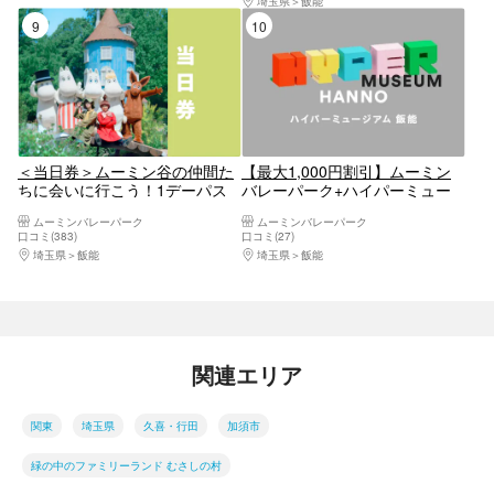
埼玉県
飯能
9位
10位
＜当日券＞ムーミン谷の仲間た
【最大1,000円割引】ムーミン
ちに会いに行こう！1デーパス
バレーパーク+ハイパーミュー
ジアムセット券
ムーミンバレーパーク
ムーミンバレーパーク
口コミ(383)
口コミ(27)
埼玉県
飯能
埼玉県
飯能
関連エリア
関東
埼玉県
久喜・行田
加須市
緑の中のファミリーランド むさしの村