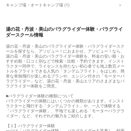
キャンプ場・オートキャンプ場 (1)
湯の花・丹波・美山のパラグライダー体験・パラグライ
ダースクール情報
湯の花・丹波・美山のパラグライダー体験・パラグライダースク
ールを探すなら、アソビュー！におまかせ。アソビュー！なら、
湯の花・丹波・美山のパラグライダー体験を、料金の安い順・お
すすめ順・口コミ別などで検索・比較・予約できます。インスト
ラクター同伴で、ライセンスを持たない初心者でも地上数百メー
トルをフライトできる人気の「タンデムフライト」をはじめ、簡
単な単独飛行が楽しめるプランや、エンジン付きの「モーターパ
ラグライダー」など、湯の花・丹波・美山エリアのさまざまなパ
ラグライダー体験をご用意。
■パラグライダー体験の種類について
パラグライダーの体験にはいくつかの種類があります。インスト
ラクターと飛行する「タンデムフライト」や、一人で体験する
「パラグライダー体験」、平地でも楽しめる「モーターパラグラ
イダー」など、それぞれの魅力をご紹介します。
【１】パラグライダー体験
一つは「パラグライダー体験」。パラグライダーを装着し、斜面