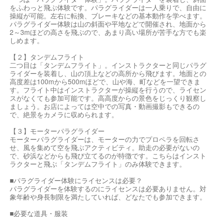
をふわっと飛ぶ体験です。パラグライダーは一人乗りで、自由に
操縦が可能。左右に転換、ブレーキなどの基本動作を学べます。
パラグライダー体験は山の斜面や平地などで開催され、地面から
2～3mほどの高さを飛ぶので、あまり高い場所が苦手な方でも楽
しめます。
【２】タンデムフライト
二つ目は「タンデムフライト」。インストラクターと同じパラグ
ライダーを装着し、山の頂上などの高所から飛びます。地面との
高度差は100mから500mほどで、山や海、町などを一望できま
す。フライト中はインストラクターが操縦を行うので、ライセン
スがなくても参加可能です。高高度からの景色をじっくり観察し
ましょう。お店によっては空中での写真・動画撮影もできるの
で、絶景をカメラに収められます。
【３】モーターパラグライダー
モーターパラグライダーは、モーターの力でプロペラを回転さ
せ、風を集めて空を飛ぶアクティビティ。助走の必要がないの
で、砂浜などからも飛び立てるのが特徴です。こちらはインスト
ラクターと飛ぶ「タンデムフライト」のみ体験できます。
■パラグライダー体験にライセンスは必要？
パラグライダーを体験するのにライセンスは必要ありません。対
象年齢や身長制限を満たしていれば、どなたでも参加できます。
■必要な道具・服装