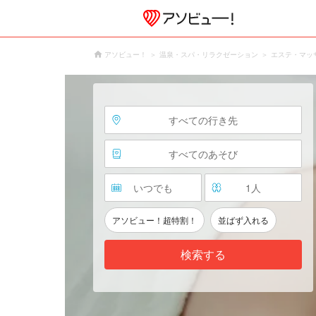
アソビュー！
温泉・スパ・リラクゼーション
エステ・マッ
すべての行き先
すべてのあそび
いつでも
1
人
アソビュー！超特割！
並ばず入れる
検索する