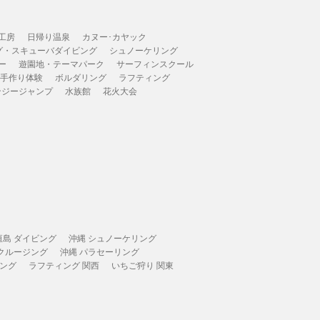
工房
日帰り温泉
カヌー･カヤック
グ・スキューバダイビング
シュノーケリング
ー
遊園地・テーマパーク
サーフィンスクール
 手作り体験
ボルダリング
ラフティング
ンジージャンプ
水族館
花火大会
垣島 ダイビング
沖縄 シュノーケリング
 クルージング
沖縄 パラセーリング
ィング
ラフティング 関西
いちご狩り 関東