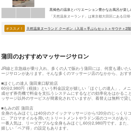
黒褐色の温泉とバリエーション豊かなお風呂が楽し
オススメ！
天然温泉ヌーランド クーポン（入浴＋手ぶらセット＋サウナ＋2
蒲田のおすすめマッサージサロン
JR線と京急線が乗り入れ、多くの人で賑わう蒲田には、何度も通いた
ージサロンがあります。そんな多くのマッサージ店のなかから、おす
■ほぐしの達人 蒲田東口駅前店
60分2,980円（税抜）という料金設定が嬉しい「ほぐしの達人」。
成せず券売機で料金を支払うシステムにするなどの効率化をはかるこ
ッサージ以外のサービスが簡素化されていますが、着替えは無料で貸
■もみの匠 蒲田店
全身のもみほぐしは40分のクイックマッサージから120分のじっくり
に、アロマオイルを用いたトリートメントやラドン浴のコースがあり
一番人気は、リーズナブルな全身もみほぐし60分2,980円です。また、
嬉しい「ペア得」の設定もあります。