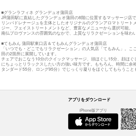
■グランラフィネ グランデュオ蒲田店
JR蒲田駅に直結したグランデュオ蒲田の8階に位置するマッサージ店
リンパドレナージュを主体としたオリジナルのグランアロマトリート
ジー、フェイストリートメントなど、豊富なメニューから選択可能。
南仏プロヴァンスの雰囲気のなかで、上質なリラクゼーションを味わ
■てもみん 蒲田駅東口店＆てもみんグランデュオ蒲田店
「いつでも・どこでもリラクゼーション」の人気店「てもみん」。ここ
田の2箇所に展開しています。
チェアでおこなう10分のクイックマッサージ、頭ほぐし15分、顔ほぐ
にちょっとリラックスしたい方の強い味方です。もちろん、時間に余
タンダード55分、ロング95分）でじっくり凝りをほぐしてもらうこと
アプリをダウンロード
iPhone版アプリ