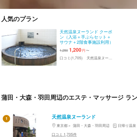
人気のプラン
天然温泉ヌーランド クーポ
ン（入浴＋手ぶらセット＋
サウナ＋2階食事施設利用）
1,200
1,250
円
〜
口コミ(1,705)
天然温泉ヌーランド
蒲田・大森・羽田周辺のエステ・マッサージ ラ
天然温泉ヌーランド
1
東京都
蒲田・大森・羽田周辺
日帰り温泉
口コミ 1,705件