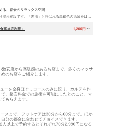
める。都会のリラックス空間
「天然温泉ヌーランド」は東京都大田区にある日帰り温泉施設です。「黒湯」と呼ばれる黒褐色の温泉をはじめ、趣向を凝らしたお風呂がいっぱい。サウナやテレビルームを完備しており、旬の素材を使った美味しいお食事もご堪能いただけます。京浜急行「雑色駅」より徒歩約3分。品川駅や羽田空港からもアクセス便利な当館へぜひお越しください。
階食事施設利用）
1,200
円
〜
い激安店から高級感のあるお店まで、多くのマッサ
すめのお店をご紹介します。
メニューを全身ほぐしコースのみに絞り、カルテを作
とで、格安料金での施術を可能にしたとのこと。マ
してもらえます。
コースまで、フットケアは30分から60分まで。ほか
、自分の都合に合わせてチョイスできます。
2人以上で予約するとそれぞれ70分2,980円になる