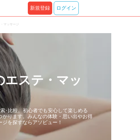
新規登録
ログイン
テ・マッサージ
のエステ・マッ
索･比較。初心者でも安心して楽しめる
つかります。みんなの体験・思い出やお得
ージを探すならアソビュー！