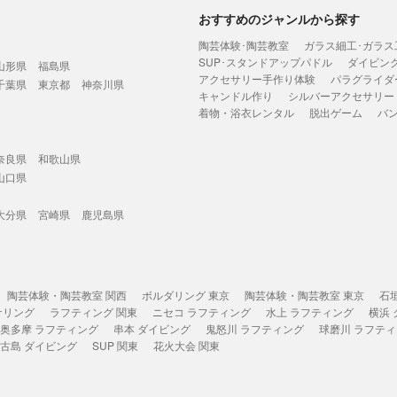
おすすめのジャンルから探す
陶芸体験･陶芸教室
ガラス細工･ガラス
SUP･スタンドアップパドル
ダイビン
山形県
福島県
アクセサリー手作り体験
パラグライダ
千葉県
東京都
神奈川県
キャンドル作り
シルバーアクセサリー
着物・浴衣レンタル
脱出ゲーム
バ
奈良県
和歌山県
山口県
大分県
宮崎県
鹿児島県
陶芸体験・陶芸教室 関西
ボルダリング 東京
陶芸体験・陶芸教室 東京
石
ケリング
ラフティング 関東
ニセコ ラフティング
水上 ラフティング
横浜
奥多摩 ラフティング
串本 ダイビング
鬼怒川 ラフティング
球磨川 ラフテ
古島 ダイビング
SUP 関東
花火大会 関東