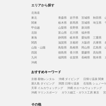
エリアから探す
北海道
東北
青森県
岩手県
宮城県
秋田県
関東
栃木県
群馬県
茨城県
埼玉県
甲信越
山梨県
長野県
新潟県
北陸
富山県
石川県
福井県
東海
静岡県
岐阜県
愛知県
三重県
関西
滋賀県
京都府
大阪府
兵庫県
山陰・山陽
鳥取県
島根県
岡山県
広島県
四国
徳島県
香川県
愛媛県
高知県
九州
福岡県
佐賀県
長崎県
熊本県
沖縄
おすすめキーワード
京都 着物レンタル
沖縄 ダイビング
日帰り温泉 関東
屋久島 ダイビング
関西 日帰り温泉
石垣島 シュノー
天草 イルカウォッチング
沖縄 ホエールウォッチング
沖縄 マリンスポーツ
ガラス細工・ガラス工房 東京
宮
その他