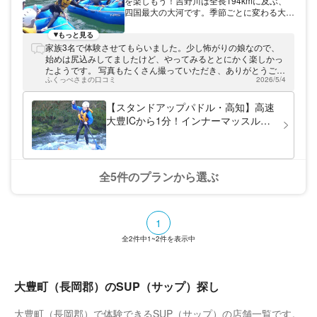
を楽しもう！吉野川は全長194kmに及ぶ、
四国最大の大河です。季節ごとに変わる大自
然のなか、ラフティングが楽しめます。ラッ
キーラフトのラフティングは、2コースをご
もっと見る
用意。のんびりできるコースと激流にチャレ
家族3名で体験させてもらいました。少し怖がりの娘なので、
ンジするコースで、みなさまに楽しんでいた
始めは尻込みしてましたけど、やってみるととにかく楽しかっ
だます。四国の自然はダイナミックで美し
たようです。 写真もたくさん撮っていただき、ありがとうござ
い。きっとご満足いただけるはずです。
ふくっぺさまの口コミ
2026/5/4
いました。良い記念になりました！ ぜひまた行きたいと思いま
す‼︎
【スタンドアップパドル・高知】高速
大豊ICから1分！インナーマッスルに
も効果的！四季折々の吉野川をめぐ
る、自然豊かなSUP旅
全5件のプランから選ぶ
1
全
2
件中
1~2
件を表示中
大豊町（長岡郡）のSUP（サップ）探し
大豊町（長岡郡）で体験できるSUP（サップ）の店舗一覧です。