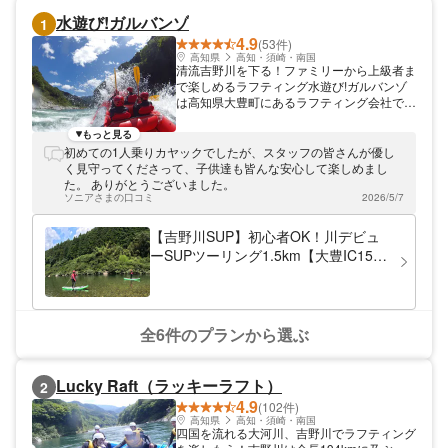
水遊び!ガルバンゾ
1
4.9
(53件)
高知県
高知・須崎・南国
清流吉野川を下る！ファミリーから上級者ま
で楽しめるラフティング水遊び!ガルバンゾ
は高知県大豊町にあるラフティング会社で
す。吉野川の上流、大歩危・小歩危周辺でラ
フティングを開催しています。 安全に！楽
もっと見る
しく！を合言葉に経験豊富なガイドがご案内
初めての1人乗りカヤックでしたが、スタッフの皆さんが優し
します 川で遊ぶ！川に浮く！その楽しさを
く見守ってくださって、子供達も皆んな安心して楽しめまし
たくさんの人へ！をスローガンに、水遊び!
た。 ありがとうございました。
ガルバンゾはラフティングやカヤック、リバ
ソニアさまの口コミ
2026/5/7
ーSUPを中心に、吉野川を楽しむアクティ
ビティを提供しています。一番の人気はラフ
【吉野川SUP】初心者OK！川デビュ
ティング。安全に楽しく遊べるようにラフテ
ーSUPツーリング1.5km【大豊IC15
ィングガイド協会の試験に合格したガイドが
分】
ご案内します。 ついつい遊び過ぎちゃって
いつも時間オーバーで叱られる！？ 大人気
のラフティングを安全に楽しんでいただこう
と、リバーランプラスには日本にわずか6名
全6件のプランから選ぶ
だけのマスターガイドが在籍しています。川
に浮かんだら元気100倍のガイドたちが、み
なさんと一緒になって本気で遊びます。つい
Lucky Raft（ラッキーラフト）
2
つい遊び過ぎちゃっていつも時間オーバー！
4.9
社長に叱られています。 安全に楽しく、吉
(102件)
野川遊びをお手伝いいたします。みなさまの
高知県
高知・須崎・南国
四国を流れる大河川、吉野川でラフティング
お越しを心よりおまちしております。