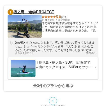
徳之島 遊学PROJECT
1
5.0
(2件)
鹿児島県
鹿児島離島
徳之島で自然体験活動をするならここ！ガイ
ドと一緒に多彩な冒険に出かけよう2021年
に世界自然遺産に登録された徳之島。「徳之
島 遊学PROJECT」は世界自然遺産の森と奄
美群島国立公園の海に挟まれた集落を活動拠
点に、教育関連事業・体験型環境教育イベン
波が穏やかだったこともあり、湾の外に連れて行ってもらえま
ト事業・アウトドアガイド事業に取り組んで
した。シュノーケリングタイムもあり、1人では行けないとこ
います。電動キックボードやSUPに乗って
ろだったので嬉しかったです。とても透き通ったきれいな海
楽しみながら徳之島の自然や歴史に触れられ
さらさまの口コミ
2022/8/1
で、SUPをしながらでもサンゴなどが観察できました。ウミガ
ます。
メにも会えて大満足です、ありがとうございました。
【鹿児島・徳之島・SUP】1組限定で
自由にカスタマイズ！SUPorカヤック
ツアー
全3件のプランから選ぶ
1