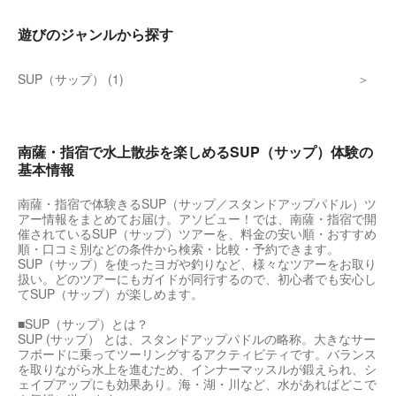
遊びのジャンルから探す
SUP（サップ） (1)
南薩・指宿で水上散歩を楽しめるSUP（サップ）体験の
基本情報
南薩・指宿で体験きるSUP（サップ／スタンドアップパドル）ツ
アー情報をまとめてお届け。アソビュー！では、南薩・指宿で開
催されているSUP（サップ）ツアーを、料金の安い順・おすすめ
順・口コミ別などの条件から検索・比較・予約できます。
SUP（サップ）を使ったヨガや釣りなど、様々なツアーをお取り
扱い。どのツアーにもガイドが同行するので、初心者でも安心し
てSUP（サップ）が楽しめます。
■SUP（サップ）とは？
SUP (サップ） とは、スタンドアップパドルの略称。大きなサー
フボードに乗ってツーリングするアクティビティです。バランス
を取りながら水上を進むため、インナーマッスルが鍛えられ、シ
ェイプアップにも効果あり。海・湖・川など、水があればどこで