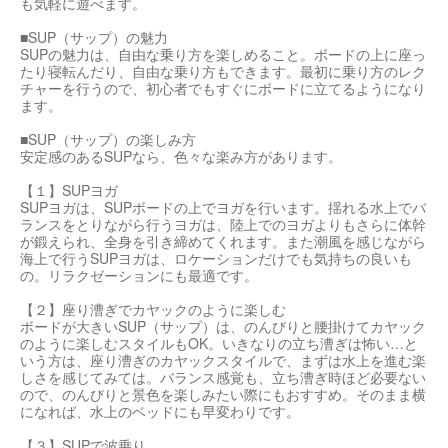
も気軽に遊べます。
■SUP（サップ）の魅力
SUPの魅力は、自由な乗り方を楽しめること。ボードの上に座っ
たり寝転んだり、自由な乗り方もできます。最初に乗り方のレク
チャーを行うので、初心者でもすぐにボードに立てるようになり
ます。
■SUP（サップ）の楽しみ方
安定感のあるSUPなら、色々な楽み方があります。
【１】SUPヨガ
SUPヨガは、SUPボードの上でヨガを行います。揺れる水上でバ
ランスをとりながら行うヨガは、陸上でのヨガよりもさらに体幹
が鍛えられ、全身を引き締めてくれます。また潮風を感じながら
海上で行うSUPヨガは、ロケーションだけでも気持ちの良いも
の。リラクゼーションにも最適です。
【２】座り漕ぎでカヤックのように楽しむ
ボードが大きいSUP（サップ）は、のんびりと腰掛けてカヤック
のように楽しむスタイルもOK。いきなりの立ち漕ぎは怖い…と
いう方は、座り漕ぎのカヤックスタイルで、まずは水上を進む楽
しさを感じてみては。バランス感覚も、立ち漕ぎ時ほど必要ない
ので、のんびりと景色を楽しみたい際にもおすすめ。そのまま横
になれば、水上のベッドにも早変わりです。
【３】SUPで波乗り