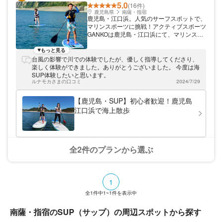
5.0
(16件)
鹿児島県
南薩・指宿
鹿児島・江口浜。人気のサーフスポットで、
マリンスポーツに挑戦！アクティブスポーツ
GANKOは鹿児島・江口浜にて、マリンスポ
ーツ体験を開催しています。 当店はサーフ
ゲレンデ江口浜にショップをオープンして
もっと見る
25年以上。多くの方のマリンライフのお手
台風の影響で川での体験でしたが、優しく指導してくださり、
伝いができればと思い、さまざまな海のアク
楽しく体験ができました。ありがとうございました。 今度は海
ティビティを取り扱ってきました。
SUP体験したいと思います。
ルナモカさまの口コミ
2024/7/29
【鹿児島・SUP】初心者歓迎！鹿児島
江口浜で海上散歩
全2件のプランから選ぶ
1
全
1
件中
1~1
件を表示中
南薩・指宿のSUP（サップ）の周辺スポットから探す