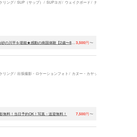
ケリング
SUP（サップ）
SUPヨガ
ウェイクボード
ナイトツアー
学生超お得★ANA誌掲載《大好評★家族割あり》石垣極上SUP！白砂の川平を堪能★感動の南国体験【2歳〜85歳】当日OK！送迎/写真無料★シャワー完備【石垣島・SUP】
3,500
円
〜
ケリング
出張撮影・ロケーションフォト
カヌー・カヤック
SUP（サップ）
撮影無料！当日予約OK！写真・送迎無料！
7,500
円
〜