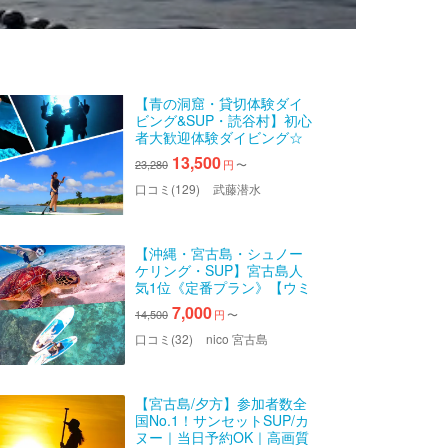
【青の洞窟・貸切体験ダイ
ビング&SUP・読谷村】初心
者大歓迎体験ダイビング☆
透明度抜群の海でSUP体験‼
13,500
23,280
円
〜
《沖縄の海を満喫できるセ
ットプラン♪》
口コミ(129)
武藤潜水
【沖縄・宮古島・シュノー
ケリング・SUP】宮古島人
気1位《定番プラン》【ウミ
ガメシュノーケリング＆
7,000
14,500
円
〜
SUPツアー】遭遇率100%継
続中！｜写真無料｜初心者
口コミ(32)
nico 宮古島
歓迎《女性ガイド多数》
【宮古島/夕方】参加者数全
国No.1！サンセットSUP/カ
ヌー｜当日予約OK｜高画質