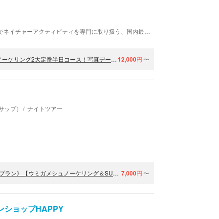
PiPi（ピピ）は、沖縄県の西表島・石垣島・宮古島でネイチャーアクティビティを専門に取り扱う、国内最大級の総合ショップです。 ★全国No.1の実績★ 【年間参加者数・累計口コミ数・年間売上・従業員数】の4部門において、全国No.1を獲得！ 日本で最も多くのゲストに選ばれている大人気店です。 ★沖縄県内3％の最高水準の安全性★ 沖縄県公安委員会から「安全対策優良海域レジャー提供業者（マル優）」に指定されている数少ない認定店です。県内でもわずか3％の事業者しか持っていない厳しい安全基準をクリアしています。 ガイド全員が「水難救助員資格」を保有しています。万全のサポート体制で、初心者やお子様連れでも安心・安全に楽しんでいただけます。 ★豊富なツアーと柔軟なスケジュール★ 早朝から夜まで、各島で数十種類のツアーをご用意。2時間ほどの気軽に楽しめるプランから、丸1日満喫できるプランまで、お客様の旅行プランに合わせてお選びいただけます。きっと理想のツアーが見つかりますので、迷った際はお気軽にご相談ください。 ★必要なものはすべてツアー料金込み ・ 高画質写真データ（当日お渡し） ・ レンタル用品一式 ・ 更衣室/シャワー ・ ホテル送迎 ・ 人気飲食店などで使えるクーポン 宮古島で最高の思い出をつくるなら、全国No.1*に選ばれたPiPiへ。 初めて目にする絶景、心躍るアクティビティ、そして旅の終わりに「PiPiを選んで本当に良かった」と思える感動体験が、あなたを待っています！
【宮古島/半日】参加者数全国No.1*！SUP/カヌー＆ウミガメシュノーケリング2大定番半日コース！写真データ&島内送迎無料！
12,000
円
〜
（サップ）
ナイトツアー
【沖縄・宮古島・シュノーケリング・SUP】宮古島人気1位《定番プラン》【ウミガメシュノーケリング＆SUPツアー】遭遇率100%継続中！｜写真無料｜初心者歓迎《女性ガイド多数》
7,000
円
〜
ショップHAPPY