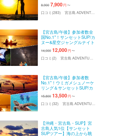
写真・機材込み＜予約特典
7,900
8,900
円
〜
あり＞
口コミ(283)
宮古島 ADVENTURE PiPi（ミヤコジマ アドベンチャー ピピ）
【宮古島/午後】参加者数全
国No.1*！サンセットSUP/カ
ヌー&星空ジャングルナイト
ツアー！マジックアワーを
12,000
14,000
円
〜
全身で体感
口コミ(2)
宮古島 ADVENTURE PiPi（ミヤコジマ アドベンチャー ピピ）
【宮古島/午後】参加者数
No.1*！ウミガメシュノーケ
リング＆サンセットSUP/カ
ヌーツアー！午後から夕方
13,500
15,800
円
〜
まで満喫！写真データ無
料！
口コミ(32)
宮古島 ADVENTURE PiPi（ミヤコジマ アドベンチャー ピピ）
【沖縄・宮古島・SUP】宮
古島人気1位【サンセット
SUPツアー】海の上から眺