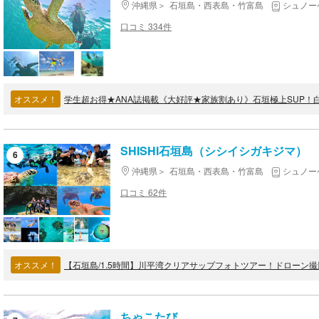
沖縄県
石垣島・西表島・竹富島
シュノー
口コミ 334件
オススメ！
SHISHI石垣島（シシイシガキジマ）
6
沖縄県
石垣島・西表島・竹富島
シュノー
口コミ 62件
オススメ！
【石垣島/1.5時間】川平湾クリアサップフォトツアー！ドローン
ちゃこたび