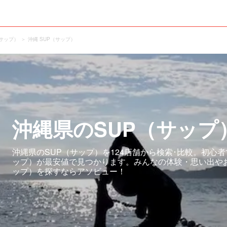
（サップ）
沖縄 SUP（サップ）
沖縄県のSUP（サップ
沖縄県のSUP（サップ）を124店舗から検索･比較。初心
ップ）が最安値で見つかります。みんなの体験・思い出やお
ップ）を探すならアソビュー！