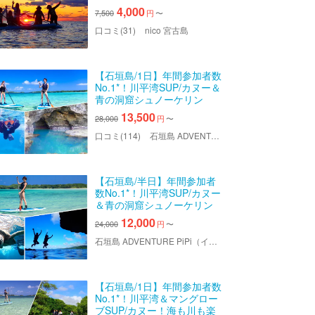
める夕日は格別！SNS映え
4,000
7,500
円
〜
間違いなし！｜写真無料｜
初心者歓迎《女性ガイド多
口コミ(31)
nico 宮古島
数》
【石垣島/1日】年間参加者数
No.1*！川平湾SUP/カヌー＆
青の洞窟シュノーケリン
グ！ウミガメを探そう！石
13,500
28,000
円
〜
垣島の定番セット！送迎＆
写真データ無料！
口コミ(114)
石垣島 ADVENTURE PiPi（イシガキジマアドベンチャーピピ）
【石垣島/半日】年間参加者
数No.1*！川平湾SUP/カヌー
＆青の洞窟シュノーケリン
グ★石垣島2大定番ツアーを
12,000
24,000
円
〜
半日に濃縮！送迎＆写真デ
ータ無料！
石垣島 ADVENTURE PiPi（イシガキジマアドベンチャーピピ）
【石垣島/1日】年間参加者数
No.1*！川平湾＆マングロー
ブSUP/カヌー！海も川も楽