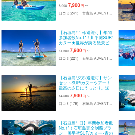
体感しよう！高画質写真・
7,900
8,900
円
〜
送迎・機材込み＜予約特典
あり＞
口コミ(241)
宮古島 ADVENTURE PiPi（ミヤコジマ アドベンチャー ピピ）
【石垣島/半日/送迎可】年間
参加者数No.1*！川平湾SUP/
カヌー★世界が誇る絶景ビ
ーチでクルージング！送迎
7,900
14,500
円
〜
＆写真データ無料！
口コミ(221)
石垣島 ADVENTURE PiPi（イシガキジマアドベンチャーピピ）
【石垣島/夕方/送迎可】サン
セットSUP/カヌーツアー！
最高の夕日にうっとり。送
迎＆写真データ無料！
7,900
14,500
円
〜
口コミ(179)
石垣島 ADVENTURE PiPi（イシガキジマアドベンチャーピピ）
【石垣島/1日】年間参加者数
No.1*！石垣島完全制覇プラ
ン（川平湾SUP/カヌー×青の