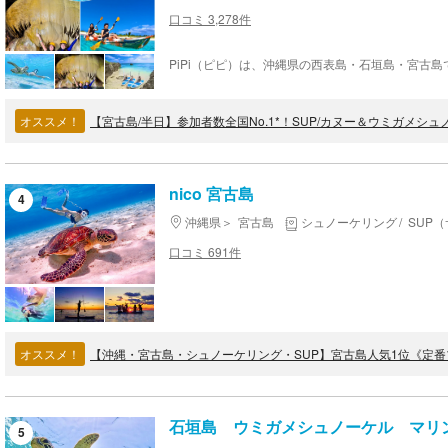
口コミ 3,278件
オススメ！
nico 宮古島
4
沖縄県
宮古島
シュノーケリング
SUP
口コミ 691件
オススメ！
石垣島 ウミガメシュノーケル マリン
5