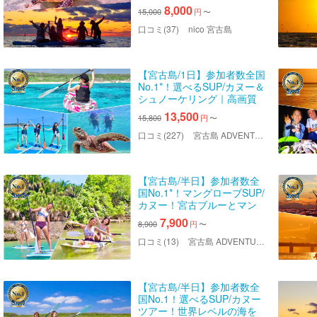
ガメシュノーケリング＆サ
8,000
15,000
円
〜
ンセットSUPツアー】遭遇
率100%継続中｜写真無料｜
口コミ(37)
nico 宮古島
初心者歓迎《女性ガイド多
数》
【宮古島/1日】参加者数全国
No.1*！選べるSUP/カヌー＆
シュノーケリング｜高画質
写真・送迎・機材込み
13,500
15,800
円
〜
口コミ(227)
宮古島 ADVENTURE PiPi（ミヤコジマ アドベンチャー ピピ）
【宮古島/半日】参加者数全
国No.1*！マングローブSUP/
カヌー！宮古ブルーとマン
グローブを同時に｜高画質
7,900
8,900
円
〜
写真・送迎・機材込み＜予
約特典あり＞
口コミ(13)
宮古島 ADVENTURE PiPi（ミヤコジマ アドベンチャー ピピ）
【宮古島/半日】参加者数全
国No.1！選べるSUP/カヌー
ツアー！世界レベルの海を