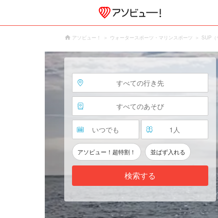
アソビュー！
ウォータースポーツ・マリンスポーツ
SUP
すべての行き先
すべてのあそび
いつでも
1
人
アソビュー！超特割！
並ばず入れる
検索する