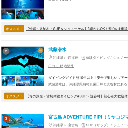
オススメ！
【沖縄・恩納村・SUP＆シュノーケル】3歳からOK！安心の1組
武藤潜水
2
沖縄県
西海岸
体験ダイビング
シュノー
口コミ 16,868件
ダイビングガイド歴10年以上！安全で楽しいツアー
オススメ！
宮古島 ADVENTURE PiPi（ミヤコ
3
沖縄県
宮古島
SUP（サップ）
シュノー