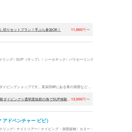
貸し切りセットプラン！手ぶら参加OK！
11,960
円
〜
ケリング
SUP（サップ）
シーカヤック
パラセーリング
武藤潜水は、沖縄県恩納村真栄田岬と読谷村にあるダイビングショップです。真栄田岬にある青の洞窟など、人気ポイントでのツアーを開催しています。インストラクターは10年以上の実績をもつベテランガイドが多数在籍しています。 潜水士・インストラクター・酸素インストラクター・コースディレクター・ダイビングガイド歴20年以上が複数名在籍。 公安委員会認定安全対策優良事業者・恩納マリンレジャー協会理事・マリンレジャーセーフティビューロ賛助会員・恩納村推奨環境保全団体グリーンフィン・ダイビング医療機関DAN、所属など安全と環境保護に注力しています。
【青の洞窟・貸切体験ダイビング&SUP・読谷村】初心者大歓迎体験ダイビング☆透明度抜群の海でSUP体験‼《沖縄の海を満喫できるセットプラン♪》
13,500
円
〜
ジマ アドベンチャー ピピ）
ケリング
ナイトツアー
ケイビング・洞窟探検
カヌー・カヤック
手作りキャ