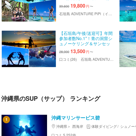
洞窟シュノーケリング×マン
19,800
39,600
円
〜
グローブSUP/カヌー）
石垣島 ADVENTURE PiPi（イシガキジマアドベンチャーピピ）
【石垣島/午後/送迎可】年間
参加者数No.1*！青の洞窟シ
ュノーケリング＆サンセッ
トSUP/カヌー！午後から夕
13,500
28,000
円
〜
方まで満喫！ウミガメと泳
げるかも！送迎＆写真デー
口コミ(26)
石垣島 ADVENTURE PiPi（イシガキジマアドベンチャーピピ）
タ無料！
沖縄県のSUP（サップ） ランキング
沖縄マリンサービス碧
1
沖縄県
西海岸
体験ダイビング
シュノー
口コミ 5,252件