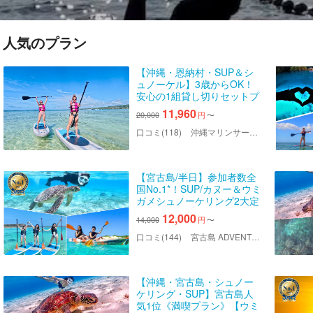
人気のプラン
【沖縄・恩納村・SUP＆シ
ュノーケル】3歳からOK！
安心の1組貸し切りセットプ
ラン！手ぶら参加OK！
11,960
20,000
円
〜
口コミ(118)
沖縄マリンサービス碧
【宮古島/半日】参加者数全
国No.1*！SUP/カヌー＆ウミ
ガメシュノーケリング2大定
番半日コース！写真データ&
12,000
14,000
円
〜
島内送迎無料！
口コミ(144)
宮古島 ADVENTURE PiPi（ミヤコジマ アドベンチャー ピピ）
【沖縄・宮古島・シュノー
ケリング・SUP】宮古島人
気1位《満喫プラン》【ウミ