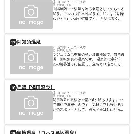
山口県
山口・秋芳
日帰り温泉
山陽路随一の湯量を誇る名湯として知られる
温泉。アルカリ性単純温泉で、肌によく馴染
むやわらかい湯が特徴です。 起源は古く室
町時代からの歴史を誇る温泉です。傷ついた
白狐が温泉に足をひたして、その傷をいやし
たと伝えられています。
阿知須温泉
17
山口県
山口・秋芳
日帰り温泉
ラジュウム含有量の多い放射能泉で、無色透
明、無味無臭の温泉です。 温泉郷は宇部市
との境界近くに位置し、立ち寄り湯として
は、「宇部72アジススパホテル（tel.0836-
65-3111）」があります。
足湯【湯田温泉】
18
山口県
山口・秋芳
日帰り温泉
湯田温泉の足湯は全部で6ヶ所あります。全
て無料で屋根付きです。気軽に立ち寄れる憩
いのスポットとして、観光客をはじめ地元の
人にも人気を呼んでいます。 ・井上公園 ・
観光案内所前 ・湯の香通り ・湯の町通り ・
湯田温泉駅前 ・サンフレッシュ山口敷地内
島地温泉（ロハス島地温泉）
19