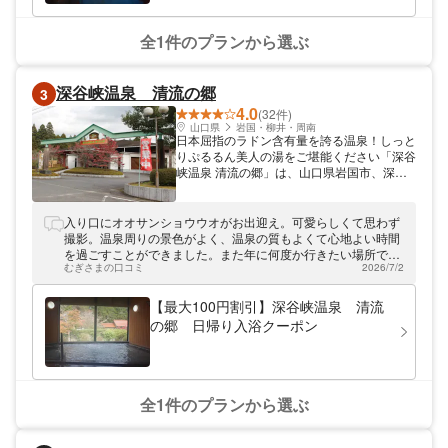
全1件のプランから選ぶ
深谷峡温泉 清流の郷
3
4.0
(32件)
山口県
岩国・柳井・周南
日本屈指のラドン含有量を誇る温泉！しっと
りぷるるん美人の湯をご堪能ください「深谷
峡温泉 清流の郷」は、山口県岩国市、深谷
川沿いにある温泉施設です。世界有数のラド
ン含有量、また、ナトリウム・炭酸水素塩・
塩化物を含む温泉をお楽しみいただけます。
入り口にオオサンショウウオがお出迎え。可愛らしくて思わず
メニュー豊富なレストランやログコテージ、
撮影。温泉周りの景色がよく、温泉の質もよくて心地よい時間
ふれあい農園で野菜収穫体験など、都会には
を過ごすことができました。また年に何度か行きたい場所で
ない大自然を体験できますよ。どうぞお越し
むぎさまの口コミ
2026/7/2
す。家族でほっこりゆったりと出来てよかったです(^^)♪
ください。
【最大100円割引】深谷峡温泉 清流
の郷 日帰り入浴クーポン
全1件のプランから選ぶ