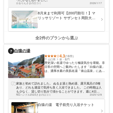
かおりんさまの口コミ
2026/1/17
8月末まで利用可【200円割引！】マ
リッサリゾート サザンセト周防大島
のプール利用券（バスタオル付）
全2件のプランから選ぶ
白猿の湯
7
4.3
(18件)
山口県
萩・長門
歴史深い名湯でゆったり極楽気分を堪能。非
日常の空間へご案内いたします「白猿の湯」
は、濃厚水素の美肌名湯「俵山温泉」にある
日帰り温泉施設です。約1100年前に発見さ
れた歴史ある温泉で、筋肉痛・神経痛・リウ
マチ・疲労回復・健康増進などの効果が期待
家族と初めて訪れました。 ぬるま湯と熱め湯、露天風呂の3種
できるアルカリ性単純温泉を使用しておりま
あり、どれも適温で気持ち良く入浴できました。 この時期は人
す。日帰りでご利用いただけますので、お出
も少なく、貸し切り気分で浸かることができます。週に4日し
かけや旅の途中などお気軽にお立ち寄りくだ
NGハンドル2023さまの口コミ
2025/12/8
か営業していないレア感を体験しながら利用する価値は十分に
さい♪
あると思いますので、気になる方々はぜひご検討下さい。 俵山
温泉共同の駐車場から歩いて2.3分のところに位置します。
白猿の湯 電子前売り入浴チケット