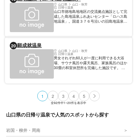
山口県
山口・秋芳
日帰り温泉
山口市徳地島地地区の交流拠点施設として完
成した島地温泉ふれあいセンター「ロハス島
地温泉」。国道３７６号沿いの旧島地温泉跡
地にあります。源泉掛け流しの温泉を復活し
たほか、地域から姿を消した食堂と物販（ミ
ニスーパー）を備えています。地元農家など
が朝市も開設するそうです。飲泉できると聞
願成就温泉
20
き、さっそくいただいてみました。嫌みのな
い飲みやすいお湯です。
山口県
山口・秋芳
日帰り温泉
男女それぞれ60人が一度に利用できる大浴
場、サウナ風呂や露天風呂、家族風呂のほか
30畳の和室休憩所を完備した施設です。 併
設のレストランでは、四季折々の味覚が味わ
えます。 【温泉情報】温泉泉質：放射能泉
（単純放射能温泉）
1
2
3
4
5
全
92
件中
1~20
件を表示中
山口県の日帰り温泉で人気のスポットから探す
岩国・柳井・周南