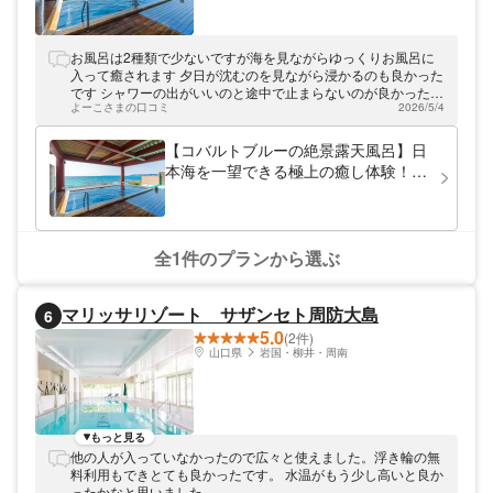
お風呂は2種類で少ないですが海を見ながらゆっくりお風呂に
入って癒されます 夕日が沈むのを見ながら浸かるのも良かった
です シャワーの出がいいのと途中で止まらないのが良かったで
よーこさまの口コミ
2026/5/4
す 髪ゴムを忘れたと思ったら無料で置いてあったので助かりま
した
【コバルトブルーの絶景露天風呂】日
本海を一望できる極上の癒し体験！日
帰り入浴チケット
全1件のプランから選ぶ
マリッサリゾート サザンセト周防大島
6
5.0
(2件)
山口県
岩国・柳井・周南
もっと見る
他の人が入っていなかったので広々と使えました。浮き輪の無
料利用もできとても良かったです。 水温がもう少し高いと良か
ったかなと思いました。