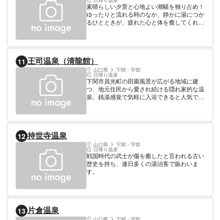
日帰り温泉
素晴らしい夕景と心地よい潮騒を独り占め！
ゆったりと流れる時のなか、静かに湯につか
るひとときが、疲れた心と体を癒してくれま
す。 なめらかに肌にまとう温泉と美しい自
然をご堪能ください。
王司温泉（清龍館）
11
山口県
下関・宇部
日帰り温泉
下関市員光町の田園風景が広がる地域に建
つ、地元住民から愛され続ける隠れ家的な温
泉。銭湯感覚で気軽に入浴できると人気で
す。休憩室もあります。
持世寺温泉
12
山口県
下関・宇部
日帰り温泉
戦国時代の武士が傷を癒したと言われる古い
歴史を持ち、連日多くの湯治客で賑わいま
す。
片倉温泉
13
山口県
下関・宇部