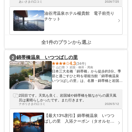
敷」などからアクセス抜群の当館、是非ご休
あいさまの口コミ
2026/7/25
憩などにご利用ください。
油谷湾温泉ホテル楊貴館 電子前売り
チケット
全1件のプランから選ぶ
錦帯橋温泉 いつつばしの里
2
4.3
(34件)
山口県
岩国・柳井・周南
日本三大名橋「錦帯橋」から徒歩約3分。季
節と過ごすひと時を堪能当館「錦帯橋温泉
いつつばしの里」は、名勝・錦帯橋と岩国城
が見渡せる絶景の温泉施設です。上品な造り
の露天風呂に内湯、ドライサウナに屋内外の
過ごしやすい涼み処など、まったりと癒され
2回目です。天気も良く、岩国城や錦帯橋を観ながらの露天風
る特別なひと時をお過ごしいただけます。日
呂は素晴らしかったです。また行きます。
帰りでのご利用もOK！レストランやダイニ
ナポリさまの口コミ
2026/5/12
ングもご利用いただけますので、どうぞお気
軽にお越しください。
【最大13%割引】錦帯橋温泉 いつつ
ばしの里 入浴クーポン（タオルセッ
ト付）