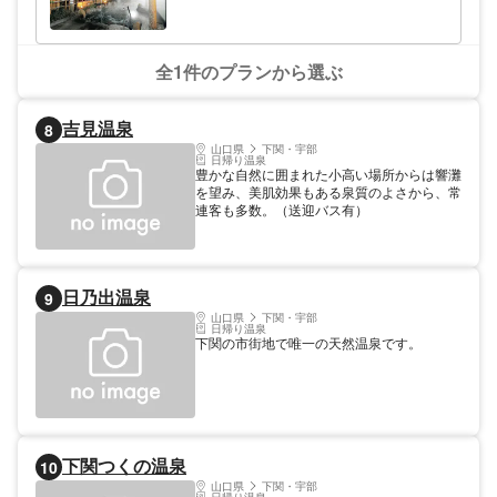
全1件のプランから選ぶ
吉見温泉
8
山口県
下関・宇部
日帰り温泉
豊かな自然に囲まれた小高い場所からは響灘
を望み、美肌効果もある泉質のよさから、常
連客も多数。（送迎バス有）
日乃出温泉
9
山口県
下関・宇部
日帰り温泉
下関の市街地で唯一の天然温泉です。
下関つくの温泉
10
山口県
下関・宇部