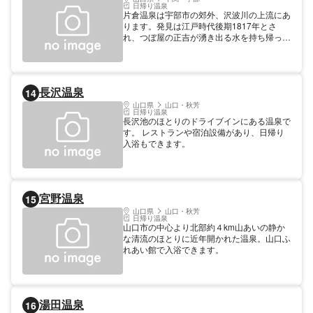
日帰り温泉
片倉温泉は宇部市の郊外、沢波川の上流にあ
ります。発見は江戸時代後期1817年とさ
れ、つぼ屋の正吉が湧き出る水を持ち帰った
のが始まりです。
長沢温泉
14
山口県
山口・秋芳
日帰り温泉
長沢池のほとりのドライブインにある温泉で
す。 レストランや宿泊設備があり、日帰り
入浴もできます。
宮野温泉
15
山口県
山口・秋芳
日帰り温泉
山口市の中心より北部約４km山あいの静か
な清流のほとりに近年開かれた温泉。山口ふ
れあい館で入浴できます。
湯田温泉
16