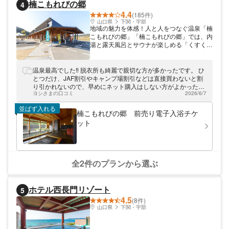
楠こもれびの郷
4
4.4
(185件)
山口県
下関・宇部
地域の魅力を体感！人と人をつなぐ温泉「楠
こもれびの郷」「楠こもれびの郷」では、内
湯と露天風呂とサウナが楽しめる「くすくす
の湯」が大人気です。ゆったりとした空間の
家族風呂や、貸切和室もあるので子連れの方
でものんびりとお寛ぎいただけますよ。ま
温泉最高でした‼︎ 脱衣所も綺麗で親切な方が多かったです。 ひ
た、農産物直売所や農家レストランなど地域
とつだけ、JAF割引やキャンプ場割引などは直接買わないと割
の人や食にも触れられる施設となっていま
り引かれないので、早めにネット購入はしない方がよかったな
す。温泉と地域の魅力を体感しに、ぜひお立
ヨシさまの口コミ
2026/6/7
ぁと思いました。なので、 星4つです。
ち寄りください。
並ばず入れる
楠こもれびの郷 前売り電子入浴チケ
ット
全2件のプランから選ぶ
ホテル西長門リゾート
5
4.5
(8件)
山口県
下関・宇部