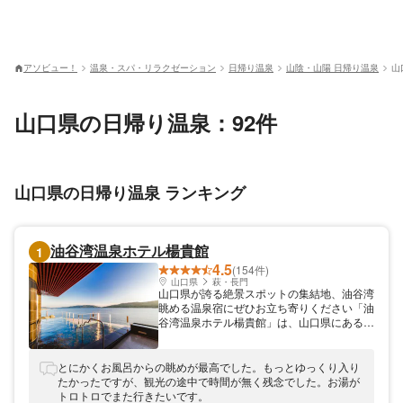
アソビュー！
温泉・スパ・リラクゼーション
日帰り温泉
山陰・山陽 日帰り温泉
山
山口県の日帰り温泉：92件
山口県の日帰り温泉 ランキング
油谷湾温泉ホテル楊貴館
1
4.5
(154件)
山口県
萩・長門
山口県が誇る絶景スポットの集結地、油谷湾
眺める温泉宿にぜひお立ち寄りください「油
谷湾温泉ホテル楊貴館」は、山口県にある油
谷湾横の温泉宿です。中国自動車道「美祢
IC」からは約50分。電車でお越しの方は、
山陰本線「伊上駅」から送迎バスも出してお
とにかくお風呂からの眺めが最高でした。もっとゆっくり入り
ります（要予約）。観光で大人気の絶景スポ
たかったですが、観光の途中で時間が無く残念でした。お湯が
ットである、「角島」「元乃隅神社」「千畳
トロトロでまた行きたいです。