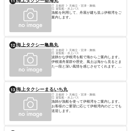
海上タクシー碧海丸
11
京都府
天橋立・宮津・舞鶴
遊覧船・水上バス
漁船を利用して、舟屋が建ち並ぶ伊根湾をご
案内します。
海上タクシー亀島丸
12
京都府
天橋立・宮津・舞鶴
遊覧船・水上バス
波静かな伊根湾を船で海からご案内します。
伊根浦舟屋群や歴史、風土は海から見るとま
た一段と深い風情を感じさせてくれます。
【料金】 大人: 1000円 小学生: 500円
海上タクシーまるいち丸
13
京都府
天橋立・宮津・舞鶴
遊覧船・水上バス
漁師が漁船を使って伊根湾をご案内します。
お客様のご要望に応じて伊根湾内のどこでも
送迎します。