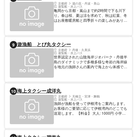
京都府
湯の花・丹波・美山
遊覧船・水上バス
亀岡から京都・嵐山まで約2時間で下る川下
り。春は桜、夏は涼を求めて、秋は紅葉、冬
はお座敷暖房船と四季折々の楽しみがありま
す。 【料金】 大人: 6000円 小人(幼児～小学
生):4500円（消費税含む）※身長が80cm以下
の方はご乗船できません ※団体割引は35名
様から99名様までは5%引、100名様以上は
遊漁船 とび丸タクシー
9
10%引
京都府
丹後・久美浜
遊覧船・水上バス
世界認定された山陰海岸ジオパーク・丹後半
島のダイナミックで多種多様な奇岩の海岸線
を地元の漁師さんの案内で海上から体感でき
ます。遊覧コース 中浜漁港、竹野漁港、間
人漁港「定置網体験」や「青の洞窟めぐり」
など体験プランもあります。 営業 4月～10
月 （船が出られる時、海が穏やかな時） ※
海上タクシー成洋丸
10
完全予約制
京都府
天橋立・宮津・舞鶴
遊覧船・水上バス
漁師が漁船を使って伊根湾をご案内します。
お客様のご要望に応じて伊根湾内のどこでも
送迎します。 【料金】 大人: 1000円 小学生:
500円