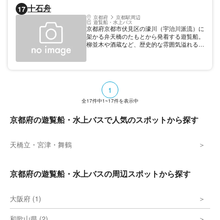
旅が楽しめ、カモメへのエサやりも体験でき
十石舟
17
る。
京都府
京都駅周辺
遊覧船・水上バス
京都府京都市伏見区の濠川（宇治川派流）に
架かる弁天橋のたもとから発着する遊覧船。
柳並木や酒蔵など、歴史的な雰囲気溢れる水
辺の風景をゆったりと楽しむことができる。
途中、三栖閘門で下船し、資料館を見学する
と、まるで江戸時代にタイムスリップしたか
のような感覚を覚える。「十石舟」のほか、
比較的船体が大きい「三十石船」も随時運航
1
されている。
全
17
件中
1~17
件を表示中
京都府の遊覧船・水上バスで人気のスポットから探す
天橋立・宮津・舞鶴
京都府の遊覧船・水上バスの周辺スポットから探す
大阪府 (1)
和歌山県 (2)