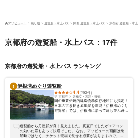
アソビュー！
乗り物
遊覧船・水上バス
関西 遊覧船・水上バス
京都府 遊覧船・水
京都府の遊覧船・水上バス：17件
京都府の遊覧船・水上バス ランキング
伊根湾めぐり遊覧船
1
4.4
(293件)
京都府
天橋立・宮津・舞鶴
国の重要伝統的建造物群保存地区にも指定！
日本の古き良き原風景を堪能「伊根湾めぐり
遊覧船」では、伊根湾に沿って建ち並ぶ舟屋
群の情緒あふれる美しい風景を海上からご覧
いただく湾内周遊航路を運航しています。船
上からのカモメにエサやりもできて、盛り上
遊覧船から舟屋群が良く見えました。真夏日でしたがエアコン
がること間違いなし！SNS映えやお子さま
の効いた席もあって快適でした。 なお、アソビューの画面は乗
とのご参加など、素敵な思い出の1ページに
船時ではなく、チケット売場で見せる必要がありますので、現