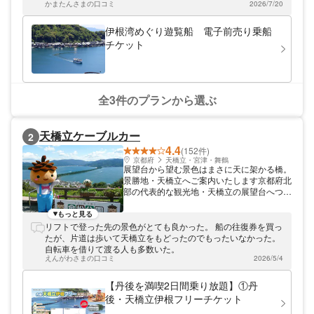
なりますよ。お近くを観光の際は、是非お立
かまたんさまの口コミ
2026/7/20
地へ着いたらチケットカウンターに行きましょう。団体が多い
ち寄りください。
ので、受付しないでいると、1便後になってしまいます。 お土
産コーナーは狭いですが近くの道の駅より充実しているので、
伊根湾めぐり遊覧船 電子前売り乗船
待ち時間に眺めているといいと思います。
チケット
全3件のプランから選ぶ
天橋立ケーブルカー
2
4.4
(152件)
京都府
天橋立・宮津・舞鶴
展望台から望む景色はまさに天に架かる橋。
景勝地・天橋立へご案内いたします京都府北
部の代表的な観光地・天橋立の展望台へつな
ぐ「天橋立ケーブルカー」。神話にも登場す
る天橋立へは昔から多くの観光客が訪れてお
もっと見る
り、特に北側にある展望台「天橋立傘松公
リフトで登った先の景色がとても良かった。 船の往復券を買っ
園」からの景観は股のぞき発祥の地として知
たが、片道は歩いて天橋立をもどったのでもったいなかった。
られています。ケーブルカー・リフトで訪れ
自転車を借りて渡る人も多数いた。
る展望台からは、空と大地が織りなすここに
えんがわさまの口コミ
2026/5/4
しかない絶景がご覧いただけます。
【丹後を満喫2日間乗り放題】①丹
後・天橋立伊根フリーチケット