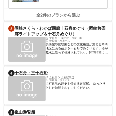
全2件のプランから選ぶ
岡崎さくら・わかば回廊十石舟めぐり（岡崎桜回
3
廊ライトアップ＆十石舟めぐり）
京都府
湯の花・丹波・美山
遊覧船・水上バス
美術館や動物園などの文化施設が集まる岡崎
地区にある疏水を十石舟でめぐります。桜が
疏水に沿って植林されており、開花時期には
乗船客が殺到するほどの人気スポットです。
平成24年からは岡崎桜回廊ライトアップと
ともに夜間運航も実施しています。
十石舟・三十石船
4
京都府
京都駅周辺
遊覧船・水上バス
港町伏見の歴史を伝える遊覧船。 ゆったり
とした時間をおすごしください。
嵐山遊覧船
5