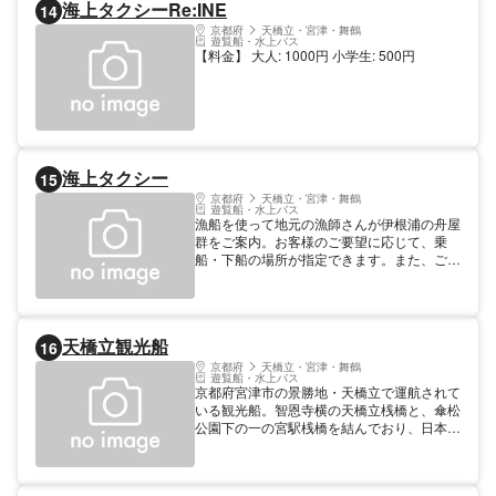
海上タクシーRe:INE
14
京都府
天橋立・宮津・舞鶴
遊覧船・水上バス
【料金】 大人: 1000円 小学生: 500円
海上タクシー
15
京都府
天橋立・宮津・舞鶴
遊覧船・水上バス
漁船を使って地元の漁師さんが伊根浦の舟屋
群をご案内。お客様のご要望に応じて、乗
船・下船の場所が指定できます。また、ご案
内するコースもお客様のご要望に応じます。
まさしく海上のタクシーです。海面にぽっか
り浮かぶように見える、重要伝統的建造物群
保存地区伊根の舟屋群を海上からご覧にな
天橋立観光船
16
り、船長が随所で停泊して説明いたします。
所要時間／30〜40分
京都府
天橋立・宮津・舞鶴
遊覧船・水上バス
京都府宮津市の景勝地・天橋立で運航されて
いる観光船。智恩寺横の天橋立桟橋と、傘松
公園下の一の宮駅桟橋を結んでおり、日本三
景のひとつである「天橋立」を海から見るこ
とができる。乗船時間は約12分間。比較的
穏やかな内海を通るため、ゆったりとした船