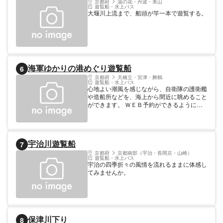
京都府
湯の花・丹波・美山
遊覧船・水上バス
大堰川上流まで、船頭が竿一本で遊覧する。
海軍ゆかりの港めぐり遊覧船
6
京都府
天橋立・宮津・舞鶴
遊覧船・水上バス
心地よい潮風を感じながら、自衛隊の護衛艦
や造船所などを、海上から間近に眺めること
ができます。 ＷＥＢ予約ができるようにな
りました！詳細は公式ページをご覧くださ
い。 3月末〜11月の土・日・祝・GW、お盆
11:00、12:00，13:00，14:00の４便運行。
所要時間約30分、大人1300円、こども700
宇治川遊覧船
7
円。 乗場：北吸赤れんが桟橋（赤れんが博
物館西側） 間近に迫る海上自衛隊の護衛艦
京都府
京都南部（宇治・長岡京・山崎）
遊覧船・水上バス
は大迫力！！ 海から見る舞鶴の絶景は感動
宇治の四季折々の風情を流れるままに体感し
ものです。
てみませんか。
保津川下り
8