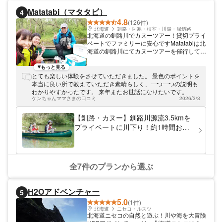
Matatabi（マタタビ）
4
4.8
(126件)
北海道
釧路・阿寒・根室・川湯・屈斜路
北海道の釧路川でカヌーツアー！貸切プライ
ベートでファミリーに安心ですMatatabiは北
海道の釧路川にてカヌーツアーを催行してい
ます。すべて貸切のプライベートツアーなの
で、ファミリーや親子に大人気！2名様用の
もっと見る
カナディアンカヌーと3名～5名様乗りのツ
とても楽しい体験をさせていただきました。 景色のポイントを
インカヌーを、人数やご希望に応じてご利用
本当に良い所で教えていただき素晴らしく、一つ一つの説明も
いただけます。ガイドは歴10年のベテラ
わかりやすかったです。 来年またお世話になりたいです。
ン。初心者の方も、お気軽にご参加ください
ケンちゃんママさまの口コミ
2026/3/3
ね。
【釧路・カヌー】釧路川源流3.5kmを
プライベートに川下り！約1時間お気
軽コース
全7件のプランから選ぶ
H2Oアドベンチャー
5
5.0
(1件)
北海道
ニセコ・ルスツ
北海道ニセコの自然と遊ぶ！川や海を大冒険