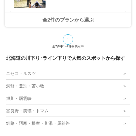
路湖〜細岡コース★写真プレゼント
全2件のプランから選ぶ
1
全
7
件中
1~7
件を表示中
北海道の川下り･ライン下りで人気のスポットから探す
ニセコ・ルスツ
洞爺・登別・苫小牧
旭川・層雲峡
富良野・美瑛・トマム
釧路・阿寒・根室・川湯・屈斜路