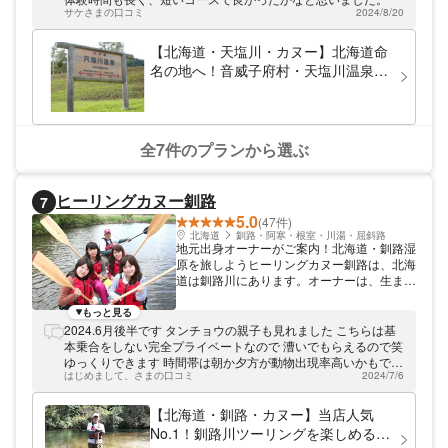
サケさまの口コミ
2024/8/20
【北海道・天塩川・カヌー】北海道命
名の地へ！音威子府村・天塩川温泉～
筬島のカヌーツーリング
全7件のプランから選ぶ
ヒーリングカヌー釧路
7
5.0
(47件)
北海道
釧路・阿寒・根室・川湯・屈斜路
地元出身オーナーがご案内！北海道・釧路湿
原を旅しようヒーリングカヌー釧路は、北海
道は釧路川にあります。オーナーは、生まれ
も育ちも釧路。この土地の自然に惚れ込み、
そのすばらしさをお伝えしたいと思い、ガイ
もっと見る
ドになりました。地元出身だからこそわかる
2024.6月後半です タンチョウの親子も見れました こちらは基
釧路の魅力をお伝えします。
本乗合をしない完全プライベートなので 漕いでもらえるので笑
ゆっくりできます 時間帯は朝か夕方が動物出現率高いかもです
はじめまして、さまの口コミ
2024/7/6
他のツアーと鉢合わせしなければ 外騒音もなく自然の中ですね
写真は動物の写真がもらえます
【北海道・釧路・カヌー】当店人気
No.1！釧路川ツーリングを楽しめる塘