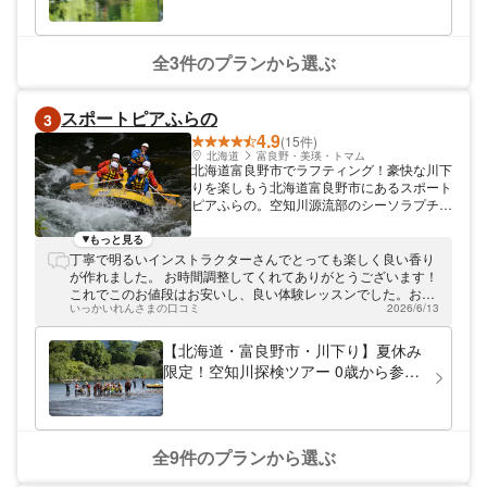
全3件のプランから選ぶ
スポートピアふらの
3
4.9
(15件)
北海道
富良野・美瑛・トマム
北海道富良野市でラフティング！豪快な川下
りを楽しもう北海道富良野市にあるスポート
ピアふらの。空知川源流部のシーソラプチ川
でラフティングを楽しめます！8人乗りのボ
ートに乗って、力を合わせて川下りを楽しみ
もっと見る
ましょう。ご希望の方はプライベートツアー
丁寧で明るいインストラクターさんでとっても楽しく良い香り
にすることも可能です。
が作れました。 お時間調整してくれてありがとうございます！
これでこのお値段はお安いし、良い体験レッスンでした。おす
いっかいれんさまの口コミ
2026/6/13
すめです！
【北海道・富良野市・川下り】夏休み
限定！空知川探検ツアー 0歳から参加
OK♪
全9件のプランから選ぶ