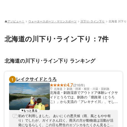
アソビュー！
ウォータースポーツ・マリンスポーツ
川下り･ライン下り
北海道 川下り
北海道の川下り･ライン下り：7件
北海道の川下り･ライン下り ランキング
レイクサイドとうろ
1
4.7
(216件)
北海道
釧路・阿寒・根室・川湯・屈斜路
北海道・釧路湿原でアウトドア体験レイクサ
イドとうろでは、釧路の「塘路湖（とうろ
こ）」から支流の「アレキナイ川」、そして
本流の「釧路川」を舞台に、様々なアウトド
ア体験を開催しております。湖、支流、本流
もっと見る
はそれぞれ景色の特徴が異なり、どの時期に
初めて利用しました。 あいにくの悪天候（雨、風ともやや有
行っても飽きることがありません。
り）でしたが、ガイドさん曰く、雨天の方が動物達は活動が活
発になるらしく、この日も野生のエゾシカをたくさん見ること