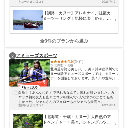
キコーさまの口コミ
2026/7/19
ができました。可愛い子鹿もたくさんいました。また、野鳥で
はカワセミ、カワウ、カモなどがいましたが、特にまだ見たこ
とがなかったヤマセミとオジロワシを何度も目にすることがで
【釧路・カヌー】アレキナイ川往復カ
き、とても感動しました。 カヌーの操作は難しくなく、川の流
ヌーツーリング！気軽に楽しめる、1
れもかなりゆるやかなので安心でした。 ガイドさんはじめ、ス
時間のカヌー体験
タッフの方々が皆さんとても親切で、また違う季節に体験した
いと思いました。
全3件のプランから選ぶ
アミューズスポーツ
2
4.8
(24件)
北海道
札幌
北海道が誇る美しい川、美々川や豊平川でカ
ヌー体験アミューズスポーツでは、カヌーツ
アーを開催しております。美々川や豊平川コ
ースなど、手付かずの自然が残る北海道を満
喫できるプランをご用意。安定性の高いカナ
もっと見る
ディアンカヌーを使用し、安全第一にツアー
白鳥！！あんなに近くで見れるなんて。憧れが叶いました。カ
を催行しております。各スポットのみどころ
ヤック初の友人も直ぐにコツを掴んで2人で漕ぐのはとても楽
も満載！また、野鳥観察、森林浴、川遊びな
しかった。シャムさんのフォローもオシャベも最高っ。
ど自然と一体となってツアーをお楽しみくだ
吉姉妹さまの口コミ
2026/6/17
さい。
【北海道・千歳・カヌー】大自然のア
ドベンチャー！美々川ジャングルツー
リング・フルコース