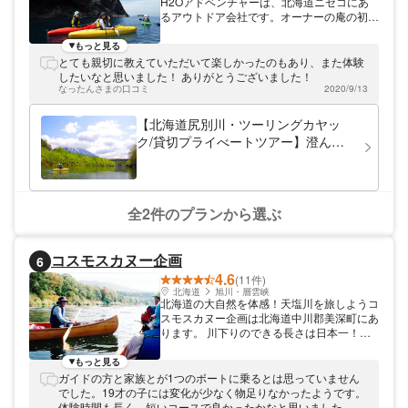
H2Oアドベンチャーは、北海道ニセコにあ
るアウトドア会社です。オーナーの庵の初め
てのアウトドア体験は、自転車での琵琶湖一
周。その経験から、「水を冒険して行く」を
もっと見る
テーマにツアーを開催しています。 川、
とても親切に教えていただいて楽しかったのもあり、また体験
湖、滝、海、さぁ、水の世界を冒険しましょ
したいなと思いました！ ありがとうございました！
う。
なったんさまの口コミ
2020/9/13
【北海道尻別川・ツーリングカヤッ
ク/貸切プライべートツアー】澄んだ
尻別川と戯れるお散歩川下りツアー
全2件のプランから選ぶ
コスモスカヌー企画
6
4.6
(11件)
北海道
旭川・層雲峡
北海道の大自然を体感！天塩川を旅しようコ
スモスカヌー企画は北海道中川郡美深町にあ
ります。 川下りのできる長さは日本一！カ
ヌーをやる人なら誰もが一度は訪れたい川と
して有名な天塩川。平成16年には北海道遺
もっと見る
産にも選ばれました。この川でアウトドア体
ガイドの方と家族とが1つのボートに乗るとは思っていません
験を楽しみましょう。
でした。19才の子には変化が少なく物足りなかったようです。
体験時間も長く、短いコースで良かったかなと思いました。