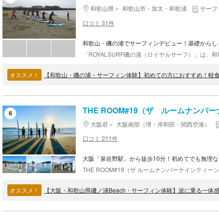
和歌山県
和歌山市・加太・和歌浦
サーフ
口コミ 31件
和歌山・磯の浦でサーフィンデビュー！基礎からし
オススメ！
【和歌山・磯の浦・サーフィン体験】初めての方におすすめ！軽
THE ROOM#19（ザ ルームナンバ
6
大阪府
大阪南部（堺・岸和田・関西空港）
口コミ 211件
大阪「泉佐野駅」から徒歩10分！初めてでも無理
オススメ！