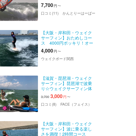
ル！
7,700
円
〜
口コミ(11)
かんとりーはーばー
【大阪・岸和田・ウェイク
サーフィン】おためしコー
ス 4000円ポッキリ！オー
ルレンタル無料！温水シャ
4,000
円
〜
ワー無料！他に料金かかり
ません
ウェイクボード関西
【滋賀・琵琶湖・ウェイク
サーフィン】琵琶湖で波乗
り☆ウェイクサーフィン体
験☆施設料￥０♪
3,000
3,700
円
〜
口コミ(8)
FACE（フェイス）
【大阪・岸和田・ウェイク
サーフィン】波に乗る楽し
さを満喫！2時間コース