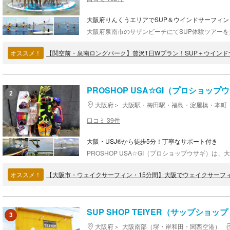
大阪府りんくうエリアでSUP＆ウインドサーフィ
オススメ！
【関空前・泉南ロングパーク】贅沢1日Wプラン！SUP＋ウイン
PROSHOP USA☆GI（プロショップ
2
大阪府
大阪駅・梅田駅・福島・淀屋橋・本町
口コミ 39件
大阪・USJ®から徒歩5分！丁寧なサポート付き
オススメ！
【大阪市・ウェイクサーフィン・15分間】大阪でウェイクサーフ
SUP SHOP TEIYER（サップショッ
3
大阪府
大阪南部（堺・岸和田・関西空港）