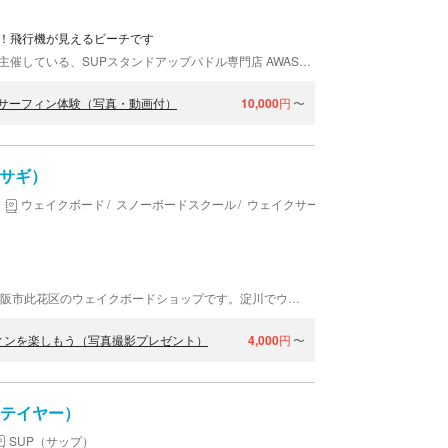
ン！飛行機が見えるビーチです
大阪府泉南市のサザンビーチにてSUP体験ツアーを主催している、SUPスタンドアップパドル専門店 AWAS（アワス）。 マリンアクティビティ専用エリア・専用施設も充実してる、実績のある体験ツアーです。 飛行機が飛ぶところも見られる絶景ビーチで、のんびりSUP＆ウインドサーフィンクルージングに出かけましょう！
ドサーフィン体験（写真・動画付）
10,000
円
〜
ウサギ）
ウェイクボード
スノーボードスクール
ウェイクサーフィン
PROSHOP USA☆GI（プロショップウサギ）は、大阪市此花区のウェイクボードショップです。淀川でウェイクボードを楽しみましょう！ 当店は人気テーマパークのUSJ(ユニバーサル・スタジオ・ジャパン®)から徒歩5分です。
ィンを楽しもう（写真撮影プレゼント）
4,000
円
〜
プ テイヤー）
SUP（サップ）