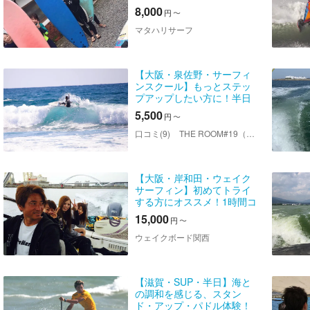
体験！朝出発プラン
8,000
円
〜
マタハリサーフ
【大阪・泉佐野・サーフィ
ンスクール】もっとステッ
プアップしたい方に！半日
スクール
5,500
円
〜
口コミ(9)
THE ROOM#19（ザ ルームナンバーナインティーン）
【大阪・岸和田・ウェイク
サーフィン】初めてトライ
する方にオススメ！1時間コ
ース
15,000
円
〜
ウェイクボード関西
【滋賀・SUP・半日】海と
の調和を感じる、スタン
ド・アップ・パドル体験！