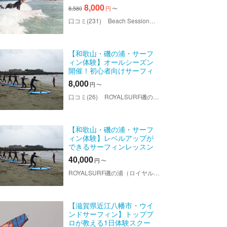
集合もOKです
8,000
8,580
円
〜
口コミ(231)
Beach Session（ビーチセッション）
【和歌山・磯の浦・サーフ
ィン体験】オールシーズン
開催！初心者向けサーフィ
ン体験＜ROYALSURFスク
8,000
円
〜
ール磯の浦＞
口コミ(26)
ROYALSURF磯の浦（ロイヤルサーフ）
【和歌山・磯の浦・サーフ
ィン体験】レベルアップが
できるサーフィンレッスン
（5回）＜ROYALSURFスク
40,000
円
〜
ール磯の浦＞
ROYALSURF磯の浦（ロイヤルサーフ）
【滋賀県近江八幡市・ウイ
ンドサーフィン】トッププ
ロが教える1日体験スクー