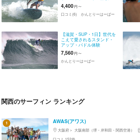
4,400
円
〜
口コミ(6)
かんとりーはーばー
【滋賀・SUP・1日】世代を
こえて愛されるスタンド・
アップ・パドル体験
7,560
円
〜
かんとりーはーばー
関西のサーフィン ランキング
AWAS(アワス)
1
大阪府
大阪南部（堺・岸和田・関西空港）
口コミ 152件