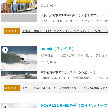
口コミ 62件
大阪・泉南市でSUPを満喫！少人数制でアットホ
オススメ！
【大阪・貝塚市・SUP】的確なアドバイスで安心！SUP＆ウイン
nereid（ネレイド）
4
京都府
天橋立・宮津・舞鶴
サーフショッ
口コミ 87件
京都府舞鶴市でマリンスポーツを楽しもう！
オススメ！
【半日・午前】初心者・お一人様歓迎！サーフィンの基本レッス
ROYALSURF磯の浦（ロイヤルサーフ
5