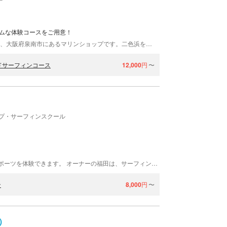
ームな体験コースをご用意！
SUP SHOP TEIYER（サップショップ テイヤー）は、大阪府泉南市にあるマリンショップです。二色浜をメインフィールドに、SUPやサップヨガ、SUP＆ウィンドサーフィンなど、初心者向けの体験コースを各種開催しています。少人数制の丁寧なレクチャーを心がけているので、ほとんどの方が1日で乗れるように！少しでも興味をお持ちの方は、ぜひ気軽にご参加ください。店舗は二色浜まで車で約15分、マーブルビーチまで車で約1分の好ロケーション！アットホームな雰囲気のスタッフたちがお出迎えいたします！
ドサーフィンコース
12,000
円
〜
プ・サーフィンスクール
nereid（ネレイド）は、京都府舞鶴市にてマリンスポーツを体験できます。 オーナーの福田は、サーフィン歴30年以上。マリンスポーツをの楽しさを皆さまに知ってもらいたい、という一心で、たくさんの人に教え続けています。
ン
8,000
円
〜
）