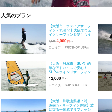
人気のプラン
【大阪市・ウェイクサーフ
ィン・15分間】大阪でウェ
イクサーフィンを楽しもう
（写真撮影プレゼント）
4,000
5,000
円
〜
口コミ(4)
PROSHOP USA☆GI（プロショップウサギ）
【大阪・貝塚市・SUP】的
確なアドバイスで安心！
SUP＆ウインドサーフィン
コース
12,000
円
〜
口コミ(4)
SUP SHOP TEIYER（サップショップ テイヤー）
【大阪・和歌山県磯ノ浦
Beach・サーフィン体験】波
に乗る一体感でリフレッシ