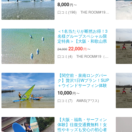
ュ♪一緒に楽しもう！初めて
8,000
円
〜
のサーフィン半日体験プラ
ン
口コミ(196)
THE ROOM#19（ザ ルームナンバーナインティーン）
＜1名当たりが断然お得！3
名様グループスペシャル限
定特典＞【大阪・和歌山県
磯ノ浦Beach・サーフィン体
22,000
24,000
円
〜
験】波に乗る楽しさを実
感！初めてのサーフィン半
口コミ(4)
THE ROOM#19（ザ ルームナンバーナインティーン）
日体験
【関空前・泉南ロングパー
ク】贅沢1日Wプラン！SUP
＋ウインドサーフィン体験
（写真・動画付）
10,000
円
〜
口コミ(7)
AWAS(アワス)
【大阪・福島・サーフィン
体験】往復交通費無料！女
性やキッズも安心の初心者