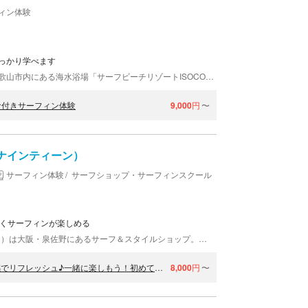
ィン体験
っかり学べます
「ROYALSURF磯の浦（ロイヤルサーフ）」は、和歌山市内にある海水浴場「サーフビーチリゾートISOCO（イソコ）」でサーフィンスクールを開催。和歌山県サーフィン連盟協力のもと、基礎からの技術指導を行うので安心して体験いただけます。初心者向けのコースもありますので、サーフィンに興味のある方はぜひご参加ください！
食付きサーフィン体験
9,000
円
〜
ーナインティーン）
サーフィン体験
サーフショップ・サーフィンスクール
なくサーフィンが楽しめる
THE ROOM#19（ザ ルームナンバーナインティーン）は大阪・泉佐野にあるサーフ＆スタイルショップ。ライフスタイルやレベルに合わせて海をより身近に感じていただけるように、感動とハッピーなビーチライフのお手伝いをすることをモットーとしています。サーフィン初心者から上級者まで、幅広い層のお客様にご利用いただいております。
【大阪・和歌山県磯ノ浦Beach・サーフィン体験】波に乗る一体感でリフレッシュ♪一緒に楽しもう！初めてのサーフィン半日体験プラン
8,000
円
〜