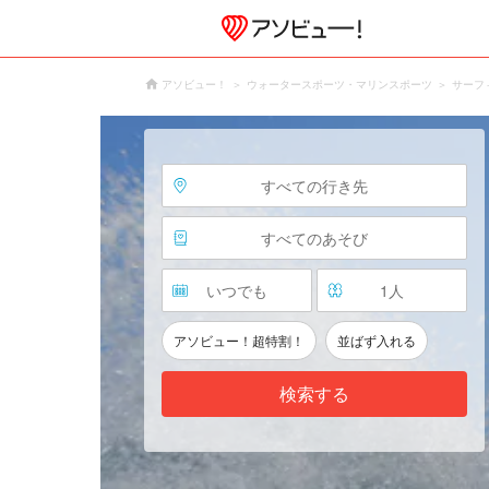
アソビュー！
ウォータースポーツ・マリンスポーツ
サーフ
すべての行き先
すべてのあそび
いつでも
1
人
アソビュー！超特割！
並ばず入れる
検索する