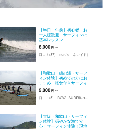
【半日・午前】初心者・お
一人様歓迎！サーフィンの
基本レッスン
8,000
円
〜
口コミ(87)
nereid（ネレイド）
【和歌山・磯の浦・サーフ
ィン体験】初めての方にお
すすめ！軽食付きサーフィ
ン体験
9,000
円
〜
口コミ(5)
ROYALSURF磯の浦（ロイヤルサーフ）
【大阪・和歌山・サーフィ
ン体験】穏やかな海で安
心！サーフィン体験！現地