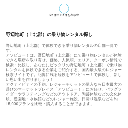
1
全
1
件中
1~1
件を表示中
野辺地町（上北郡）の乗り物レンタル探し
野辺地町（上北郡）で体験できる乗り物レンタルの店舗一覧で
す。
アソビュー！は、野辺地町（上北郡）にて乗り物レンタルが体験
できる場所を取り寄せ、価格、人気順、エリア、クーポン情報で
検索・比較し、あなたにピッタリの野辺地町（上北郡）で乗り物
レンタルを体験できる企業をご紹介する、国内最大級のレジャー
検索サイトです。記憶に残る経験をアソビュー！で体験し、新し
い思い出を作りましょう！
アクティビティの予約、レジャーチケットの購入なら日本最大の
遊びのマーケットプレイス「アソビュー！」にお任せ。パラグラ
イダーやラフティングなどのアウトドア、陶芸体験などの文化体
験、遊園地・水族館などのレジャー施設、日帰り温泉などを約
15,000プランを比較・購入することができます。