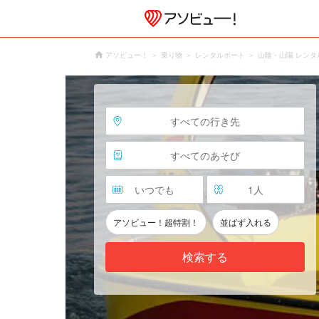
アソビュー！
乗り物
レンタルボート
山陰・山陽 レンタ
すべての行き先
すべてのあそび
いつでも
1
人
アソビュー！超特割！
並ばず入れる
検索する