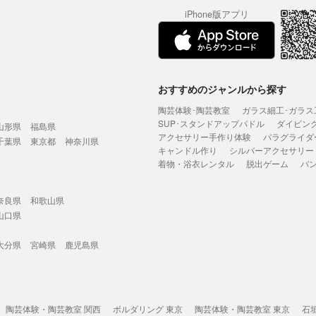
iPhone版アプリ
おすすめのジャンルから探す
陶芸体験･陶芸教室
ガラス細工･ガラス
SUP･スタンドアップパドル
ダイビン
山形県
福島県
アクセサリー手作り体験
パラグライダ
千葉県
東京都
神奈川県
キャンドル作り
シルバーアクセサリー
着物・浴衣レンタル
脱出ゲーム
バ
奈良県
和歌山県
山口県
大分県
宮崎県
鹿児島県
陶芸体験・陶芸教室 関西
ボルダリング 東京
陶芸体験・陶芸教室 東京
石