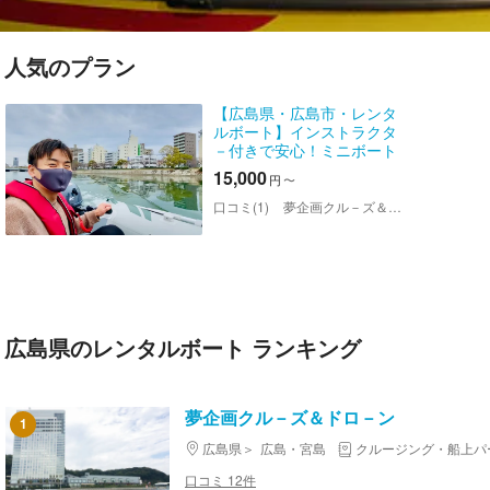
人気のプラン
【広島県・広島市・レンタ
ルボート】インストラクタ
－付きで安心！ミニボート
クル－ズ
15,000
円
〜
口コミ(1)
夢企画クル－ズ＆ドロ－ン
広島県のレンタルボート ランキング
夢企画クル－ズ＆ドロ－ン
1
広島県
広島・宮島
クルージング・船上パ
口コミ 12件