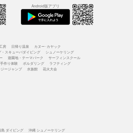
Android版アプリ
工房
日帰り温泉
カヌー･カヤック
グ・スキューバダイビング
シュノーケリング
ー
遊園地・テーマパーク
サーフィンスクール
 手作り体験
ボルダリング
ラフティング
ンジージャンプ
水族館
花火大会
垣島 ダイビング
沖縄 シュノーケリング