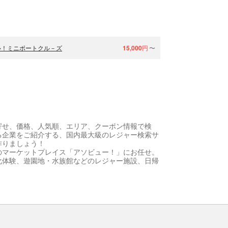
心！ミニボートクル－ズ
15,000
円
〜
寄せ、価格、人気順、エリア、クーポン情報で検
る企業をご紹介する、国内最大級のレジャー検索サ
作りましょう！
のマーケットプレイス「アソビュー！」にお任せ。
化体験、遊園地・水族館などのレジャー施設、日帰