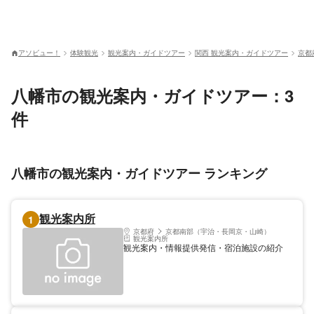
アソビュー！
体験観光
観光案内・ガイドツアー
関西 観光案内・ガイドツアー
京都
八幡市の観光案内・ガイドツアー：3
件
八幡市の観光案内・ガイドツアー ランキング
観光案内所
1
京都府
京都南部（宇治・長岡京・山崎）
観光案内所
観光案内・情報提供発信・宿泊施設の紹介