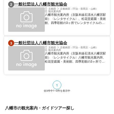
一般社団法人八幡市観光協会
2
京都府
京都南部（宇治・長岡京・山崎）
観光案内所
八幡市観光案内所（京阪本線石清水八幡宮駅
前）〈レンタサイクル〉、松花堂庭園・美術
館、四季彩館の3ヶ所でレンタサイクルの貸
出、返却。利用時間 9時～16時30分（四季
彩館は10時～16時30分） 料金／時間／休業
日 12/29～12/31、2月および6月～10月の月
曜日（月曜日が祝日の場合は営業） 営業時
一般社団法人八幡市観光協会
3
間 9時～17時 料金／営業時間／休業日 変則
付自転車 1回500円電動アシスト自転車
京都府
京都南部（宇治・長岡京・山崎）
観光案内所
（八幡市観光協会のみ） 1回1,000円※別途
八幡市観光案内所（京阪本線石清水八幡宮駅
保証金500円、保証金は返却時
前）〈レンタサイクル〉八幡市観光案内所、
松花堂庭園・美術館、四季彩館の3ヶ所でレ
ンタサイクルの貸出、返却。利用時間 9
時〜16時30分（四季彩館は10時〜16時30
分）
1
全
3
件中
1~3
件を表示中
八幡市の観光案内・ガイドツアー探し