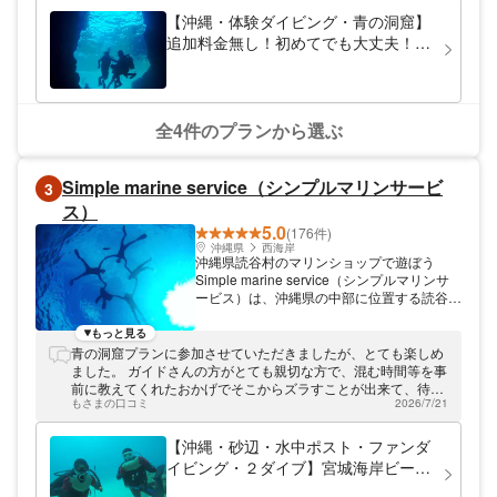
る！」と泣きましたが、 スタッフの方がずっと「大丈夫だよ、
【沖縄・体験ダイビング・青の洞窟】
ほら見て、お魚さんいるよ」と浮き輪ごとぎゅっと支え続けな
追加料金無し！初めてでも大丈夫！魅
がら、声をかけてくださり、 時間はかかりましたが少しずつ落
惑のブルーを体感しよう★餌付けサー
ち着き、人生初のマリンアクティビティを楽しんでいたようで
ビス付き
した。 明るく笑って息子の不安を受け止めてくださり、ありが
とうございました。
全4件のプランから選ぶ
Simple marine service（シンプルマリンサービ
3
ス）
5.0
(176件)
沖縄県
西海岸
沖縄県読谷村のマリンショップで遊ぼう
Simple marine service（シンプルマリンサ
ービス）は、沖縄県の中部に位置する読谷村
にある小さなアットホームなダイビングショ
ップです。 青の洞窟や様々なポイントにて
もっと見る
ダイビングやシュノーケルツアーをメインに
青の洞窟プランに参加させていただきましたが、とても楽しめ
したツアーを開催しております。 1グループ
ました。 ガイドさんの方がとても親切な方で、混む時間等を事
貸切制ツアーなので安心・安全！ ベテラン
前に教えてくれたおかげでそこからズラすことが出来て、待つ
ガイドと一緒に、青の洞窟や沖縄の美しい海
もさまの口コミ
2026/7/21
時間等も少なく体験できました。 また、頻繁に後ろを確認して
を見て楽しく回りましょう。 シンプルマリ
くださったこともあって安心して潜ることができました。 写真
ンサービスだから出来る嬉しい特典多数！！
や動画についても終わった後に共有いただけて、楽しかったで
【沖縄・砂辺・水中ポスト・ファンダ
餌付け、水中写真、動画がすべて無料でプレ
す。 ありがとうございました。
イビング・２ダイブ】宮城海岸ビーチ
ゼント。 写真、動画について。 枚数制限な
で、気軽に楽しむファンダイビング！
し、当日の担当プロガイドスタッフが撮影で