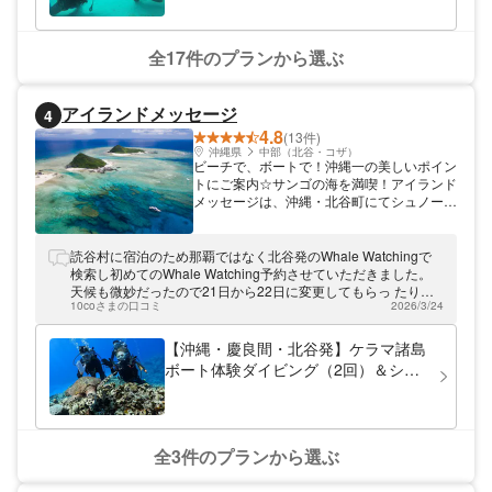
（写真、動画撮影付き）
きるだけ撮影をさせて頂いております。 大
型店には無い、小さなショップだから出来る
オモテナシを提供します。
全17件のプランから選ぶ
アイランドメッセージ
4
4.8
(13件)
沖縄県
中部（北谷・コザ）
ビーチで、ボートで！沖縄一の美しいポイン
トにご案内☆サンゴの海を満喫！アイランド
メッセージは、沖縄・北谷町にてシュノーケ
リングツアーをはじめとしたマリンレジャー
体験をご提供しています。 沖縄本島随一の
美しい海・北谷で楽しもう 北谷にはダイビ
読谷村に宿泊のため那覇ではなく北谷発のWhale Watchingで
ング・サーフィンで有名な砂辺海岸がありま
検索し初めてのWhale Watching予約させていただきました。
す。砂辺は、通称「お花畑」と呼ばれ、沖縄
天候も微妙だったので21日から22日に変更してもらっ たりと
本島NO.1のサンゴの群生があるビーチスポ
10coさまの口コミ
2026/3/24
お手数をおかけしましたが、おかげで天候も良く小さめのクジ
ットです。アイランドメッセージは、砂辺海
ラだったけど計3回のJUMP見れました♡ 海風や波しぶきを全
岸まで徒歩5分で行ける場所に位置し、ロケ
身で感じながら子どもと一緒になって頭から海の洗礼を受けビ
【沖縄・慶良間・北谷発】ケラマ諸島
ーションは最高です！ビーチのすぐそばにサ
ショビショに濡れたのもいい思い出です。大型のクルーザーで
ボート体験ダイビング（2回）＆シュ
ンゴが群生しているので、美しい海をお手軽
3世代安心して楽しませていただきました。ありがとうござい
ノーケリングツアー☆ライセンス不
に楽しめます！ 自社ボートで機動力抜群！
ました。
要・水中写真プレゼント付き☆
快適な船の旅もお楽しみ！ 自社ボートを3隻
所有しているので、機動力抜群！青の洞窟や
慶良間島にはボートで向かいます。また、船
全3件のプランから選ぶ
は常に清潔にし、トイレ・シャワーなどの設
備も充実させています。すべてはお客様に快