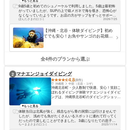
大好き人間のガイドが、みなさんを感動させ
もっと見る
ます！一緒に沖縄の自然に触れて楽しみまし
9歳5歳と初めてのシュノーケルで利用しました。5歳は最初怖
ょう。当店のモットーはイチャリバチョーデ
がっていましたが、SUPの上で箱メガネで海を覗き、恐怖心が
ー（一期一会）です。お客様との出会いを大
なくなっていたようです。お店の方がサップをずっとサポート
切にしております。
ぽんたさまの口コミ
2026/7/25
してくださいました。最終的には5歳もシュノーケルをつけて
海を覗けました。ひと家族貸切でみていもらえるので、シュノ
ーケルデビューに最適のプランでした。
【沖縄・北谷・体験ダイビング】初め
てでも安心！お魚やサンゴのお花畑で
美ら海ダイビング 。準備するのは水
着だけ！
全4件のプランから選ぶ
マナエンジョイダイビング
2
4.8
(8件)
沖縄県
中部（北谷・コザ）
沖縄北谷町・少人数制で快適、安心！笑顔こ
ぼれるダイビング体験マナエンジョイダイビ
ングは、沖縄県北谷町のダイビングショップ
です。ソフトコーラルの群生地として有名な
砂辺、幻想的なブルーが美しい青の洞窟など
もっと見る
選りすぐりのポイントへご案内。お客様に寄
体験当日は北風が強く、残念ながら青の洞窟には行けませんで
り添い、高い安全意識をもってサポートしま
したが、 浅めでも魚がたくさんいるスポットに連れて行ってく
す。ダイビング歴20年以上のオーナー、情
だったので楽しむことができました。 3歳になりたての息子
熱あふれるスタッフと一緒にダイビングを楽
ちーままさまの口コミ
2025/11/14
は、初めてのことに強い不安感を覚えるタイプで、 最初はウエ
しみましょう！
ットスーツを着るのも嫌がり、入水後も「あぶない！あが