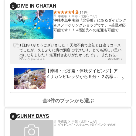
適なクルーズタイムを楽しんでいただくた
DIVE IN CHATAN
5
め。シュノーケリングで美しい海の中を楽し
4.9
むのはもちろん、ポイントまでの旅もお楽し
(11件)
みください☆ アメリカンビレッジなど、地
沖縄県
中部（北谷・コザ）
沖縄本島中南部『北谷町』にあるダイビング
元でも人気の観光地もすぐそば。沖縄を満喫
＆スノーケリングショップです。 ※英語対応
できるアイランドメッセージにお越しくださ
可能です！！ ※宿泊先への送迎も可能で
い！
す！！（事前に要予約） 基本的には少人数
でのグループ開催のみで対応させていただい
ております。 北谷、宜野湾、那覇エリアか
1日ありがとうございました！ 天候不良で当初とは違うコース
らお客様のご宿泊先に合わせて、最寄りの港
でしたが、久しぶりに青の洞窟に行けたり、とても楽しい思い
で 開催させて頂きます。 （最寄りの港のボ
出になりました！ 送迎付きありがたかったです。 またお世話
ートが満席の場合は別の港での開催になる場
HAILIさまの口コミ
2025/8/10
になります！ありがとうございました！
合もございます。） ※北谷開催プランは北谷
のみでの開催になります。
【沖縄・北谷発・体験ダイビング】ア
メリカンビレッジから５分・２名様限
定・ボート開催・約2時間（1日4回開
催）・無料写真動画あり※English
available
全3件のプランから選ぶ
SUNNY DAYS
6
沖縄県
中部（北谷・コザ）
ダイビング・スキューバダイビング その他