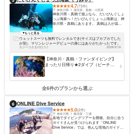
5
4.7
(73件)
神奈川県
湯河原・真鶴・小田原
神奈川県・真鶴で遊ぶなら、だいびんぐしょ
っぷ海家へ！だいびんぐしょっぷ海家は、神
奈川県・真鶴にあります。 真鶴は人が温か
く、海と山に囲まれた自然豊かな町です。ダ
イビング発祥の地と言われ、昔からダイバー
もっと見る
に愛されています。アクセスが良いのも魅力
ウェットスーツも無料でレンタルでき(サイズはブカブカでした
の1つ。都内から約90分で来られる好立地で
が笑)、マリンレジャーデビューの身にはありがたかったです。
す。
カジーコさまの口コミ
2026/3/19
【神奈川・真鶴・ファンダイビング】
まったり日帰り★2ダイブ（ビーチは
お1人様からOK！））
全6件のプランから選ぶ
ONLINE Dive Service
6
5.0
(2件)
神奈川県
横須賀・三浦
各地でダイビングツアーを開催。自分に合う
ガイドさんが見つけられます「ONLINE
Dive Service」では、色んな現地のガイドさ
んやフリーのガイドさんをご案内したダイビ