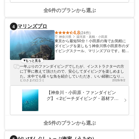
ダイブ
全6件のプランから選ぶ
マリンズプロ
4
4.8
(24件)
神奈川県
湯河原・真鶴・小田原
東京から最短50分！小田原の海でお気軽に
ダイビングを楽しもう神奈川県小田原市のダ
イビングスクール、マリンズプロです。初心
者から上級者まで、さまざまなレベルの方へ
向けたダイビングプランをご用意していま
もっと見る
す。小田原の海を知り尽くしたガイドが、オ
一年ぶりのファンダイビングでしたが、インストラクターの方
ススメのスポットをご紹介します。器材のレ
に丁寧に教えて頂けたので、安心してダイビングを楽しめまし
ンタルなども充実していますので、身軽にダ
た。水中でも様々な魚を紹介していただき、いい経験になりま
イビングが楽しめまよ。東京からは最短50
ヒロさまの口コミ
2026/8/2
した！
分、「早川駅」から徒歩10分の好立地！お
気軽にダイビングを楽しみましょう。
【神奈川・小田原・ファンダイビン
グ】＜2ビーチダイビング・器材フル
レンタル込＞東京から最短50分！手ぶ
らで気軽にダイビングを満喫★
全5件のプランから選ぶ
だいびんぐしょっぷ海家（うみや）