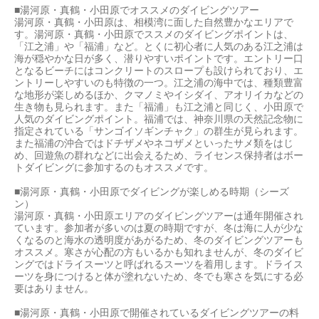
■湯河原・真鶴・小田原でオススメのダイビングツアー
湯河原・真鶴・小田原は、相模湾に面した自然豊かなエリアで
す。湯河原・真鶴・小田原でススメのダイビングポイントは、
「江之浦」や「福浦」など。とくに初心者に人気のある江之浦は
海が穏やかな日が多く、潜りやすいポイントです。エントリー口
となるビーチにはコンクリートのスロープも設けられており、エ
ントリーしやすいのも特徴の一つ。江之浦の海中では、種類豊富
な地形が楽しめるほか、クマノミやイシダイ、アオリイカなどの
生き物も見られます。また「福浦」も江之浦と同じく、小田原で
人気のダイビングポイント。福浦では、神奈川県の天然記念物に
指定されている「サンゴイソギンチャク」の群生が見られます。
また福浦の沖合ではドチザメやネコザメといったサメ類をはじ
め、回遊魚の群れなどに出会えるため、ライセンス保持者はボー
トダイビングに参加するのもオススメです。
■湯河原・真鶴・小田原でダイビングが楽しめる時期（シーズ
ン）
湯河原・真鶴・小田原エリアのダイビングツアーは通年開催され
ています。参加者が多いのは夏の時期ですが、冬は海に人が少な
くなるのと海水の透明度があがるため、冬のダイビングツアーも
オススメ。寒さが心配の方もいるかも知れませんが、冬のダイビ
ングではドライスーツと呼ばれるスーツを着用します。ドライス
ーツを身につけると体が塗れないため、冬でも寒さを気にする必
要はありません。
■湯河原・真鶴・小田原で開催されているダイビングツアーの料