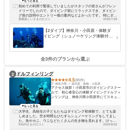
か。当店は東京駅から東海道本線特急で約1
もっと見る
時間で行ける、アクセス良好のダイビングス
初めての利用で緊張していましたがスタッフの皆さんがフレン
ポット！休日に気分をリフレッシュしたいな
ドリーでしたので、ダイビング前にリラックスでき、ダイビン
ら、ぜひ当店でダイビングを楽しんでいって
グ前の説明やエントリー後の案内などよかったです。 特にダイ
ください。
那覇楽しいさまの口コミ
2026/7/28
ビング中はこまめに私たちの動きを見ていただき、終わったと
きにアドバイスをしていただくなど勉強にもなりました。 近い
うちにまだ見れていないプラットホームにチャレンジして行き
【2ダイブ】神奈川・小田原・体験ダ
たいと思います。
イビング（シュノーケリング体験付
き）
全3件のプランから選ぶ
ドルフィンリング
2
4.5
(95件)
神奈川県
湯河原・真鶴・小田原
アクセス抜群！小田原市のダイビングスクー
ルで、初心者安心の体験ダイビングドルフィ
ンリングは、神奈川県小田原市にてスキュー
バダイビング体験をご提供しています。 都
心からのアクセスも抜群のダイビングスクー
もっと見る
ル 東京駅から東海道本線特急で約60分とア
大学生、高校生の子どもたちはダイビング初体験で、とても楽
クセス良好の神奈川県小田原市。当スクール
しめました。空き時間もひたすらシュノーケリングをしてまし
は小田原を拠点に、西湘エリアの海でダイビ
た。魚やカニ、ウニなどたくさんの生き物を見れます。けっこ
ング体験をご提供しています。世界最大のス
Koichiさまの口コミ
2025/8/22
う大きな魚もいて驚きました。私は20年ぶりぐらいでしたが、
キューバダイビング教育機関・PADI公認の
また始めようかな～と思いました。