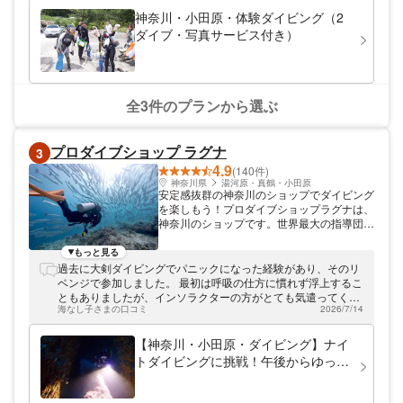
ダイビングスクールで、安心の海中散歩をお
神奈川・小田原・体験ダイビング（2
楽しみください！ 初心者でも気軽に海中世
ダイブ・写真サービス付き）
界へ行ける！ 当ショップではライセンスが
なくても楽しめるダイビング体験ツアーを開
催中です。海況の安定した穏やかな海でトラ
イします。泳ぎ方から耳抜きの仕方まで、イ
ンストラクターが丁寧にレクチャー。初心者
全3件のプランから選ぶ
やお子様も安心していただけるよう全力でサ
ポートいたします。 かわいいお魚や不思議
な生き物がいっぱいの海に潜ってみません
プロダイブショップ ラグナ
3
か？スキューバダイビングでしか体験できな
4.9
い幻想空間をお気軽にお楽しみください！
(140件)
神奈川県
湯河原・真鶴・小田原
安定感抜群の神奈川のショップでダイビング
を楽しもう！プロダイブショップラグナは、
神奈川のショップです。世界最大の指導団体
であるPADIのファイブスターセンターなの
で安心感抜群！PADIの各種コース開催を中
もっと見る
心に、ダイブツアーや器材販売を行っていま
過去に大剣ダイビングでパニックになった経験があり、そのリ
す。オーナーはインストラクターの最高峰で
ベンジで参加しました。 最初は呼吸の仕方に慣れず浮上するこ
あるコースディレクター。皆様に安全で丁寧
ともありましたが、インソラクターの方がとても気遣ってくだ
なダイビングをご提供いたします。
海なし子さまの口コミ
2026/7/14
さいました。 後半は可愛い魚達に夢中になり、怖かった経験を
すっかり忘れて楽しむことができました。 また近いうちに参加
させていただきたいと思っています。 ありがとうございまし
【神奈川・小田原・ダイビング】ナイ
た！
トダイビングに挑戦！午後からゆっく
り集合。人気のナイトアドベンチャー
ダイブを含む日中１ビーチ＆１ナイト