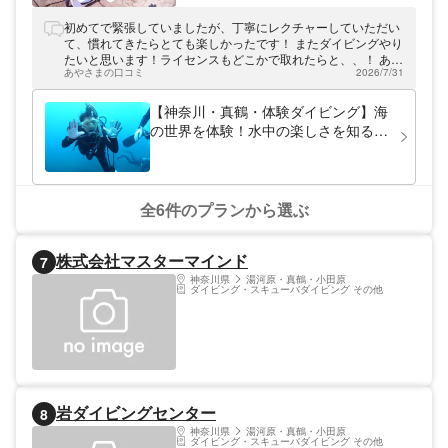
ングを催行しております。場所は千葉や伊
豆、三浦半島はもちろん、沖縄や海外のダイ
初めてで緊張していましたが、丁寧にレクチャーしていただい
ビングのご案内もできますよ。当店では、皆
て、慣れてきたらとても楽しかったです！ またダイビングやり
さまの好みに合ったダイビングを提供してお
たいと思います！ライセンスもどこかで取れたらと、、！ あり
ります。自分が行きたい場所へ、ぜひご参加
あやさまの口コミ
2026/7/31
がとうございました。
ください。
【神奈川・真鶴・体験ダイビング】海
の世界を体験！水中の楽しさを知る体
験ダイビング
全6件のプランから選ぶ
株式会社マスターマインド
7
神奈川県
湯河原・真鶴・小田原
ダイビング・スキューバダイビング その他
岩ダイビングセンター
8
神奈川県
湯河原・真鶴・小田原
ダイビング・スキューバダイビング その他