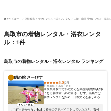
アソビュー！
体験観光
着物レンタル・浴衣レンタル
山陰・山陽 着物レンタル・浴衣
鳥取市の着物レンタル・浴衣レンタ
ル：1件
鳥取市の着物レンタル・浴衣レンタル ランキング
絹の館 さーびす
1
5.0
(2件)
鳥取県
鳥取・岩美
鳥取県鳥取市で和の文化を体感鳥取県鳥取市
にある着物館・絹の館 さーびす。当店では
着物レンタルを始め、日本文化を楽しめるプ
ランを開催しております。 当店では絹の着
物をご用意。時代を超えて受け継がれる「き
もっと見る
もの」の素晴らしさを大切に伝えてまいりま
何も分からない私達に着物のアドバイスをしていただき、着付