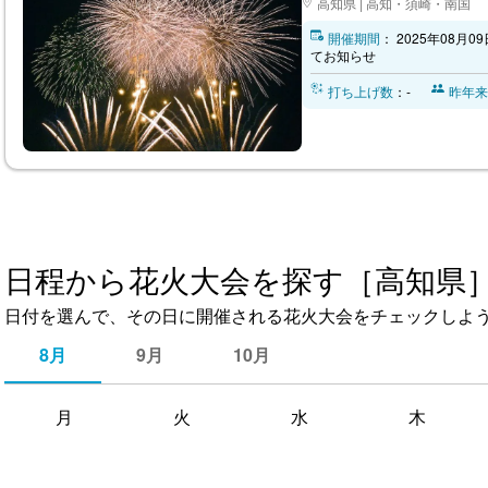
高知県 | 高知・須崎・南国
開催期間
： 2025年08月0
てお知らせ
打ち上げ数
：-
昨年来
日程から花火大会を探す［高知県
日付を選んで、その日に開催される花火大会をチェックしよ
8月
9月
10月
月
火
水
木