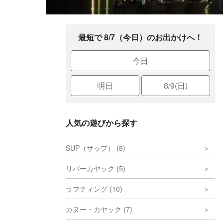
最短で 8/7（今日）のお出かけへ！
今日
明日
8/9(日)
人気の遊びから探す
SUP（サップ） (8)
リバーカヤック (5)
ラフティング (10)
カヌー・カヤック (7)