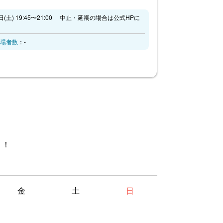
9日(土) 19:45〜21:00 中止・延期の場合は公式HPに
場者数
：-
］
う！
金
土
日