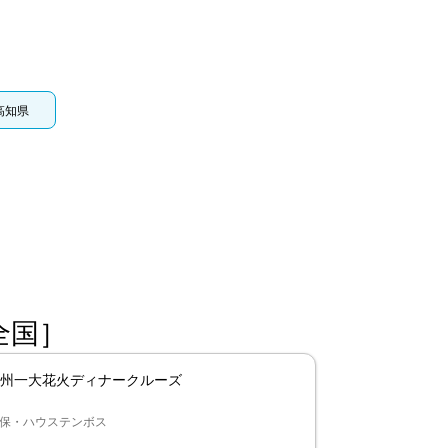
高知県
全国］
州一大花火ディナークルーズ
佐世保・ハウステンボス