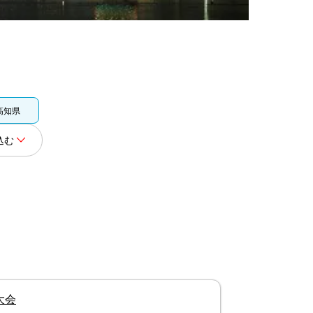
高知県
込む
大会