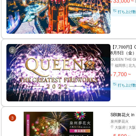
33,000
~
¥
打ち上げ数
【7,700
2
8月5日（金
QUEEN THE G
福岡県 | 北
7,700
~
¥
打ち上げ数
SBI舞花火 i
3
泉州夢花火
大阪府 | 
5,500
~