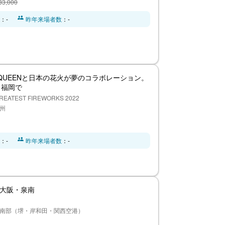
33,000
：-
昨年来場者数
：-
円】QUEENと日本の花火が夢のコラボレーション。
）福岡で
REATEST FIREWORKS 2022
九州
：-
昨年来場者数
：-
n 大阪・泉南
大阪南部（堺・岸和田・関西空港）