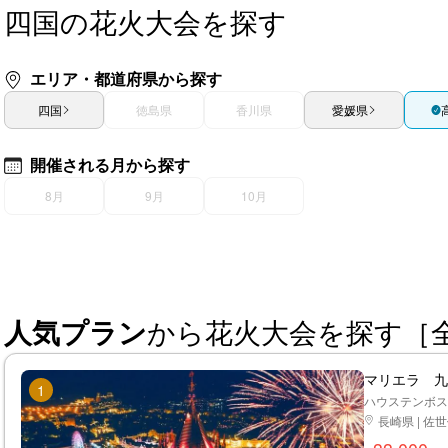
四国の花火大会を探す
エリア・都道府県から探す
四国
徳島県
香川県
愛媛県
開催される月から探す
8月
9月
10月
人気プラン
から花火大会を探す［
マリエラ 九
1
ハウステンボス
長崎県 | 