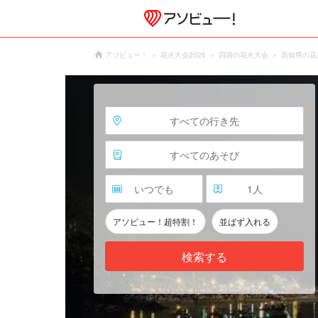
アソビュー！
花火大会2026
四国の花火大会
高知県の花
すべての行き先
すべてのあそび
いつでも
1
人
アソビュー！超特割！
並ばず入れる
検索する