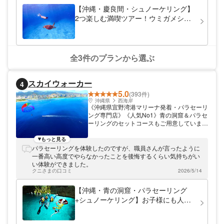
【沖縄・慶良間・シュノーケリング】
2つ楽しむ満喫ツアー！ウミガメシュ
ノーケリング＆スキンダイビング
全3件のプランから選ぶ
スカイウォーカー
4
5.0
(393件)
沖縄県
西海岸
《沖縄県宜野湾港マリーナ発着・パラセーリ
ング専門店》《人気No1》青の洞窟＆パラセ
ーリングのセットコースもご用意していま
す。 《安心》スカイウォーカーでは、全プ
ラン自社運営。 《特典》当店では「沖縄パ
もっと見る
ラセーリングフライト証明書」を発行。思い
パラセーリングを体験したのですが、職員さんが言ったように
出を形に残すことができます！
一番高い高度でやらなかったことを後悔するくらい気持ちがい
い体験ができました。
クニさまの口コミ
2026/5/14
【沖縄・青の洞窟・パラセーリング
+シュノーケリング】お子様にも人
気！2大アクティビティを制覇！