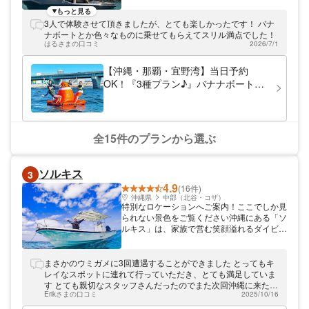
ど、大人数で盛り上がる絶叫系も充実！ 水
もっと見る
難救助員の常駐スタッフがしっかりサポー
3人で体験させて頂きましたが、とても楽しかったです！ バナ
ト。 お子様連れも団体様も大歓迎！ 全プラ
ナボートとか色々なものに乗せてもらえてスリル満点でした！
ン貸切制で特別な思い出づくりを。 お気軽
はるさまの口コミ
2026/7/1
にご相談ください！みなさまのご来店お待ち
しております！
【沖縄・那覇・宜野湾】当日予約
OK！『3種プラン♪』バナナボートや
ジェットスキーなど最新の乗り物を当
日現地でチョイス！
全15件のプランから選ぶ
ソルキス
3
4.9
(16件)
沖縄県
中部（北谷・コザ）
特別なロケーションへご案内！ここでしか見
られない景色をご覧ください沖縄にある「ソ
ルキス」は、家族で営む笑顔溢れるダイビン
グ専門店！自社ボートでのツアーなので、小
さなお子様やペット連れのご家族も大歓迎！
貸切ボートでのんびり自分達だけの時間を過
まさかのウミガメに3回遭遇することができました とってもキ
ごすことも可能ですよ。シュノーケルやダイ
レイなスポットに連れて行っていただき、とても満足していま
ビングで、地上では絶対に味わえない快感を
す とても親切なスタッフさんだったのでまた次回沖縄に来た時
得られます。初心者・経験者問わず、非日常
Erikさまの口コミ
2025/10/16
は是非こちらを利用させていただきたいです
を味わいにお越しください♪