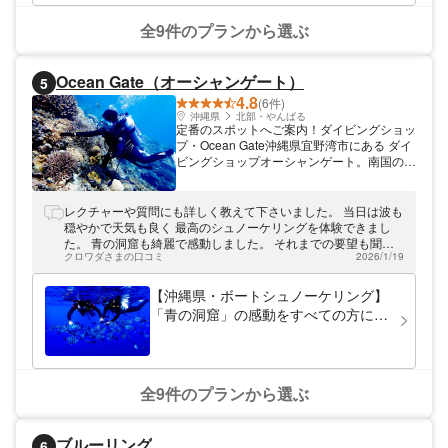
全9件のプランから選ぶ
Ocean Gate（オーシャンゲート）
5
4.8
(6件)
沖縄県
北部・やんばる
定番のスポットへご案内！ダイビングショッ
プ・Ocean Gate沖縄県宜野湾市にある ダイ
ビングショップオーシャンゲート。南国の綺
麗な海の中で、マリンアクティビティを楽し
めます。初めての方でも、南国特有の色とり
どりのサカナたちと戯れることができます
レクチャーや質問にも詳しく教えて下さいました。 当日は波も
よ。沖縄の定番スポット、青の洞窟にもご案
穏やかで天気も良く 最高のシュノーケリングを体験できまし
内します。
た。 青の洞窟も綺麗で感動しました。 それまでの要望も聞い
クロワダさまの口コミ
2026/1/19
ていただいて 満足です。 ありがとうございました。
【沖縄県・ボートシュノーケリング】
「青の洞窟」の感動をすべての方に！
送迎付きプラン
全9件のプランから選ぶ
ブルーリング
6