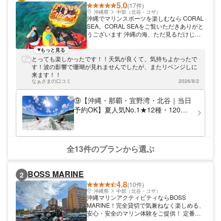
5.0
(17件)
沖縄県
中部（北谷・コザ）
沖縄でマリンスポーツを楽しむなら CORAL
SEA。CORAL SEAをご覧いただきありがと
うございます 沖縄の海、ただ見るだけじゃ
もったいない。 せっかくなら“全力で遊ぶ体
験”してみませんか？ 当店では、シュノーケ
もっと見る
リング・フライボード・ウェイクボード・ウ
とっても楽しかったです！！天気が良くて、気持ちよかったで
ェイクスケート・バナナボート・最新トーイ
す！波の影響で珊瑚が見れませんでしたが、またリベンジしに
ングチューブなど、人気マリンアクティビテ
来ます！！
ィを一気に楽しめます！ 「やってみたいけ
なぁさまの口コミ
2026/8/2
ど不安…」という方もご安心ください。 経
験豊富なスタッフがしっかりサポートするの
⑨【沖縄・那覇・宜野湾・北谷｜当日
で、初心者でも思いっきり楽しめます♪ カッ
予約OK】夏人気No.1★12種・120分
プルでの思い出作り、友達同士でのはしゃぎ
遊び放題★フライボードもウェイクボ
旅、団体旅行や卒業旅行にも大人気♪ 笑って
ードも全部楽しめる！GoPro無料撮影
叫んで、気づけば最高の思い出ができてま
す。 さらに！！！ GOPRO無料レンタル
付♪
で、映える瞬間もバッチリ撮影！ “あとで見
全13件のプランから選ぶ
返してまた笑える”そんな思い出までしっか
り残せます。 沖縄で「何する？」って迷っ
たらここで決まり。 海の楽しさ、全部まと
BOSS MARINE
2
めて体験しよう♪ マリンスポーツ・フライボ
4.8
ード・海遊びなら CORAL SEAで最高の1日
(10件)
を！
沖縄県
中部（北谷・コザ）
沖縄マリンアクティビティならBOSS
MARINE！完全貸切で気兼ねなく楽しめる、
安心・安全のマリン体験をご提供！ 定番の
バナナボートや2025年最新ハリケーンな