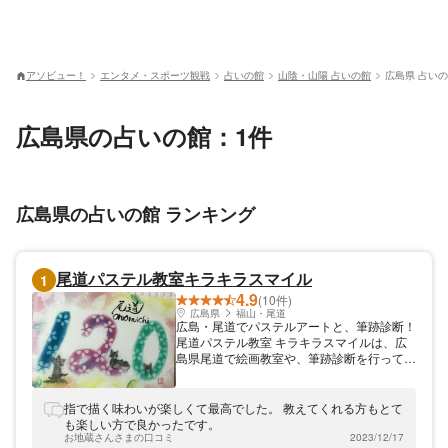
アソビュー！
エンタメ・スポーツ観戦
占いの館
山陰・山陽 占いの館
広島県 占い
広島県の占いの館：1件
広島県の占いの館 ランキング
尾道パステル教室キラキラスマイル
1
4.9
(10件)
広島県
福山・尾道
広島・尾道でパステルアートと、筆跡診断！
尾道パステル教室 キラキラスマイルは、広
島県尾道で絵画教室や、筆跡診断を行ってお
ります。パステルアートを学ぶことができま
す。完成品は、優しい雰囲気の仕上がりで
す。尾道の観光スポットのご案内や、割引券
指で描く味わいが楽しくて最高でした。 教えてくれる方もとて
もご用意しております。
も楽しい方で良かったです。
お地蔵さんさまの口コミ
2023/12/17