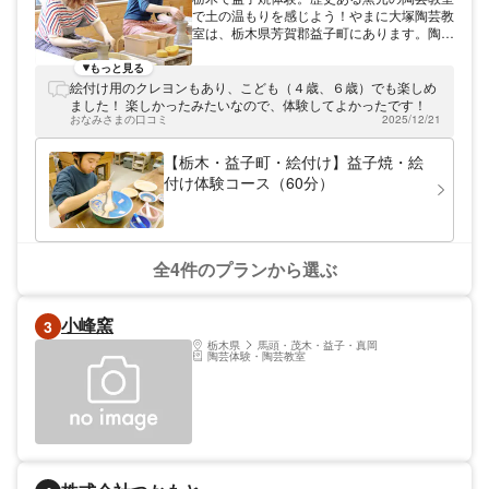
で土の温もりを感じよう！やまに大塚陶芸教
室は、栃木県芳賀郡益子町にあります。陶芸
教室で益子焼の魅力をお伝えしています。
江戸時代創業の窯元で陶芸体験 当教室を運
もっと見る
営している「やまに大塚」は、1864年に小
絵付け用のクレヨンもあり、こども（４歳、６歳）でも楽しめ
さな窯元として創業しました。以来150年、
ました！ 楽しかったみたいなので、体験してよかったです！
益子焼の伝統を大切に受け継いでおります。
おなみさまの口コミ
2025/12/21
益子焼は日常的に使ってこそ、その美しさが
活かされます。陶芸教室を通じて、益子焼を
【栃木・益子町・絵付け】益子焼・絵
身近に感じてください。 好きな方法で益子
付け体験コース（60分）
焼に親しもう 当教室では手びねりや絵付
け、ろくろなどさまざまな方法で益子焼を体
験できます。お客様の年齢やご希望、お時間
に合わせてお選びください。特別な準備はい
りません。汚れても良い服装でお越しくださ
全4件のプランから選ぶ
い。 益子焼でつくった器を食卓で使ってみ
ませんか？みなさまの楽しい陶芸体験をサポ
ートいたします。
小峰窯
3
栃木県
馬頭・茂木・益子・真岡
陶芸体験・陶芸教室