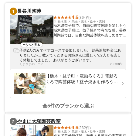
長谷川陶苑
1
4.6
(364件)
栃木県
馬頭・茂木・益子・真岡
栃木県益子町で、自由な陶芸体験を楽しもう
栃木県益子町は、益子焼きで有名な町。長谷
川陶苑では、自由な陶芸体験を楽しめます。
手びねり・電動ろくろ・絵付け体験と、陶芸
の魅力を満喫できるプランばかり。自分だけ
もっと見る
の作品を作ってみませんか。グループのお客
子供2人のみでペアコースで参加しました。 結果追加料金はあ
様が多く来店する、いつも賑やかな教室で
りましたが… 教えてくださるお姉さんは優しくて2人とも楽し
す。
く体験してました。 ありがとうございます。
くまさまの口コミ
2026/8/2
【栃木・益子町・電動ろくろ】電動ろ
くろで陶芸体験！益子焼きを作ろう
（作品2点分の焼成代込）
全5件のプランから選ぶ
やまに大塚陶芸教室
2
4.6
(232件)
栃木県
馬頭・茂木・益子・真岡
栃木で益子焼体験。歴史ある窯元の陶芸教室