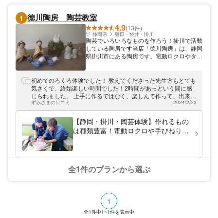
徳川陶房 陶芸教室
1
4.9
(13件)
静岡県
磐田・袋井・掛川
陶芸でいろいろなものを作ろう！掛川で活動
している陶房です当店「徳川陶房」は、静岡
県掛川市にある陶房です。電動ロクロやタタ
ラ手びねり、絵付けなどの陶芸体験を行って
おります。カップや小鉢、一輪挿し、陶人形
も作ることができますよ。陶芸体験が初めて
初めてのろくろ体験でした！ 教えてくださった先生方もとても
の方やお子さまなど、皆さまお楽しみいただ
気さくで、終始楽しい時間でした！2時間があっという間に感
けます。掛川にお越しの際は、ぜひご参加く
じられました。 上手に作るではなく、楽しんで作って、出来上
ださい。
ずみさまの口コミ
2024/2/23
がったものも楽しむことをモットーとされていて、初めてでも
変に緊張することもなく楽しむことができました。 先生方も優
しく丁寧に教えてくださり、我ながらなかなか良い出来のもの
【静岡・掛川・陶芸体験】作れるもの
が出来たのでは！？という感じです笑 とても楽しかった反面、
は種類豊富！電動ロクロや手びねりな
慣れてきたところで時間という感じだったので、今後もろくろ
どの陶芸体験
をやりに行きたいなと思っています。
全1件のプランから選ぶ
1
全
1
件中
1~1
件を表示中