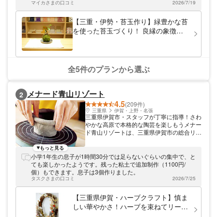
伊勢ICから約8分。ご旅行の思い出に、ぜひ
マイカさまの口コミ
2026/7/19
お立ち寄りください！
【三重・伊勢・苔玉作り】緑豊かな苔
を使った苔玉づくり！ 良縁の象徴
「夫婦岩」のように2つ並べた苔玉も
大人気！
全5件のプランから選ぶ
メナード青山リゾート
2
4.5
(209件)
三重県
伊賀・上野・名張
三重県伊賀市・スタッフが丁寧に指導！さわ
やかな高原で本格的な陶芸を楽しもうメナー
ド青山リゾートは、三重県伊賀市の総合リラ
クゼーションリゾート。施設内で陶芸体験を
行っています。緑豊かな青山高原で陶芸に没
もっと見る
頭すれば、心からリラックスできますよ。薪
小学1年生の息子が1時間30分では足らないぐらいの集中で、と
で焼く穴窯を備え、手びねりや電動ろくろな
ても楽しかったようです。残った粘土で追加制作（1100円/
どのプランをご用意。陶芸作家気分で制作し
個）もできます。息子は3個作りました。
ましょう。スタッフのサポートで初心者も楽
タスクさまの口コミ
2026/7/25
しめます。お気軽にお越しください。
【三重県伊賀・ハーブクラフト】慎ま
しい華やかさ！ハーブを束ねてリース
を作ろう