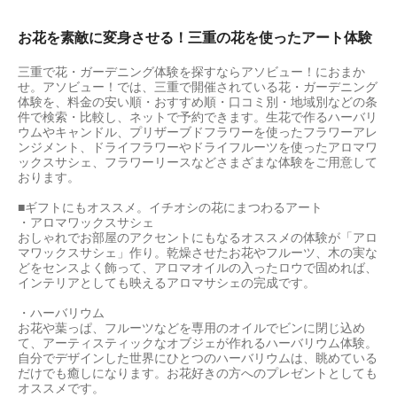
お花を素敵に変身させる！三重の花を使ったアート体験
三重で花・ガーデニング体験を探すならアソビュー！におまか
せ。アソビュー！では、三重で開催されている花・ガーデニング
体験を、料金の安い順・おすすめ順・口コミ別・地域別などの条
件で検索・比較し、ネットで予約できます。生花で作るハーバリ
ウムやキャンドル、プリザーブドフラワーを使ったフラワーアレ
ンジメント、ドライフラワーやドライフルーツを使ったアロマワ
ックスサシェ、フラワーリースなどさまざまな体験をご用意して
おります。
■ギフトにもオススメ。イチオシの花にまつわるアート
・アロマワックスサシェ
おしゃれでお部屋のアクセントにもなるオススメの体験が「アロ
マワックスサシェ」作り。乾燥させたお花やフルーツ、木の実な
どをセンスよく飾って、アロマオイルの入ったロウで固めれば、
インテリアとしても映えるアロマサシェの完成です。
・ハーバリウム
お花や葉っぱ、フルーツなどを専用のオイルでビンに閉じ込め
て、アーティスティックなオブジェが作れるハーバリウム体験。
自分でデザインした世界にひとつのハーバリウムは、眺めている
だけでも癒しになります。お花好きの方へのプレゼントとしても
オススメです。