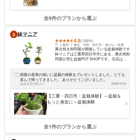
全9件のプランから選ぶ
鉢マニア
3
4.8
(198件)
三重県
桑名・長島・四日市・湯の山・鈴鹿
萬古焼き卸問屋が開催している盆栽体験です
鉢マニアは三重県四日市市にある、萬古焼卸
問屋が営む盆栽POT SHOPです。当店は初
めての方も気軽にご参加いただける盆栽体験
を開催しております。松などを中心に様々な
植物からお選びいただき、鉢は1000点以上
両親の喜寿の祝いに盆栽の体験をプレゼントしました。とても
の中からお選びいただけます。問屋ならでは
喜んで帰ってきました。 ありがとうございました。
の品揃えでお待ちしております。ぜひお気軽
なおさまの口コミ
2026/5/30
にお立ち寄りください。
【三重・四日市・盆栽体験】～盆栽を
もっと身近に～盆栽体験
全1件のプランから選ぶ