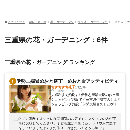
アソビュー！
趣味・習い事
花・ガーデニング
東海 花・ガーデニング
三重県 花・
三重県の花・ガーデニング：6件
三重県の花・ガーデニング ランキング
伊勢夫婦岩めおと横丁 めおと岩アクティビティ
1
4.7
(705件)
三重県
伊勢・二見
夫婦岩まで約5分！伊勢志摩最大級のお土産
ショッピング施設です三重県伊勢市のお土産
ショッピング施設「伊勢夫婦岩めおと横丁
めおと岩アクティビティ」では、伊勢ならで
はの特別な体験をご用意！歴史深い伝統工芸
「伊勢木綿」や、人気スポット「夫婦岩」を
とても素敵でオシャレな雰囲気のお店です。スタッフの方が丁
モチーフにした苔玉作りなど、他ではなかな
寧に説明してくださり、子ども達は真剣に苔テラリウムの製作
かない体験をお楽しみいただけます。お車で
をしていましたよ♪ また作りに行きたい！とやる気です。