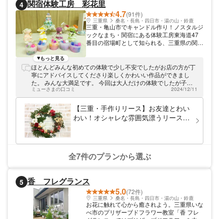
関宿体験工房 彩花里
4
4.7
(91件)
三重県
桑名・長島・四日市・湯の山・鈴鹿
三重・亀山市でキャンドル作り！ノスタルジ
ックなまち・関宿にある体験工房東海道47
番目の宿場町として知られる、三重県の関
宿。「国の重要伝統的建造物群保存地区」に
認定された、古い町屋が並ぶエリアです。そ
もっと見る
んなノスタルジックな関宿で、思い出の品を
ほとんどみんな初めての体験で少し不安でしたがお店の方が丁
つくってみませんか？「関宿体験工房彩花
寧にアドバイスしてくださり楽しくかわいい作品ができまし
里」では、各種キャンドル作り体験を開催し
た。 みんな大満足です。 今回は大人だけの体験でしたが子供
ています。講師を務めるのは、亀山キャンド
ミューさまの口コミ
2024/12/11
も楽しめそうです。次回は子供も連れて親子でしてみたいで
ル監修のキャンドルマイスター。「楽しく素
す。
敵な雰囲気のレッスンでした！」と、多くの
【三重・手作りリース】お友達とわい
方にご好評いただいている人物です。
わい！オシャレな雰囲気漂うリース作
り（1個）
全7件のプランから選ぶ
香 フレグランス
5
5.0
(72件)
三重県
桑名・長島・四日市・湯の山・鈴鹿
お花に触れて心から癒されよう。三重県いな
べ市のプリザーブドフラワー教室「香 フレ