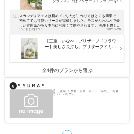
グランス」ではプリザーブドフラワーを中心
にアットホームな雰囲気のレッスンを開催。
幅広い年代の方にご受講いただいておりま
す。初心者でも簡単に楽しめる1日体験も行
スカンディアモスは初めてでしたが、作り方はとても簡単で、
っており、アロマワックスサシェやアロマキ
初めてでも可愛いリースが完成しました。モスがふわふわで優
ャンドル等もお作りいただけます。「伊勢治
しい雰囲気があり本当に可愛くて癒やされます。 先生も優し
田駅」から徒歩５分。居心地のいい空間で笑
ソイさまの口コミ
2025/2/26
く、持ち込んだ飾りも快く対応していただき大満足の作品を作
顔溢れる時間をお過ごし下さい。
ることができました。 他にも色々なものが作れるとのことなの
で、次は別の作品にも挑戦してみたいと思いました。またぜひ
【三重・いなべ・プリザーブドフラワ
伺います♪
ー】美しさ長持ち。プリザーブドミニ
リース制作
全4件のプランから選ぶ
＊ＹＵＲＡ＊
6
三重県
桑名・長島・四日市・湯の山・鈴鹿
ハーバリウム