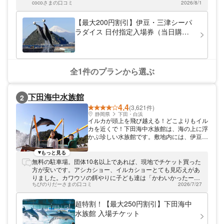
るショーやイベントも開催しています。ぜ
cocoさまの口コミ
2026/8/1
た！ 暑いけど３０分間の釣り体験では、係の方に手伝ってもら
ひ、1度お越しください。
いカサゴをゲット！ ザリガニ釣りも最後の最後に連れ満足そ
う。 いるかの餌やりなんて他の水族館じゃできないこことも体
【最大200円割引】伊豆・三津シーパ
験できました。 9:00から13:30ごろまで楽しめました☺️
ラダイス 日付指定入場券（当日購入
可能）
全1件のプランから選ぶ
下田海中水族館
2
4.4
(3,621件)
静岡県
下田・白浜
イルカが頭上を飛び越える！どこよりもイル
カを近くで！下田海中水族館は、海の上に浮
かぶ珍しい水族館です。敷地内には、伊豆の
海の再現をテーマに魚類や無脊椎動物、海藻
など50種10,000点もの生物が暮らす「アク
もっと見る
アドームペリー号」、自然の風景が作り出す
無料の駐車場。団体10名以上であれば、現地でチケット買った
入り江でショーが行われる「海上ステー
方が安いです。アシカショー、イルカショーとても見応えがあ
ジ」、プールの全面がガラス張りで水量500
りました。カワウソの餌やりに子ども達は「かわいかったー」
トンを誇る「マリンスタジアム」、伊豆の海
ちびのりだーさまの口コミ
2026/7/27
と癒されていました。駐車場では少し海で遊べます。1日遊べ
に生息する多種多様な生物250種類1500点
ます。
の生物たちが展示されている「海の生物館シ
超特割！【最大250円割引】下田海中
ーパレス」、ペンギンを360度全方位から見
水族館 入場チケット
ることのできる「ペンギンプール」、のんび