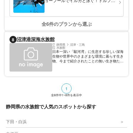
ョープールでイルカと泳ぐ！ドルフィ
ンダイビング
全6件のプランから選ぶ
沼津港深海水族館
8
静岡県
沼津・三島
水族館
日本一深い「駿河湾」に生息する珍しい深海
生物や世界中のさまざまな環境に暮らす生き
物、今まで紹介されたことの無い生き物たち
を数多く紹介しております。２階にある世界
初となる「シーラカンスミュージアム」では
生きた化石シーラカンス２体の冷凍標本が展
示されています。
1
全
8
件中
1~8
件を表示中
静岡県の水族館で人気のスポットから探す
下田・白浜