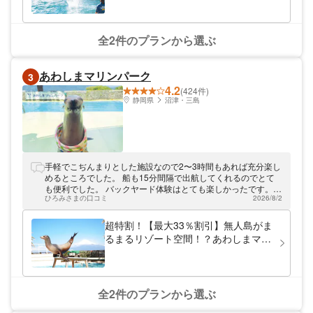
りとしたゴマフアザラシたちが暮らす「アザ
ラシ館」、ユラユラと浮遊するクラゲが見ら
れる「クラリウム」などがあります。また、
イルカと遊ぶことも可能。直接エサをあげた
全2件のプランから選ぶ
り握手やジャンプなどの合図を出したりする
簡単なものや、ウェットスーツを着用し実際
海に入ってふれあう本格的なものがありま
あわしまマリンパーク
3
す。下田海中水族館へは、伊豆急行「下田
4.2
駅」からタクシーで約5分です。 アソビュー
(424件)
では、下田海中水族館のお得なクーポンを販
静岡県
沼津・三島
売中。通常大人2,000円の入館料が300円割
引で1,700円、4歳以上小学生以下は1,000円
のところ850円となります。また、下田海中
水族館の割引チケットはスマホでの事前購入
となるので、入り口でスマホを見せるだけと
手軽でこぢんまりとした施設なので2〜3時間もあれば充分楽し
スムーズに入場できます。下田海中水族館の
めるところでした。 船も15分間隔で出航してくれるのでとて
お得なクーポンを使って、海の生き物たちと
も便利でした。 バックヤード体験はとても楽しかったです。
ふれあいに行ってみましょう！
ひろみさまの口コミ
2026/8/2
ウミガメ抱っこはなかなかできないので、また行きたいと思い
ます。 ただエアコンがあまり効いていなくて全体的にとても暑
かったです。
超特割！【最大33％割引】無人島がま
るまるリゾート空間！？あわしまマリ
ンパーク入園券（往復乗船代込）
全2件のプランから選ぶ