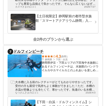
ップも豊富な品揃えで良かったです。 そんなに広くないはずで
カズマさまの口コミ
2026/7/27
すが気づけば1時間滞在してました。
【土日祝限定】静岡駅前の都市型水族
館「スマートアクアリウム静岡」入場
チケット
全2件のプランから選ぶ
ドルフィンビーチ
7
4.3
(6件)
静岡県
下田・白浜
静岡県伊豆・下田エリアの下田海中水族館に
あるドルフィンビーチは、水族館のバンドウ
イルカやカマイルカとのふれあいを楽しめる
体験施設です。 周囲は豊かな自然にあふ
れ、イルカをはじめペンギン、アザラシ、ウ
ミガメなどが暮らしています。 野生のよう
大水槽に入る前のレクチャーがとてもわかりやすかったです。
にのびのびと動きまわる生き物たちはとても
受付の方も親切で気持ちよく体験ができました！ただ、水槽の
エネルギッシュ！豪快かつキュートな姿をご
水温が想像よりも冷たくて、寒かったです。魚達のいる水槽な
覧いただけます。
なつさんさまの口コミ
2026/4/3
ので当たり前のことなのです、こちらの想像が乏しかったで
す。 沢山の魚が間近で見られてとても貴重な体験ができまし
た！
【下田・白浜・ドルフィンスイム】シ