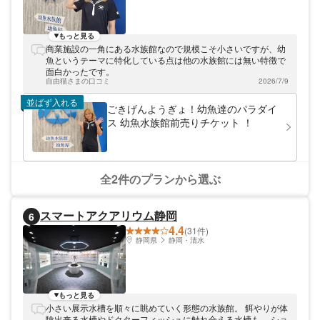
もっと見る
商業施設の一角にある水族館なので規模こそ小さいですが、幼
魚というテーマに特化している点は他の水族館には無い特徴で
面白かったです。
自由猫さまの口コミ
2026/7/9
並ばず入れる
ごきげんようぎょ！幼魚達のパラダイ
ス 幼魚水族館前売りチケット ！
全2件のプランから選ぶ
スマートアクアリウム静岡
6
4.4
(31件)
静岡県
静岡・清水
もっと見る
小さい展示水槽を順々に眺めていく形態の水族館。 餌やりが体
験出来る水槽やドクターフィッシュに触れ合える水槽も。 ショ