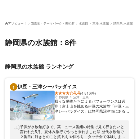
アソビュー！
遊園地・テーマパーク・美術館
水族館
東海 水族館
静岡県 水族館
静岡県の水族館：8件
静岡県の水族館 ランキング
伊豆・三津シーパラダイス
1
4.4
(4,816件)
静岡県
沼津・三島
様々な動物たちによるパフォーマンスは必
見！富士山を眺める伊豆の水族館「伊豆・三
津シーパラダイス」は静岡県沼津市にある日
本で初めてイルカを飼育した水族館です。駿
河湾が目の前に広がり、富士山も眺めること
ができる絶好のロケーション。この施設でジ
子供が水族館好きで、某ニュース番組の特集で見て行きたいと
ンベエザメやミンククジラの飼育を世界で初
言われた5月、夏休み旅行でやっと来れました😌 歴代水族館で
めて手がけました。可愛らしい動物たちによ
２番目に好きとのこと笑 釣りや餌やり、タッチ全て体験しまし