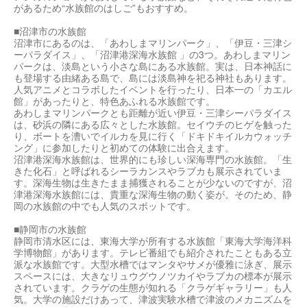
があるため“水族館のはしご”もおすすめ。
■沼津市の水族館
沼津市にあるのは、「あわしまマリンパーク」、「伊豆・三津シ
ーパラダイス」、「沼津港深海水族館 」の3つ。あわしまマリン
パークは、淡島という小さな島にある水族館。実は、日本神話に
も登場する由緒ある島で、島には淡島神を祀る神社もあります。
人気アニメとコラボしたイベントを行ったり、日本一の「カエル
館」があったりと、特色あふれる水族館です。
あわしまマリンパークとも距離が近い伊豆・三津シーパラダイス
は、砂浜の隣にある広々とした水族館。セイウチのヒゲを触った
り、ボートを漕いでイルカを見に行く「ドキドキイルカウォッチ
ング」に参加したりと初めての体験に出合えます。
沼津港深海水族館は、世界的にも珍しい深海専門の水族館。「生
きた化石」と呼ばれるシーラカンスやラブカも展示されていま
す。深海生物は生きたまま捕獲されることが少ないのですが、沼
津港深海水族館には、貴重な深海生物の動く姿が。そのため、静
岡の水族館の中でも人気のスポットです。
■静岡市の水族館
静岡市清水区には、東海大学が所有する水族館「東海大学海洋科
学博物館」があります。テレビ番組でも紹介されたこともある立
派な水族館です。大型水槽ではマンタやサメが優雅に泳ぎ、展示
スペースには、大きなリュウグウノツカイやラブカの標本が展示
されています。クラゲの生態が知れる「クラゲギャラリー」も人
気。大学の施設だけあって、津波実験水槽で津波のメカニズムを