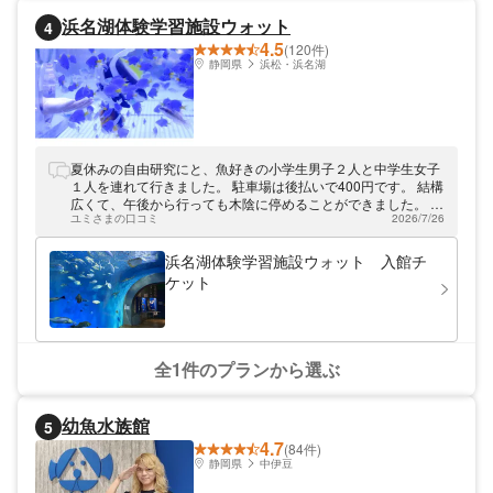
浜名湖体験学習施設ウォット
4
4.5
(120件)
静岡県
浜松・浜名湖
夏休みの自由研究にと、魚好きの小学生男子２人と中学生女子
１人を連れて行きました。 駐車場は後払いで400円です。 結構
広くて、午後から行っても木陰に停めることができました。 入
ユミさまの口コミ
2026/7/26
り口前の池には錦鯉が泳いでいます。 入場料は大人だけと、と
ても良心的。 中の展示は小さい水槽が多いのですが、一つ一つ
に魚に関する手描きの説明があり、小学生男子は熱心に写真を
浜名湖体験学習施設ウォット 入館チ
撮っていました。 個人的にはカエルアンコウが可愛くてオスス
ケット
メです。 養殖施設を上から見られるところがあり、あれはウナ
ギかな？とか話しながら見ました。 屋上展望は上まで行って、
あれ？となりました。外まで出られると良いです。
全1件のプランから選ぶ
幼魚水族館
5
4.7
(84件)
静岡県
中伊豆